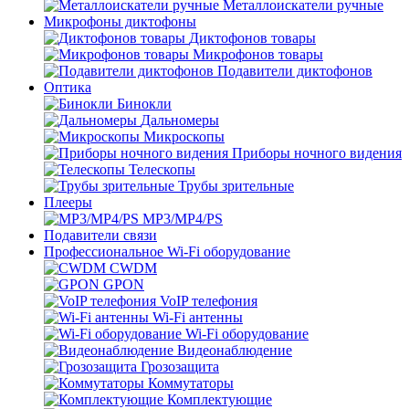
Металлоискатели ручные
Микрофоны диктофоны
Диктофонов товары
Микрофонов товары
Подавители диктофонов
Оптика
Бинокли
Дальномеры
Микроскопы
Приборы ночного видения
Телескопы
Трубы зрительные
Плееры
MP3/MP4/PS
Подавители связи
Профессиональное Wi-Fi оборудование
CWDM
GPON
VoIP телефония
Wi-Fi антенны
Wi-Fi оборудование
Видеонаблюдение
Грозозащита
Коммутаторы
Комплектующие