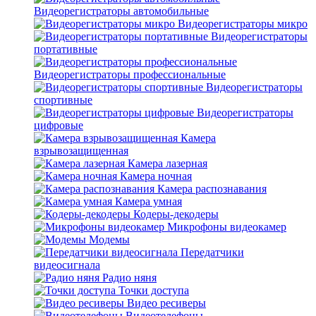
Видеорегистраторы автомобильные
Видеорегистраторы микро
Видеорегистраторы
портативные
Видеорегистраторы профессиональные
Видеорегистраторы
спортивные
Видеорегистраторы
цифровые
Камера
взрывозащищенная
Камера лазерная
Камера ночная
Камера распознавания
Камера умная
Кодеры-декодеры
Микрофоны видеокамер
Модемы
Передатчики
видеосигнала
Радио няня
Точки доступа
Видео ресиверы
Видеотелефоны