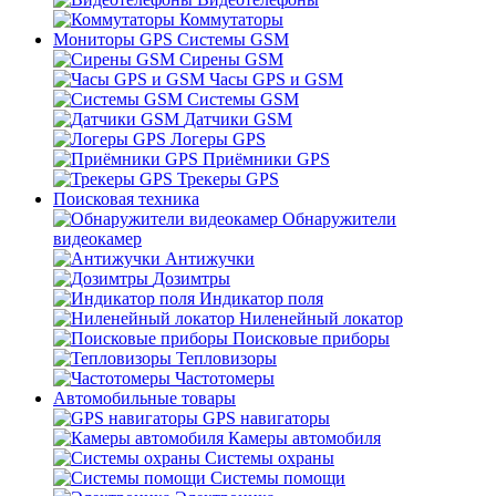
Коммутаторы
Мониторы GPS Системы GSM
Сирены GSM
Часы GPS и GSM
Системы GSM
Датчики GSM
Логеры GPS
Приёмники GPS
Трекеры GPS
Поисковая техника
Обнаружители
видеокамер
Антижучки
Дозимтры
Индикатор поля
Ниленейный локатор
Поисковые приборы
Тепловизоры
Частотомеры
Автомобильные товары
GPS навигаторы
Камеры автомобиля
Системы охраны
Системы помощи