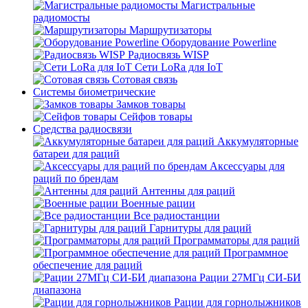
Магистральные
радиомосты
Маршрутизаторы
Оборудование Powerline
Радиосвязь WISP
Сети LoRa для IoT
Сотовая связь
Системы биометрические
Замков товары
Сейфов товары
Средства радиосвязи
Аккумуляторные
батареи для раций
Аксессуары для
раций по брендам
Антенны для раций
Военные рации
Все радиостанции
Гарнитуры для раций
Программаторы для раций
Программное
обеспечение для раций
Рации 27МГц СИ-БИ
диапазона
Рации для горнолыжников