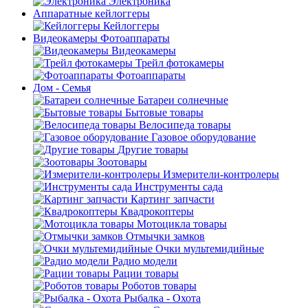
Электроника
Аппаратные кейлоггеры
Кейлоггеры
Видеокамеры Фотоаппараты
Видеокамеры
Трейл фотокамеры
Фотоаппараты
Дом - Семья
Батареи солнечные
Бытовые товары
Велосипеда товары
Газовое оборудование
Другие товары
Зоотовары
Измерители-контролеры
Инструменты сада
Картинг запчасти
Квадрокоптеры
Мотоцикла товары
Отмычки замков
Очки мультемидийные
Радио модели
Рации товары
Роботов товары
Рыбалка - Охота