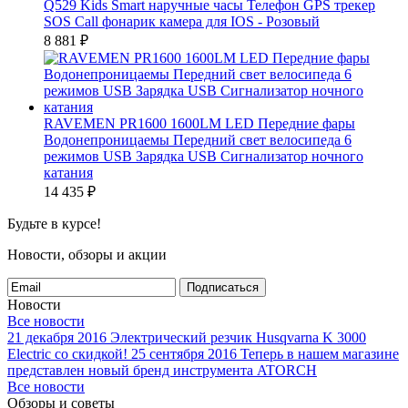
Q529 Kids Smart наручные часы Телефон GPS трекер
SOS Call фонарик камера для IOS - Розовый
8 881
₽
RAVEMEN PR1600 1600LM LED Передние фары
Водонепроницаемы Передний свет велосипеда 6
режимов USB Зарядка USB Сигнализатор ночного
катания
14 435
₽
Будьте в курсе!
Новости, обзоры и акции
Подписаться
Новости
Все новости
21 декабря 2016
Электрический резчик Husqvarna K 3000
Electric со скидкой!
25 сентября 2016
Теперь в нашем магазине
представлен новый бренд инструмента ATORCH
Все новости
Обзоры и советы