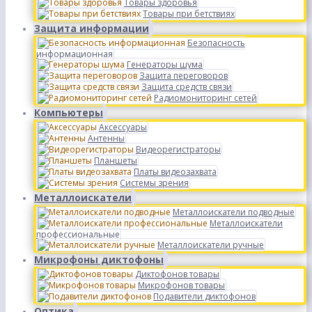
Товары здоровья
Товары при бетствиях
Защита информации
Безопасность
информационная
Генераторы шума
Защита переговоров
Защита средств связи
Радиомониторинг сетей
Компьютеры
Аксессуары
Антенны
Видеорегистраторы
Планшеты
Платы видеозахвата
Системы зрения
Металлоискатели
Металлоискатели подводные
Металлоискатели
профессиональные
Металлоискатели ручные
Микрофоны диктофоны
Диктофонов товары
Микрофонов товары
Подавители диктофонов
Оптика