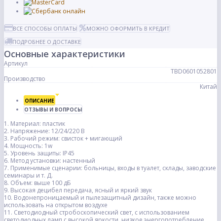
ВСЕ СПОСОБЫ ОПЛАТЫ
МОЖНО ОФОРМИТЬ В КРЕДИТ
ПОДРОБНЕЕ О ДОСТАВКЕ
Основные характеристики
Артикул
TBD0601052801
Производство
Китай
ОПИСАНИЕ
ОТЗЫВЫ И ВОПРОСЫ
1. Материал: пластик
2. Напряжение: 12/24/220 В
3. Рабочий режим: свисток + мигающий
4. Мощность: 1w
5. Уровень защиты: IP45
6. Метод установки: настенный
7. Применимые сценарии: больницы, входы в туалет, склады, заводские
семинары и т. Д.
8. Объем: выше 100 дБ
9. Высокая децибел передача, ясный и яркий звук
10. Водонепроницаемый и пылезащитный дизайн, также можно
использовать на открытом воздухе
11. Светодиодный стробоскопический свет, с использованием
светодиодных ламп с высокой яркости, низкое энергопотребление,