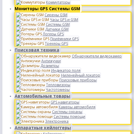
Коммутаторы
Мониторы GPS Системы GSM
Сирены GSM
Часы GPS и GSM
Системы GSM
Датчики GSM
Логеры GPS
Приёмники GPS
Трекеры GPS
Поисковая техника
Обнаружители видеокамер
Антижучки
Дозимтры
Индикатор поля
Ниленейный локатор
Поисковые приборы
Тепловизоры
Частотомеры
Автомобильные товары
GPS навигаторы
Камеры автомобиля
Системы охраны
Системы помощи
Электроника
Аппаратные кейлоггеры
Кейлоггеры