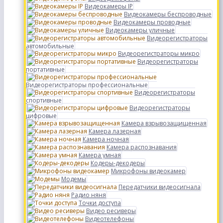
Видеокамеры IP
Видеокамеры беспроводные
Видеокамеры проводные
Видеокамеры уличные
Видеорегистраторы
автомобильные
Видеорегистраторы микро
Видеорегистраторы
портативные
Видеорегистраторы профессиональные
Видеорегистраторы
спортивные
Видеорегистраторы
цифровые
Камера взрывозащищенная
Камера лазерная
Камера ночная
Камера распознавания
Камера умная
Кодеры-декодеры
Микрофоны видеокамер
Модемы
Передатчики видеосигнала
Радио няня
Точки доступа
Видео ресиверы
Видеотелефоны