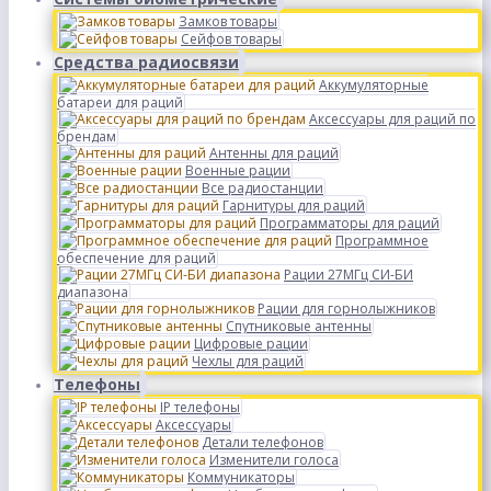
Замков товары
Сейфов товары
Средства радиосвязи
Аккумуляторные
батареи для раций
Аксессуары для раций по
брендам
Антенны для раций
Военные рации
Все радиостанции
Гарнитуры для раций
Программаторы для раций
Программное
обеспечение для раций
Рации 27МГц СИ-БИ
диапазона
Рации для горнолыжников
Спутниковые антенны
Цифровые рации
Чехлы для раций
Телефоны
IP телефоны
Аксессуары
Детали телефонов
Изменители голоса
Коммуникаторы