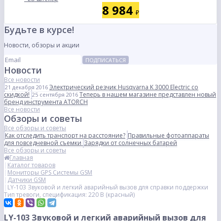
8 984
₽
Будьте в курсе!
Новости, обзоры и акции
ПОДПИСАТЬСЯ
Новости
Все новости
Электрический резчик Husqvarna K 3000 Electric со
21 декабря 2016
скидкой!
Теперь в нашем магазине представлен новый
25 сентября 2016
бренд инструмента ATORCH
Все новости
Обзоры и советы
Все обзоры и советы
Как отследить транспорт на расстояние?
Правильные фотоаппараты
для повседневной съемки
Зарядки от солнечных батарей
Все обзоры и советы
Главная
Каталог товаров
Мониторы GPS Системы GSM
Датчики GSM
LY-103 Звуковой и легкий аварийный вызов для справки поддержки
Тип тревоги, спецификация: 220 В (красный)
LY-103 Звуковой и легкий аварийный вызов для