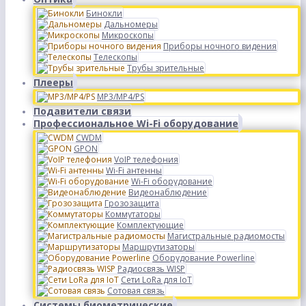
Бинокли
Дальномеры
Микроскопы
Приборы ночного видения
Телескопы
Трубы зрительные
Плееры
MP3/MP4/PS
Подавители связи
Профессиональное Wi-Fi оборудование
CWDM
GPON
VoIP телефония
Wi-Fi антенны
Wi-Fi оборудование
Видеонаблюдение
Грозозащита
Коммутаторы
Комплектующие
Магистральные радиомосты
Маршрутизаторы
Оборудование Powerline
Радиосвязь WISP
Сети LoRa для IoT
Сотовая связь
Системы биометрические