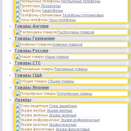
Необычные телефоны
Проекторы
Смартфоны
Телефоны спутниковые
Часы телефоны
Товары Англии
Распродажа товаров
Товары Германии
Новинки товаров
Товары России
Наши товары
Товары СТС
Рекламные товары
Товары США
Общие товары
Товары Японии
Популярные товары
Лазеры
Очки защитные
Указки желтые
Указки зелёные
Указки инфракрасные
Указки красные
Указки фиолетовые