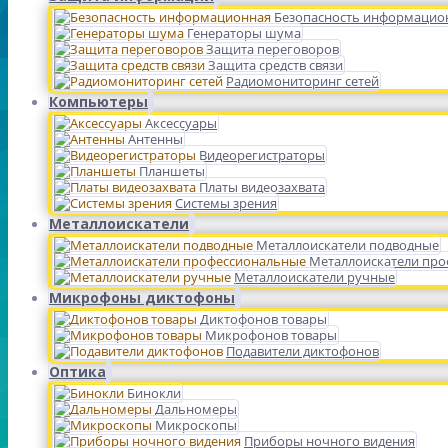
Безопасность информацио
Генераторы шума
Защита переговоров
Защита средств связи
Радиомониторинг сетей
Компьютеры
Аксессуары
Антенны
Видеорегистраторы
Планшеты
Платы видеозахвата
Системы зрения
Металлоискатели
Металлоискатели подводные
Металлоискатели пр
Металлоискатели ручные
Микрофоны диктофоны
Диктофонов товары
Микрофонов товары
Подавители диктофонов
Оптика
Бинокли
Дальномеры
Микроскопы
Приборы ночного видения