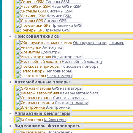
Сирены GSM
Часы GPS и GSM
Системы GSM
Датчики GSM
Логеры GPS
Приёмники GPS
Трекеры GPS
Поисковая техника
Обнаружители видеокамер
Антижучки
Дозимтры
Индикатор поля
Ниленейный локатор
Поисковые приборы
Тепловизоры
Частотомеры
Автомобильные товары
GPS навигаторы
Камеры автомобиля
Системы охраны
Системы помощи
Электроника
Аппаратные кейлоггеры
Кейлоггеры
Видеокамеры Фотоаппараты
Видеокамеры