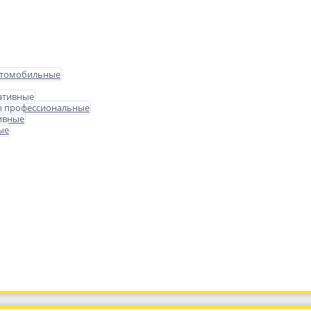
втомобильные
ативные
ы профессиональные
ивные
ые