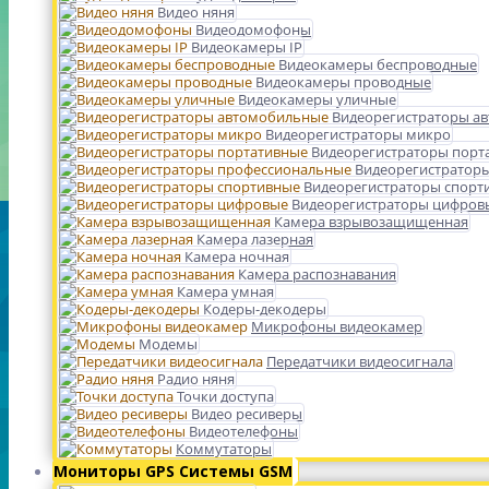
Видео няня
Видеодомофоны
Видеокамеры IP
Видеокамеры беспроводные
Видеокамеры проводные
Видеокамеры уличные
Видеорегистраторы а
Видеорегистраторы микро
Видеорегистраторы порт
Видеорегистратор
Видеорегистраторы спорт
Видеорегистраторы цифров
Камера взрывозащищенная
Камера лазерная
Камера ночная
Камера распознавания
Камера умная
Кодеры-декодеры
Микрофоны видеокамер
Модемы
Передатчики видеосигнала
Радио няня
Точки доступа
Видео ресиверы
Видеотелефоны
Коммутаторы
Мониторы GPS Системы GSM