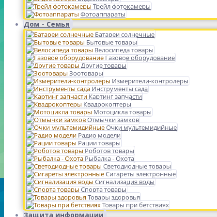
Трейл фотокамеры
Фотоаппараты
Дом - Семья
Батареи солнечные
Бытовые товары
Велосипеда товары
Газовое оборудование
Другие товары
Зоотовары
Измерители-контролеры
Инструменты сада
Картинг запчасти
Квадрокоптеры
Мотоцикла товары
Отмычки замков
Очки мультемидийные
Радио модели
Рации товары
Роботов товары
Рыбалка - Охота
Светодиодные товары
Сигареты электронные
Сигнализация воды
Спорта товары
Товары здоровья
Товары при бетствиях
Защита информации