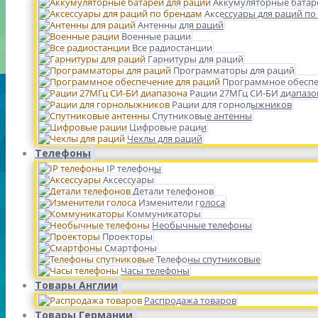
Аккумуляторные батар
Аксессуары для раций по
Антенны для раций
Военные рации
Все радиостанции
Гарнитуры для раций
Программаторы для раций
Программное обеспе
Рации 27МГц СИ-БИ диапазо
Рации для горнолыжников
Спутниковые антенны
Цифровые рации
Чехлы для раций
Телефоны
IP телефоны
Аксессуары
Детали телефонов
Изменители голоса
Коммуникаторы
Необычные телефоны
Проекторы
Смартфоны
Телефоны спутниковые
Часы телефоны
Товары Англии
Распродажа товаров
Товары Германии