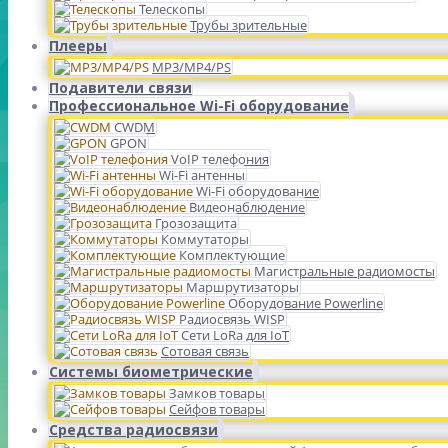
Телескопы
Трубы зрительные
Плееры
MP3/MP4/PS
Подавители связи
Профессиональное Wi-Fi оборудование
CWDM
GPON
VoIP телефония
Wi-Fi антенны
Wi-Fi оборудование
Видеонаблюдение
Грозозащита
Коммутаторы
Комплектующие
Магистральные радиомосты
Маршрутизаторы
Оборудование Powerline
Радиосвязь WISP
Сети LoRa для IoT
Сотовая связь
Системы биометрические
Замков товары
Сейфов товары
Средства радиосвязи