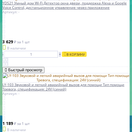
YDS21 Умный дом Wi-Fi Детектор окна двери, поддержка Alexa и Google
Voice Control, дистанционное управление через приложение
Артикул: -
3 629
₽
за 1 шт
В наличии
-
+
В КОРЗИНУ
Быстрый просмотр
LY-103 Звуковой и легкий аварийный вызов для помощи Тип помощи
Тревога, спецификация: 24V (синий)
Артикул: -
1 189
₽
за 1 шт
В наличии