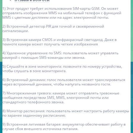
ОТЗЫВЫ И ВОПРОСЫ
1) Этот продукт требует использования SIM-карты GSM. Он может
отправлять изображения MMS на мобильный телефон с функцией
MMS с цветным дисплеем или на адрес электронной почты.
2) Встроенный детектор PIR для точной и своевременной
сигнализации.
3) Встроенная камера CMOS и инфракрасный светодиод. Даже в
темноте камера может получать четкие изображения
4) Удаленное управление по SMS: пользователь может управлять
камерой с помощью SMS-команды или звонка.
5) Слушайте в зоне мониторинга: позвоните по номеру устройства,
чтобы слушать в зоне мониторинга.
6) Встроенный динамик: голос пользователя может транслироваться
через встроенный динамик, чтобы напугать незваного гостя.
7) Многорежимная тревога: камера может отправлять тревожные
сообщения посредством SMS, MMS, электронной почты или
стандартного телефонного звонка.
8) Монитор расписания: пользователь может настроить работу камеры
по заранее заданному расписанию.
9) Встроенная литиевая батарея: аккумулятор обеспечивает работу в
случае сбоя внешнего источника питания.