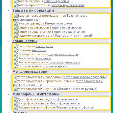
Товары здоровья
Товары при бетствиях
Защита информации
Безопасность
информационная
Генераторы шума
Защита переговоров
Защита средств связи
Радиомониторинг сетей
Компьютеры
Аксессуары
Антенны
Видеорегистраторы
Планшеты
Платы видеозахвата
Системы зрения
Металлоискатели
Металлоискатели подводные
Металлоискатели
профессиональные
Металлоискатели ручные
Микрофоны диктофоны
Диктофонов товары
Микрофонов товары
Подавители диктофонов
Оптика