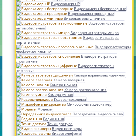
Видеокамеры IP
Видеокамеры беспроводные
Видеокамеры проводные
Видеокамеры уличные
Видеорегистраторы
автомобильные
Видеорегистраторы микро
Видеорегистраторы
портативные
Видеорегистраторы
профессиональные
Видеорегистраторы
спортивные
Видеорегистраторы
цифровые
Камера взрывозащищенная
Камера лазерная
Камера ночная
Камера распознавания
Камера умная
Кодеры-декодеры
Микрофоны видеокамер
Модемы
Передатчики видеосигнала
Радио няня
Точки доступа
Видео ресиверы
Видеотелефоны