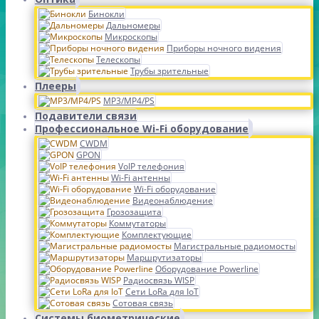
Бинокли
Дальномеры
Микроскопы
Приборы ночного видения
Телескопы
Трубы зрительные
Плееры
MP3/MP4/PS
Подавители связи
Профессиональное Wi-Fi оборудование
CWDM
GPON
VoIP телефония
Wi-Fi антенны
Wi-Fi оборудование
Видеонаблюдение
Грозозащита
Коммутаторы
Комплектующие
Магистральные радиомосты
Маршрутизаторы
Оборудование Powerline
Радиосвязь WISP
Сети LoRa для IoT
Сотовая связь
Системы биометрические