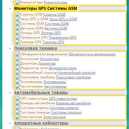
Коммутаторы
Мониторы GPS Системы GSM
Сирены GSM
Часы GPS и GSM
Системы GSM
Датчики GSM
Логеры GPS
Приёмники GPS
Трекеры GPS
Поисковая техника
Обнаружители видеокамер
Антижучки
Дозимтры
Индикатор поля
Ниленейный локатор
Поисковые приборы
Тепловизоры
Частотомеры
Автомобильные товары
GPS навигаторы
Камеры автомобиля
Системы охраны
Системы помощи
Электроника
Аппаратные кейлоггеры
Кейлоггеры