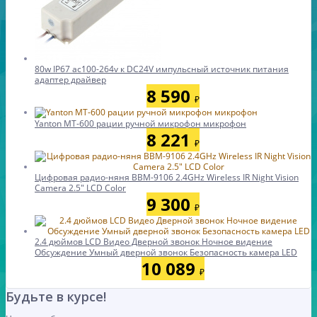
80w IP67 ac100-264v к DC24V импульсный источник питания
адаптер драйвер
8 590
₽
Yanton МТ-600 рации ручной микрофон микрофон
8 221
₽
Цифровая радио-няня BBM-9106 2.4GHz Wireless IR Night Vision
Camera 2.5" LCD Color
9 300
₽
2.4 дюймов LCD Видео Дверной звонок Ночное видение
Обсуждение Умный дверной звонок Безопасность камера LED
10 089
₽
Будьте в курсе!