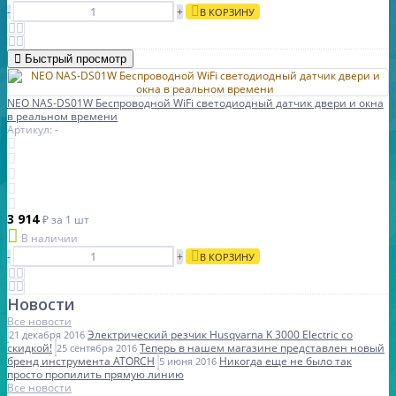
-
+
В КОРЗИНУ
Быстрый просмотр
NEO NAS-DS01W Беспроводной WiFi светодиодный датчик двери и окна
в реальном времени
Артикул: -
3 914
₽
за 1 шт
В наличии
-
+
В КОРЗИНУ
Новости
Все новости
Электрический резчик Husqvarna K 3000 Electric со
21 декабря 2016
скидкой!
Теперь в нашем магазине представлен новый
25 сентября 2016
бренд инструмента ATORCH
Никогда еще не было так
5 июня 2016
просто пропилить прямую линию
Все новости