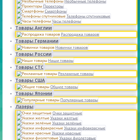
Необычные телефоны
Проекторы
Смартфоны
Телефоны спутниковые
Часы телефоны
Товары Англии
Распродажа товаров
Товары Германии
Новинки товаров
Товары России
Наши товары
Товары СТС
Рекламные товары
Товары США
Общие товары
Товары Японии
Популярные товары
Лазеры
Очки защитные
Указки желтые
Указки зелёные
Указки инфракрасные
Указки красные
Указки фиолетовые