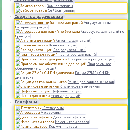
Замков товары
Сейфов товары
Средства радиосвязи
Аккумуляторные
батареи для раций
Аксессуары для раций по
брендам
Антенны для раций
Военные рации
Все радиостанции
Гарнитуры для раций
Программаторы для раций
Программное
обеспечение для раций
Рации 27МГц СИ-БИ
диапазона
Рации для горнолыжников
Спутниковые антенны
Цифровые рации
Чехлы для раций
Телефоны
IP телефоны
Аксессуары
Детали телефонов
Изменители голоса
Коммуникаторы