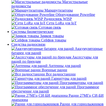
Магистральные
радиомосты
Маршрутизаторы
Оборудование Powerline
Радиосвязь WISP
Сети LoRa для IoT
Сотовая связь
Системы биометрические
Замков товары
Сейфов товары
Средства радиосвязи
Аккумуляторные
батареи для раций
Аксессуары для
раций по брендам
Антенны для раций
Военные рации
Все радиостанции
Гарнитуры для раций
Программаторы для раций
Программное
обеспечение для раций
Рации 27МГц СИ-БИ
диапазона
Рации для горнолыжников