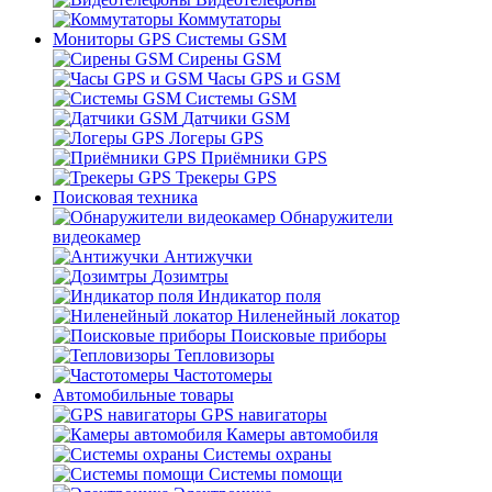
Коммутаторы
Мониторы GPS Системы GSM
Сирены GSM
Часы GPS и GSM
Системы GSM
Датчики GSM
Логеры GPS
Приёмники GPS
Трекеры GPS
Поисковая техника
Обнаружители
видеокамер
Антижучки
Дозимтры
Индикатор поля
Ниленейный локатор
Поисковые приборы
Тепловизоры
Частотомеры
Автомобильные товары
GPS навигаторы
Камеры автомобиля
Системы охраны
Системы помощи