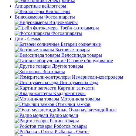
Электроника
Аппаратные кейлоггеры
Кейлоггеры
Видеокамеры Фотоаппараты
Видеокамеры
Трейл фотокамеры
Фотоаппараты
Дом - Семья
Батареи солнечные
Бытовые товары
Велосипеда товары
Газовое оборудование
Другие товары
Зоотовары
Измерители-контролеры
Инструменты сада
Картинг запчасти
Квадрокоптеры
Мотоцикла товары
Отмычки замков
Очки мультемидийные
Радио модели
Рации товары
Роботов товары
Рыбалка - Охота