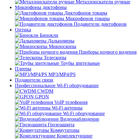
Металлоискатели ручные
Микрофоны диктофоны
Диктофонов товары
Микрофонов товары
Подавители диктофонов
Оптика
Бинокли
Дальномеры
Микроскопы
Приборы ночного видения
Телескопы
Трубы зрительные
Плееры
MP3/MP4/PS
Подавители связи
Профессиональное Wi-Fi оборудование
CWDM
GPON
VoIP телефония
Wi-Fi антенны
Wi-Fi оборудование
Видеонаблюдение
Грозозащита
Коммутаторы
Комплектующие