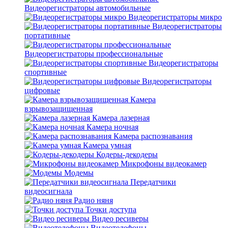
Видеорегистраторы автомобильные
Видеорегистраторы микро
Видеорегистраторы
портативные
Видеорегистраторы профессиональные
Видеорегистраторы
спортивные
Видеорегистраторы
цифровые
Камера
взрывозащищенная
Камера лазерная
Камера ночная
Камера распознавания
Камера умная
Кодеры-декодеры
Микрофоны видеокамер
Модемы
Передатчики
видеосигнала
Радио няня
Точки доступа
Видео ресиверы
Видеотелефоны