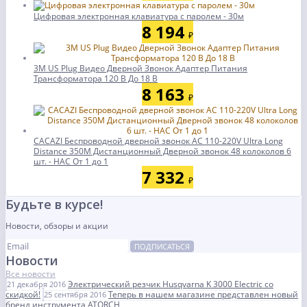
Цифровая электронная клавиатура с паролем - 30м
8 194
₽
3M US Plug Видео Дверной Звонок Адаптер Питания
Трансформатора 120 В До 18 В
8 163
₽
CACAZI Беспроводной дверной звонок AC 110-220V Ultra Long
Distance 350M Дистанционный Дверной звонок 48 колоколов 6
шт. - НАС От 1 до 1
7 332
₽
Будьте в курсе!
Новости, обзоры и акции
ПОДПИСАТЬСЯ
Новости
Все новости
Электрический резчик Husqvarna K 3000 Electric со
21 декабря 2016
скидкой!
Теперь в нашем магазине представлен новый
25 сентября 2016
бренд инструмента ATORCH