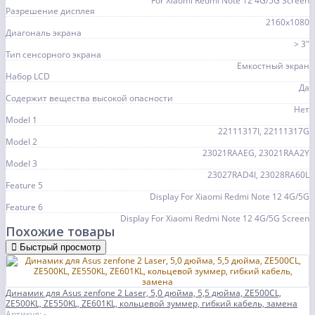
For Xiaomi Redmi Note 12 4G/5G Screen
Разрешение дисплея
2160x1080
Диагональ экрана
> 3"
Тип сенсорного экрана
Емкостный экран
Набор LCD
Да
Содержит вещества высокой опасности
Нет
Model 1
22111317I, 22111317G
Model 2
23021RAAEG, 23021RAA2Y
Model 3
23027RAD4I, 23028RA60L
Feature 5
Display For Xiaomi Redmi Note 12 4G/5G
Feature 6
Display For Xiaomi Redmi Note 12 4G/5G Screen
Похожие товары
Быстрый просмотр
Динамик для Asus zenfone 2 Laser, 5,0 дюйма, 5,5 дюйма, ZE500CL,
ZE500KL, ZE550KL, ZE601KL, кольцевой зуммер, гибкий кабель, замена
Артикул: -