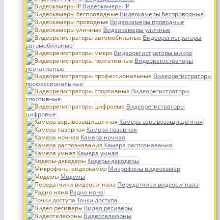
Видеокамеры IP
Видеокамеры беспроводные
Видеокамеры проводные
Видеокамеры уличные
Видеорегистраторы
автомобильные
Видеорегистраторы микро
Видеорегистраторы
портативные
Видеорегистраторы
профессиональные
Видеорегистраторы
спортивные
Видеорегистраторы
цифровые
Камера взрывозащищенная
Камера лазерная
Камера ночная
Камера распознавания
Камера умная
Кодеры-декодеры
Микрофоны видеокамер
Модемы
Передатчики видеосигнала
Радио няня
Точки доступа
Видео ресиверы
Видеотелефоны