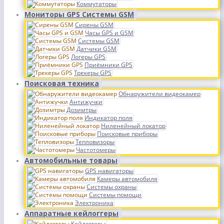
Коммутаторы
Мониторы GPS Системы GSM
Сирены GSM
Часы GPS и GSM
Системы GSM
Датчики GSM
Логеры GPS
Приёмники GPS
Трекеры GPS
Поисковая техника
Обнаружители видеокамер
Антижучки
Дозимтры
Индикатор поля
Ниленейный локатор
Поисковые приборы
Тепловизоры
Частотомеры
Автомобильные товары
GPS навигаторы
Камеры автомобиля
Системы охраны
Системы помощи
Электроника
Аппаратные кейлоггеры
Кейлоггеры