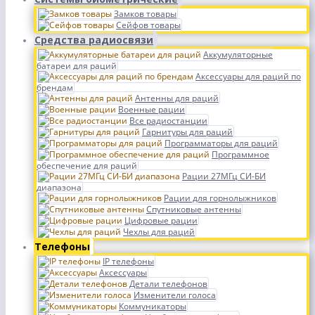
Замков товары
Сейфов товары
Средства радиосвязи
Аккумуляторные
батареи для раций
Аксессуары для раций по
брендам
Антенны для раций
Военные рации
Все радиостанции
Гарнитуры для раций
Программаторы для раций
Программное
обеспечение для раций
Рации 27МГц СИ-БИ
диапазона
Рации для горнолыжников
Спутниковые антенны
Цифровые рации
Чехлы для раций
Телефоны
IP телефоны
Аксессуары
Детали телефонов
Изменители голоса
Коммуникаторы