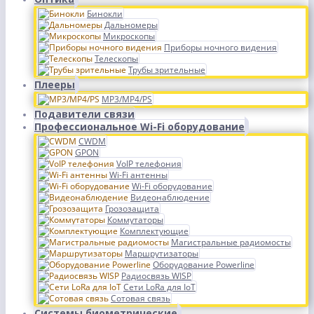
Бинокли
Дальномеры
Микроскопы
Приборы ночного видения
Телескопы
Трубы зрительные
Плееры
MP3/MP4/PS
Подавители связи
Профессиональное Wi-Fi оборудование
CWDM
GPON
VoIP телефония
Wi-Fi антенны
Wi-Fi оборудование
Видеонаблюдение
Грозозащита
Коммутаторы
Комплектующие
Магистральные радиомосты
Маршрутизаторы
Оборудование Powerline
Радиосвязь WISP
Сети LoRa для IoT
Сотовая связь
Системы биометрические