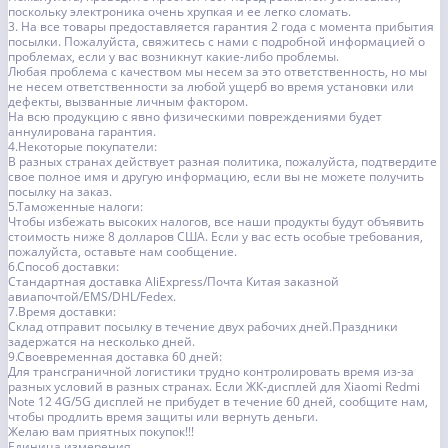
поскольку электроника очень хрупкая и ее легко сломать.
3. На все товары предоставляется гарантия 2 года с момента прибытия
посылки. Пожалуйста, свяжитесь с нами с подробной информацией о
проблемах, если у вас возникнут какие-либо проблемы.
Любая проблема с качеством мы несем за это ответственность, но мы
не несем ответственности за любой ущерб во время установки или
дефекты, вызванные личным фактором.
На всю продукцию с явно физическими повреждениями будет
аннулирована гарантия.
4.Некоторые покупатели:
В разных странах действует разная политика, пожалуйста, подтвердите
свое полное имя и другую информацию, если вы не можете получить
посылку на заказ.
5.Таможенные налоги:
Чтобы избежать высоких налогов, все наши продукты будут объявить
стоимость ниже 8 долларов США. Если у вас есть особые требования,
пожалуйста, оставьте нам сообщение.
6.Способ доставки:
Стандартная доставка AliExpress/Почта Китая заказной
авиапочтой/EMS/DHL/Fedex.
7.Время доставки:
Склад отправит посылку в течение двух рабочих дней.Праздники
задержатся на несколько дней.
9.Своевременная доставка 60 дней:
Для трансграничной логистики трудно контролировать время из-за
разных условий в разных странах. Если ЖК-дисплей для Xiaomi Redmi
Note 12 4G/5G дисплей не прибудет в течение 60 дней, сообщите нам,
чтобы продлить время защиты или вернуть деньги.
Желаю вам приятных покупок!!!
Единица измерения