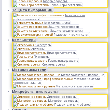
Товары здоровья
Товары при бетствиях
Защита информации
Безопасность
информационная
Генераторы шума
Защита переговоров
Защита средств связи
Радиомониторинг сетей
Компьютеры
Аксессуары
Антенны
Видеорегистраторы
Планшеты
Платы видеозахвата
Системы зрения
Металлоискатели
Металлоискатели подводные
Металлоискатели
профессиональные
Металлоискатели ручные
Микрофоны диктофоны
Диктофонов товары
Микрофонов товары
Подавители диктофонов
Оптика