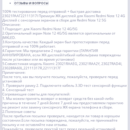
ОТЗЫВЫ И ВОПРОСЫ
100% тестирование перед отправкой + быстрая доставка
23021РААГ22111317I Премиум ЖК-дисплей для Xiaomi Redmi Note 12 4G
Дисплей с сенсорным экраном в сборе для Redmi Note 12 5G
Описание:
1.Подходит: для Xiaomi Redmi Note 12 4G/5G
2.Оригинальный экран Note 12 4G/5G является оригинальным от
JMKLED.
3.Контроль качества: Каждый экран был протестирован перед
отправкой и на 100% работает.
4.Гарантия: Мы предлагаем 2 года гарантии (ГАРАНТИЯ
АННУЛИРОВАНА, если ЖК-дисплей/гибкий кабель/рама повреждены
после установки или во время установки)
5.Совместимая модель Xiaomi: 23021RAAEG, 23021RAA2Y, 23027RAD4I,
23028RA60L,22111317Я,22111317Г
Примечание:
После того, как вы получите посылку, пожалуйста, проверьте перед
установкой
1. Проверьте рамку 2. Подключите кабель 3.3D-тест сенсорной функции
4. Сенсорный тест
Согревающие советы для покупателей:
1. Мы можем принять возврат и возврат средств без какой-либо
причины в течение 7 дней.Более 7 дней мы предоставляем гарантию
на ремонт или замену сенсорного ЖК-экрана телефона в сборе.
2.Полезные советы
После прибытия посылки проверьте, находится ли товар в хорошем
состоянии.Если посылка повреждена, пожалуйста, не принимайте
посылку и не оставляйте нам отзывы.
Пожалуйста, проведите простой тест перед реальной установкой,