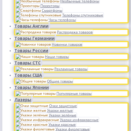
Необычные телефоны
Проекторы
Смартфоны
Телефоны спутниковые
Часы телефоны
Товары Англии
Распродажа товаров
Товары Германии
Новинки товаров
Товары России
Наши товары
Товары СТС
Рекламные товары
Товары США
Общие товары
Товары Японии
Популярные товары
Лазеры
Очки защитные
Указки желтые
Указки зелёные
Указки инфракрасные
Указки красные
Указки фиолетовые