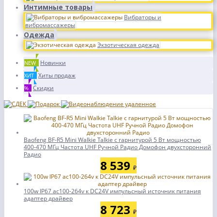
Интимные товары
Вибраторы и
вибромассажеры
Одежда
Экзотическая одежда
Новинки
NEW
Хиты продаж
ХИТ
Скидки
%
Baofeng BF-R5 Mini Walkie Talkie с гарнитурой 5 Вт мощностью
400-470 МГц Частота UHF Ручной Радио Домофон двухсторонний
Радио
8 539
₽
100w IP67 ac100-264v к DC24V импульсный источник питания
адаптер драйвер
8 723
₽