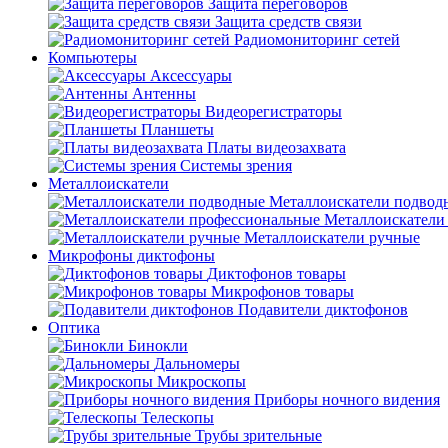
Защита переговоров
Защита средств связи
Радиомониторинг сетей
Компьютеры
Аксессуары
Антенны
Видеорегистраторы
Планшеты
Платы видеозахвата
Системы зрения
Металлоискатели
Металлоискатели подвод
Металлоискатели
Металлоискатели ручные
Микрофоны диктофоны
Диктофонов товары
Микрофонов товары
Подавители диктофонов
Оптика
Бинокли
Дальномеры
Микроскопы
Приборы ночного видения
Телескопы
Трубы зрительные