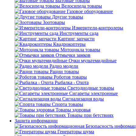
Бытовые товары
Велосипеда товары
Газовое оборудование
Другие товары
Зоотовары
Измерители-контролеры
Инструменты сада
Картинг запчасти
Квадрокоптеры
Мотоцикла товары
Отмычки замков
Очки мультемидийные
Радио модели
Рации товары
Роботов товары
Рыбалка - Охота
Светодиодные товары
Сигареты электронные
Сигнализация воды
Спорта товары
Товары здоровья
Товары при бетствиях
Защита информации
Безопасность информа
Генераторы шума