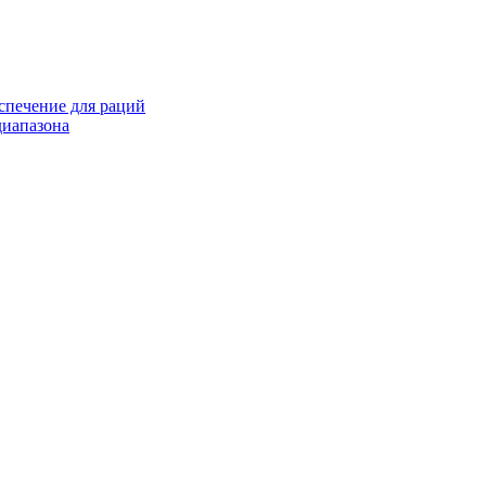
спечение для раций
иапазона