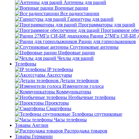
Антенны для раций
Военные рации
Все радиостанции
Гарнитуры для раций
Программаторы для раций
Программное обе
Рации 27МГц СИ-БИ д
Рации для горнолыжников
Спутниковые антенны
Цифровые рации
Чехлы для раций
Телефоны
IP телефоны
Аксессуары
Детали телефонов
Изменители голоса
Коммуникаторы
Необычные телефоны
Проекторы
Смартфоны
Телефоны спутниковые
Часы телефоны
Товары Англии
Распродажа товаров
Товары Германии