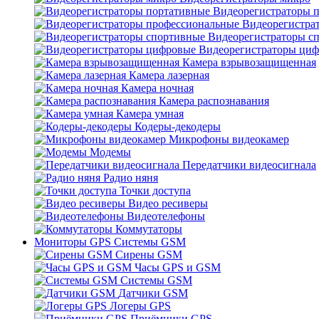
Видеорегистраторы 
Видеорегистра
Видеорегистраторы с
Видеорегистраторы ци
Камера взрывозащищенная
Камера лазерная
Камера ночная
Камера распознавания
Камера умная
Кодеры-декодеры
Микрофоны видеокамер
Модемы
Передатчики видеосигнала
Радио няня
Точки доступа
Видео ресиверы
Видеотелефоны
Коммутаторы
Мониторы GPS Системы GSM
Сирены GSM
Часы GPS и GSM
Системы GSM
Датчики GSM
Логеры GPS
Приёмники GPS