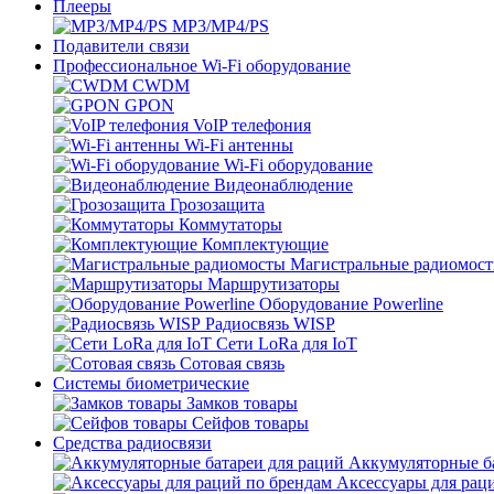
Плееры
MP3/MP4/PS
Подавители связи
Профессиональное Wi-Fi оборудование
CWDM
GPON
VoIP телефония
Wi-Fi антенны
Wi-Fi оборудование
Видеонаблюдение
Грозозащита
Коммутаторы
Комплектующие
Магистральные радиомос
Маршрутизаторы
Оборудование Powerline
Радиосвязь WISP
Сети LoRa для IoT
Сотовая связь
Системы биометрические
Замков товары
Сейфов товары
Средства радиосвязи
Аккумуляторные ба
Аксессуары для рац