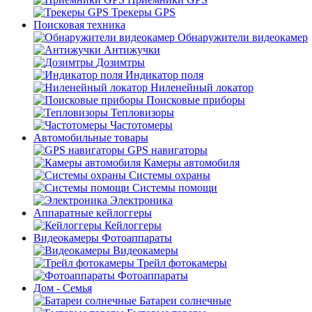
Трекеры GPS
Поисковая техника
Обнаружители видеокамер
Антижучки
Дозимтры
Индикатор поля
Ниленейный локатор
Поисковые приборы
Тепловизоры
Частотомеры
Автомобильные товары
GPS навигаторы
Камеры автомобиля
Системы охраны
Системы помощи
Электроника
Аппаратные кейлоггеры
Кейлоггеры
Видеокамеры Фотоаппараты
Видеокамеры
Трейл фотокамеры
Фотоаппараты
Дом - Семья
Батареи солнечные