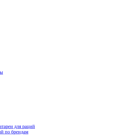
ты
тареи для раций
ий по брендам