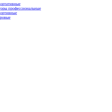
портативные
торы профессиональные
портивные
фровые