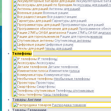
Аккумуляторные бата
Аксессуары для раций 
Антенны для раций
Военные рации
Все радиостанции
Гарнитуры для раций
Программаторы для раций
Программное обесп
Рации 27МГц СИ-БИ диапаз
Рации для горнолыжников
Спутниковые антенны
Цифровые рации
Чехлы для раций
Телефоны
IP телефоны
Аксессуары
Детали телефонов
Изменители голоса
Коммуникаторы
Необычные телефоны
Проекторы
Смартфоны
Телефоны спутниковые
Часы телефоны
Товары Англии
Распродажа товаров
Товары Германии