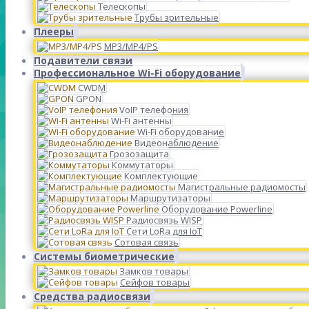
Телескопы
Трубы зрительные
Плееры
MP3/MP4/PS
Подавители связи
Профессиональное Wi-Fi оборудование
CWDM
GPON
VoIP телефония
Wi-Fi антенны
Wi-Fi оборудование
Видеонаблюдение
Грозозащита
Коммутаторы
Комплектующие
Магистральные радиомосты
Маршрутизаторы
Оборудование Powerline
Радиосвязь WISP
Сети LoRa для IoT
Сотовая связь
Системы биометрические
Замков товары
Сейфов товары
Средства радиосвязи