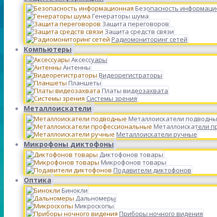
Безопасность информаци
Генераторы шума
Защита переговоров
Защита средств связи
Радиомониторинг сетей
Компьютеры
Аксессуары
Антенны
Видеорегистраторы
Планшеты
Платы видеозахвата
Системы зрения
Металлоискатели
Металлоискатели подводн
Металлоискатели п
Металлоискатели ручные
Микрофоны диктофоны
Диктофонов товары
Микрофонов товары
Подавители диктофонов
Оптика
Бинокли
Дальномеры
Микроскопы
Приборы ночного видения