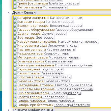
Трейл фотокамеры
Фотоаппараты
Дом - Семья
Батареи солнечные
Бытовые товары
Велосипеда товары
Газовое оборудование
Другие товары
Зоотовары
Измерители-контролеры
Инструменты сада
Картинг запчасти
Квадрокоптеры
Мотоцикла товары
Отмычки замков
Очки мультемидийные
Радио модели
Рации товары
Роботов товары
Рыбалка - Охота
Светодиодные товары
Сигареты электронные
Сигнализация воды
Спорта товары
Товары здоровья
Товары при бетствиях
Защита информации