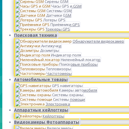
Сирены GSM
Часы GPS и GSM
Системы GSM
Датчики GSM
Логеры GPS
Приёмники GPS
Трекеры GPS
Поисковая техника
Обнаружители видеокамер
Антижучки
Дозимтры
Индикатор поля
Ниленейный локатор
Поисковые приборы
Тепловизоры
Частотомеры
Автомобильные товары
GPS навигаторы
Камеры автомобиля
Системы охраны
Системы помощи
Электроника
Аппаратные кейлоггеры
Кейлоггеры
Видеокамеры Фотоаппараты
Видеокамеры