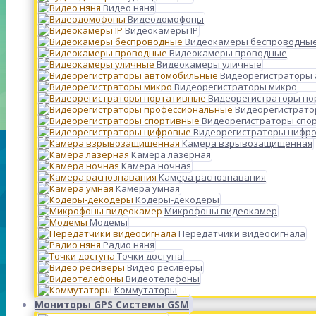
Видео няня
Видеодомофоны
Видеокамеры IP
Видеокамеры беспроводны
Видеокамеры проводные
Видеокамеры уличные
Видеорегистраторы
Видеорегистраторы микро
Видеорегистраторы п
Видеорегистрато
Видеорегистраторы спо
Видеорегистраторы цифр
Камера взрывозащищенная
Камера лазерная
Камера ночная
Камера распознавания
Камера умная
Кодеры-декодеры
Микрофоны видеокамер
Модемы
Передатчики видеосигнала
Радио няня
Точки доступа
Видео ресиверы
Видеотелефоны
Коммутаторы
Мониторы GPS Системы GSM