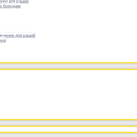
реи для раций
по брендам
ечение для раций
она