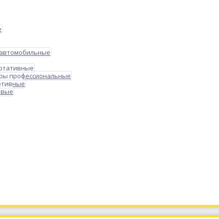
е
 автомобильные
ортативные
ры профессиональные
ртивные
овые