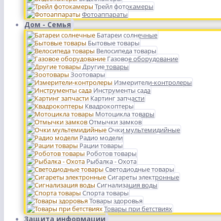
Трейл фотокамеры
Фотоаппараты
Дом - Семья
Батареи солнечные
Бытовые товары
Велосипеда товары
Газовое оборудование
Другие товары
Зоотовары
Измерители-контролеры
Инструменты сада
Картинг запчасти
Квадрокоптеры
Мотоцикла товары
Отмычки замков
Очки мультемидийные
Радио модели
Рации товары
Роботов товары
Рыбалка - Охота
Светодиодные товары
Сигареты электронные
Сигнализация воды
Спорта товары
Товары здоровья
Товары при бетствиях
Защита информации