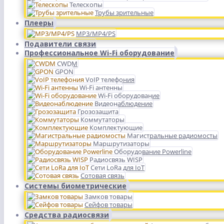
Телескопы
Трубы зрительные
Плееры
MP3/MP4/PS
Подавители связи
Профессиональное Wi-Fi оборудование
CWDM
GPON
VoIP телефония
Wi-Fi антенны
Wi-Fi оборудование
Видеонаблюдение
Грозозащита
Коммутаторы
Комплектующие
Магистральные радиомосты
Маршрутизаторы
Оборудование Powerline
Радиосвязь WISP
Сети LoRa для IoT
Сотовая связь
Системы биометрические
Замков товары
Сейфов товары
Средства радиосвязи