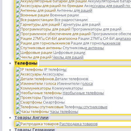
Аккумуляторные батар
Аксессуары для раций по
Антенны для раций
Военные рации
Все радиостанции
Гарнитуры для раций
Программаторы для раций
Программное обеспе
Рации 27МГц СИ-БИ диапазо
Рации для горнолыжников
Спутниковые антенны
Цифровые рации
Чехлы для раций
Телефоны
IP телефоны
Аксессуары
Детали телефонов
Изменители голоса
Коммуникаторы
Необычные телефоны
Проекторы
Смартфоны
Телефоны спутниковые
Часы телефоны
Товары Англии
Распродажа товаров
Товары Германии