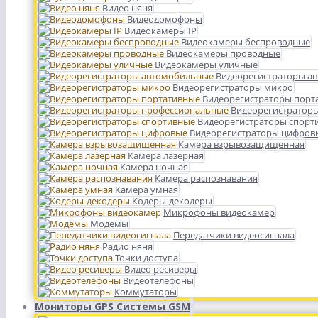
Видео няня
Видеодомофоны
Видеокамеры IP
Видеокамеры беспроводные
Видеокамеры проводные
Видеокамеры уличные
Видеорегистраторы а
Видеорегистраторы микро
Видеорегистраторы порт
Видеорегистратор
Видеорегистраторы спорт
Видеорегистраторы цифров
Камера взрывозащищенная
Камера лазерная
Камера ночная
Камера распознавания
Камера умная
Кодеры-декодеры
Микрофоны видеокамер
Модемы
Передатчики видеосигнала
Радио няня
Точки доступа
Видео ресиверы
Видеотелефоны
Коммутаторы
Мониторы GPS Системы GSM