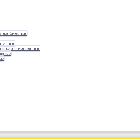
втомобильные
ативные
ы профессиональные
ивные
ые