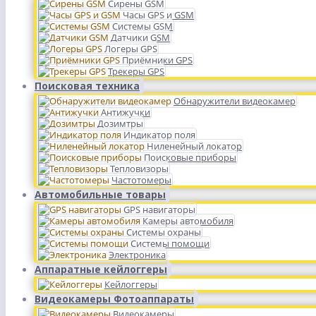
Сирены GSM
Часы GPS и GSM
Системы GSM
Датчики GSM
Логеры GPS
Приёмники GPS
Трекеры GPS
Поисковая техника
Обнаружители видеокамер
Антижучки
Дозимтры
Индикатор поля
Ниленейный локатор
Поисковые приборы
Тепловизоры
Частотомеры
Автомобильные товары
GPS навигаторы
Камеры автомобиля
Системы охраны
Системы помощи
Электроника
Аппаратные кейлоггеры
Кейлоггеры
Видеокамеры Фотоаппараты
Видеокамеры