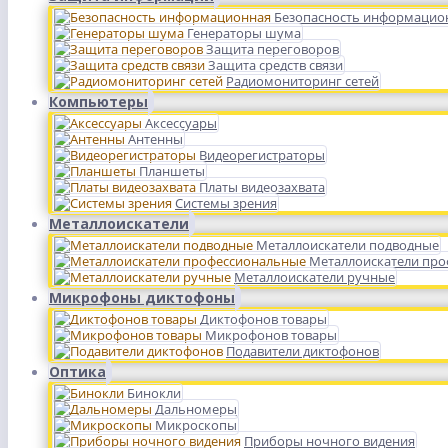
Безопасность информацио
Генераторы шума
Защита переговоров
Защита средств связи
Радиомониторинг сетей
Компьютеры
Аксессуары
Антенны
Видеорегистраторы
Планшеты
Платы видеозахвата
Системы зрения
Металлоискатели
Металлоискатели подводные
Металлоискатели пр
Металлоискатели ручные
Микрофоны диктофоны
Диктофонов товары
Микрофонов товары
Подавители диктофонов
Оптика
Бинокли
Дальномеры
Микроскопы
Приборы ночного видения