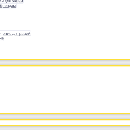
еи для раций
 брендам
чение для раций
на