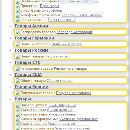
Необычные телефоны
Проекторы
Смартфоны
Телефоны спутниковые
Часы телефоны
Товары Англии
Распродажа товаров
Товары Германии
Новинки товаров
Товары России
Наши товары
Товары СТС
Рекламные товары
Товары США
Общие товары
Товары Японии
Популярные товары
Лазеры
Очки защитные
Указки желтые
Указки зелёные
Указки инфракрасные
Указки красные
Указки фиолетовые