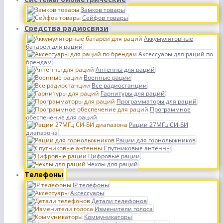
Замков товары
Сейфов товары
Средства радиосвязи
Аккумуляторные
батареи для раций
Аксессуары для раций по
брендам
Антенны для раций
Военные рации
Все радиостанции
Гарнитуры для раций
Программаторы для раций
Программное
обеспечение для раций
Рации 27МГц СИ-БИ
диапазона
Рации для горнолыжников
Спутниковые антенны
Цифровые рации
Чехлы для раций
Телефоны
IP телефоны
Аксессуары
Детали телефонов
Изменители голоса
Коммуникаторы