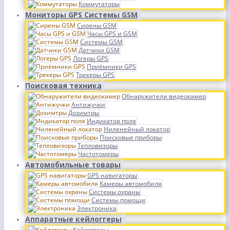
Коммутаторы
Мониторы GPS Системы GSM
Сирены GSM
Часы GPS и GSM
Системы GSM
Датчики GSM
Логеры GPS
Приёмники GPS
Трекеры GPS
Поисковая техника
Обнаружители видеокамер
Антижучки
Дозимтры
Индикатор поля
Ниленейный локатор
Поисковые приборы
Тепловизоры
Частотомеры
Автомобильные товары
GPS навигаторы
Камеры автомобиля
Системы охраны
Системы помощи
Электроника
Аппаратные кейлоггеры
Кейлоггеры