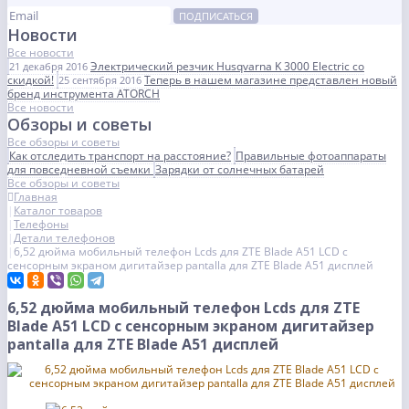
ПОДПИСАТЬСЯ
Новости
Все новости
Электрический резчик Husqvarna K 3000 Electric со
21 декабря 2016
скидкой!
Теперь в нашем магазине представлен новый
25 сентября 2016
бренд инструмента ATORCH
Все новости
Обзоры и советы
Все обзоры и советы
Как отследить транспорт на расстояние?
Правильные фотоаппараты
для повседневной съемки
Зарядки от солнечных батарей
Все обзоры и советы
Главная
Каталог товаров
Телефоны
Детали телефонов
6,52 дюйма мобильный телефон Lcds для ZTE Blade A51 LCD с
сенсорным экраном дигитайзер pantalla для ZTE Blade A51 дисплей
6,52 дюйма мобильный телефон Lcds для ZTE
Blade A51 LCD с сенсорным экраном дигитайзер
pantalla для ZTE Blade A51 дисплей