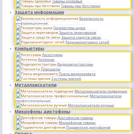
Товары здоровья
Товары при бетствиях
Защита информации
Безопасность
информационная
Генераторы шума
Защита переговоров
Защита средств связи
Радиомониторинг сетей
Компьютеры
Аксессуары
Антенны
Видеорегистраторы
Планшеты
Платы видеозахвата
Системы зрения
Металлоискатели
Металлоискатели подводные
Металлоискатели
профессиональные
Металлоискатели ручные
Микрофоны диктофоны
Диктофонов товары
Микрофонов товары
Подавители диктофонов
Оптика