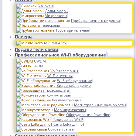
Бинокли
Дальномеры
Микроскопы
Приборы ночного видения
Телескопы
Трубы зрительные
Плееры
MP3/MP4/PS
Подавители связи
Профессиональное Wi-Fi оборудование
CWDM
GPON
VoIP телефония
Wi-Fi антенны
Wi-Fi оборудование
Видеонаблюдение
Грозозащита
Коммутаторы
Комплектующие
Магистральные радиомосты
Маршрутизаторы
Оборудование Powerline
Радиосвязь WISP
Сети LoRa для IoT
Сотовая связь
Системы биометрические