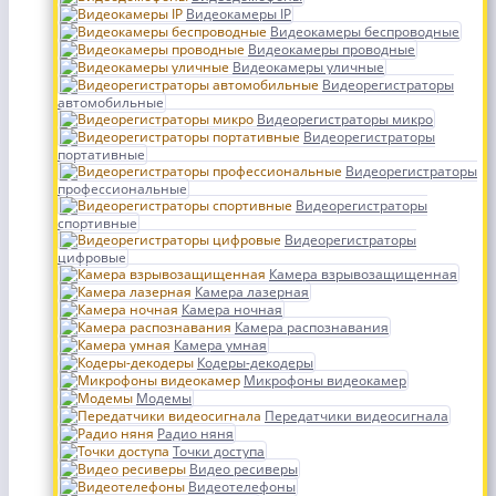
Видеокамеры IP
Видеокамеры беспроводные
Видеокамеры проводные
Видеокамеры уличные
Видеорегистраторы
автомобильные
Видеорегистраторы микро
Видеорегистраторы
портативные
Видеорегистраторы
профессиональные
Видеорегистраторы
спортивные
Видеорегистраторы
цифровые
Камера взрывозащищенная
Камера лазерная
Камера ночная
Камера распознавания
Камера умная
Кодеры-декодеры
Микрофоны видеокамер
Модемы
Передатчики видеосигнала
Радио няня
Точки доступа
Видео ресиверы
Видеотелефоны