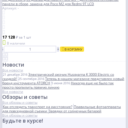
панели в сборе, замена для Poco M2 для Redmi 9T LCD
Артикул: -
17 128
₽
за 1 шт
В наличии
-
+
В КОРЗИНУ
Новости
Все новости
Электрический резчик Husqvarna K 3000 Electric со
21 декабря 2016
скидкой!
Теперь в нашем магазине представлен новый
25 сентября 2016
бренд инструмента ATORCH
Никогда еще не было так
5 июня 2016
просто пропилить прямую линию
Все новости
Обзоры и советы
Все обзоры и советы
Как отследить транспорт на расстояние?
Правильные фотоаппараты
для повседневной съемки
Зарядки от солнечных батарей
Все обзоры и советы
Будьте в курсе!