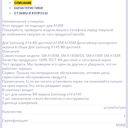
ОПИСАНИЕ
ХАРАКТЕРИСТИКИ
ОТЗЫВЫ И ВОПРОСЫ
Напоминание о покупке:
Этот продукт не подходит для A145F.
Пожалуйста, проверьте модель вашего телефона перед покупкой
во избежание покупки не того продукта.Спасибо
Для Samsung A14 ЖК-дисплей A145R A145M Дигитайзер сенсорного
экрана в сборе Для Samsung A145 ЖК-дисплей
Описание
Совместимые модели: SM-A145M, SM-A145M/DS, SM-A145P, SM-A145R
Качество продукции: 100% ТЕСТ ЖК-дисплей и сенсорный экран
Тест продукта: Мы проверим его один за другим и убедимся, что он
работает хорошо.
Сервис: Лучшее послепродажное обслуживание, оптовая цена,
гарантийное обслуживание продукта.
Примечание: Если вы хотите установить экран, не нажимайте сильно
на края экрана.Это легко раздавит экран.
В комплект входит
1 шт. для замены ЖК-экрана Samsung a14 a145
1 шт. закаленное стекло бесплатно и инструменты
Единица измерения
штука/штуки
Количество
1
Сертификация
NONE