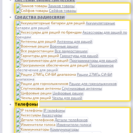
Замков товары
Сейфов товары
Средства радиосвязи
Аккумуляторные
батареи для раций
Аксессуары для раций по
брендам
Антенны для раций
Военные рации
Все радиостанции
Гарнитуры для раций
Программаторы для раций
Программное
обеспечение для раций
Рации 27МГц СИ-БИ
диапазона
Рации для горнолыжников
Спутниковые антенны
Цифровые рации
Чехлы для раций
Телефоны
IP телефоны
Аксессуары
Детали телефонов
Изменители голоса
Коммуникаторы