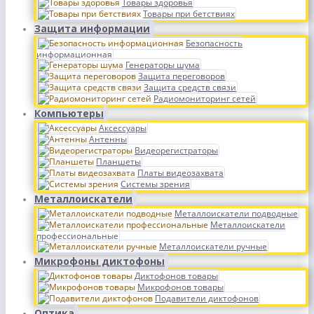
Товары здоровья
Товары при бетствиях
Защита информации
Безопасность
информационная
Генераторы шума
Защита переговоров
Защита средств связи
Радиомониторинг сетей
Компьютеры
Аксессуары
Антенны
Видеорегистраторы
Планшеты
Платы видеозахвата
Системы зрения
Металлоискатели
Металлоискатели подводные
Металлоискатели
профессиональные
Металлоискатели ручные
Микрофоны диктофоны
Диктофонов товары
Микрофонов товары
Подавители диктофонов
Оптика