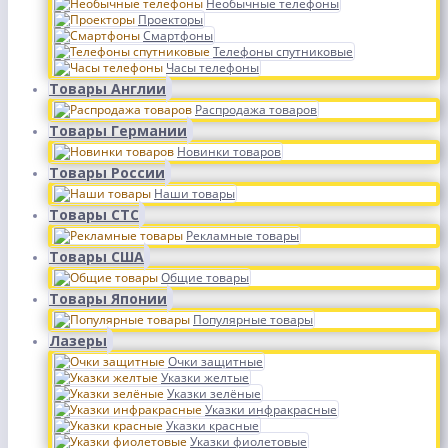
Необычные телефоны
Проекторы
Смартфоны
Телефоны спутниковые
Часы телефоны
Товары Англии
Распродажа товаров
Товары Германии
Новинки товаров
Товары России
Наши товары
Товары СТС
Рекламные товары
Товары США
Общие товары
Товары Японии
Популярные товары
Лазеры
Очки защитные
Указки желтые
Указки зелёные
Указки инфракрасные
Указки красные
Указки фиолетовые