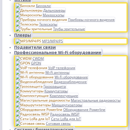
Бинокли
Дальномеры
Микроскопы
Приборы ночного видения
Телескопы
Трубы зрительные
Плееры
MP3/MP4/PS
Подавители связи
Профессиональное Wi-Fi оборудование
CWDM
GPON
VoIP телефония
Wi-Fi антенны
Wi-Fi оборудование
Видеонаблюдение
Грозозащита
Коммутаторы
Комплектующие
Магистральные радиомосты
Маршрутизаторы
Оборудование Powerline
Радиосвязь WISP
Сети LoRa для IoT
Сотовая связь
Системы биометрические