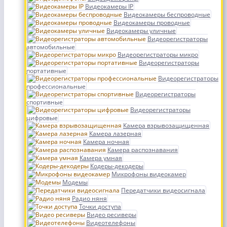
Видеокамеры IP
Видеокамеры беспроводные
Видеокамеры проводные
Видеокамеры уличные
Видеорегистраторы
автомобильные
Видеорегистраторы микро
Видеорегистраторы
портативные
Видеорегистраторы
профессиональные
Видеорегистраторы
спортивные
Видеорегистраторы
цифровые
Камера взрывозащищенная
Камера лазерная
Камера ночная
Камера распознавания
Камера умная
Кодеры-декодеры
Микрофоны видеокамер
Модемы
Передатчики видеосигнала
Радио няня
Точки доступа
Видео ресиверы
Видеотелефоны