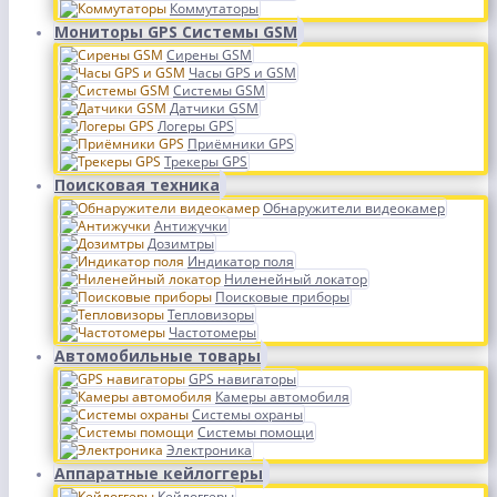
Коммутаторы
Мониторы GPS Системы GSM
Сирены GSM
Часы GPS и GSM
Системы GSM
Датчики GSM
Логеры GPS
Приёмники GPS
Трекеры GPS
Поисковая техника
Обнаружители видеокамер
Антижучки
Дозимтры
Индикатор поля
Ниленейный локатор
Поисковые приборы
Тепловизоры
Частотомеры
Автомобильные товары
GPS навигаторы
Камеры автомобиля
Системы охраны
Системы помощи
Электроника
Аппаратные кейлоггеры
Кейлоггеры