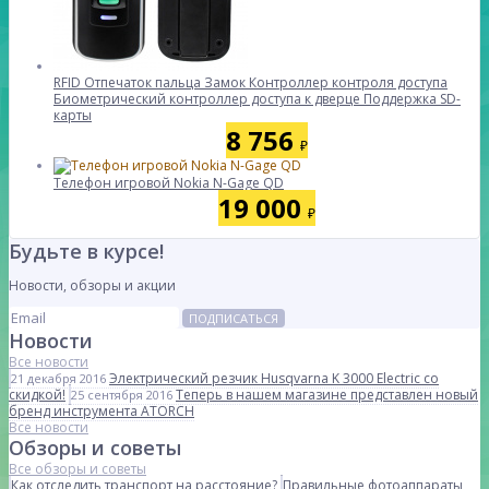
RFID Отпечаток пальца Замок Контроллер контроля доступа
Биометрический контроллер доступа к дверце Поддержка SD-
карты
8 756
₽
Телефон игровой Nokia N-Gage QD
19 000
₽
Будьте в курсе!
Новости, обзоры и акции
ПОДПИСАТЬСЯ
Новости
Все новости
Электрический резчик Husqvarna K 3000 Electric со
21 декабря 2016
скидкой!
Теперь в нашем магазине представлен новый
25 сентября 2016
бренд инструмента ATORCH
Все новости
Обзоры и советы
Все обзоры и советы
Как отследить транспорт на расстояние?
Правильные фотоаппараты