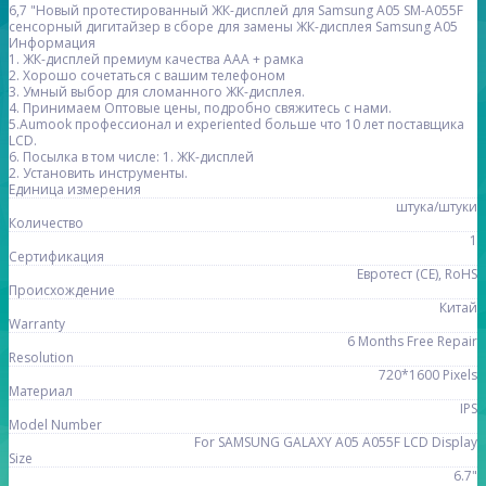
6,7 "Новый протестированный ЖК-дисплей для Samsung A05 SM-A055F
сенсорный дигитайзер в сборе для замены ЖК-дисплея Samsung A05
Информация
1. ЖК-дисплей премиум качества AAA + рамка
2. Хорошо сочетаться с вашим телефоном
3. Умный выбор для сломанного ЖК-дисплея.
4. Принимаем Оптовые цены, подробно свяжитесь с нами.
5.Aumook профессионал и experiented больше что 10 лет поставщика
LCD.
6. Посылка в том числе: 1. ЖК-дисплей
2. Установить инструменты.
Единица измерения
штука/штуки
Количество
1
Сертификация
Евротест (СЕ), RoHS
Происхождение
Китай
Warranty
6 Months Free Repair
Resolution
720*1600 Pixels
Материал
IPS
Model Number
For SAMSUNG GALAXY A05 A055F LCD Display
Size
6.7"