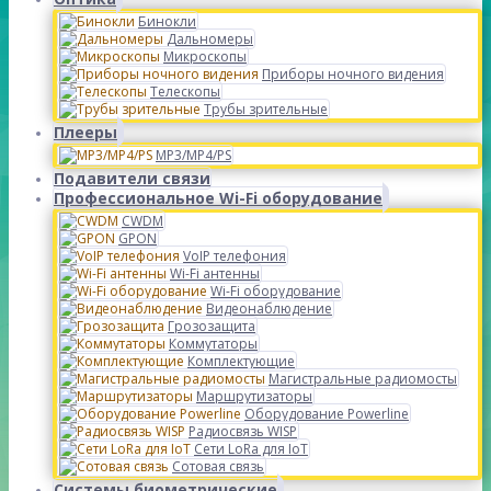
Бинокли
Дальномеры
Микроскопы
Приборы ночного видения
Телескопы
Трубы зрительные
Плееры
MP3/MP4/PS
Подавители связи
Профессиональное Wi-Fi оборудование
CWDM
GPON
VoIP телефония
Wi-Fi антенны
Wi-Fi оборудование
Видеонаблюдение
Грозозащита
Коммутаторы
Комплектующие
Магистральные радиомосты
Маршрутизаторы
Оборудование Powerline
Радиосвязь WISP
Сети LoRa для IoT
Сотовая связь
Системы биометрические