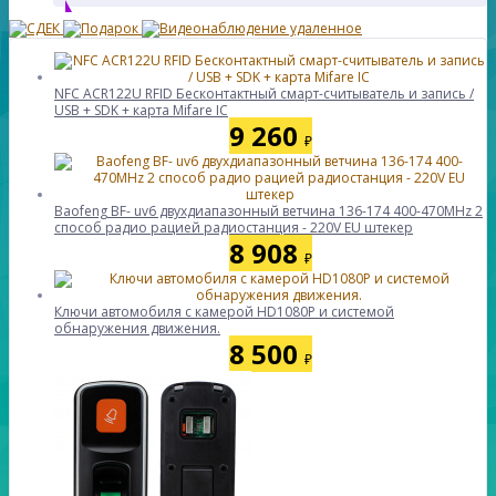
NFC ACR122U RFID Бесконтактный смарт-считыватель и запись /
USB + SDK + карта Mifare IC
9 260
₽
Baofeng BF- uv6 двухдиапазонный ветчина 136-174 400-470MHz 2
способ радио рацией радиостанция - 220V EU штекер
8 908
₽
Ключи автомобиля с камерой HD1080P и системой
обнаружения движения.
8 500
₽