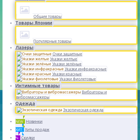
Общие товары
Товары Японии
Популярные товары
Лазеры
Очки защитные
Указки желтые
Указки зелёные
Указки инфракрасные
Указки красные
Указки фиолетовые
Интимные товары
Вибраторы и
вибромассажеры
Одежда
Экзотическая одежда
Новинки
NEW
Хиты продаж
ХИТ
Скидки
%