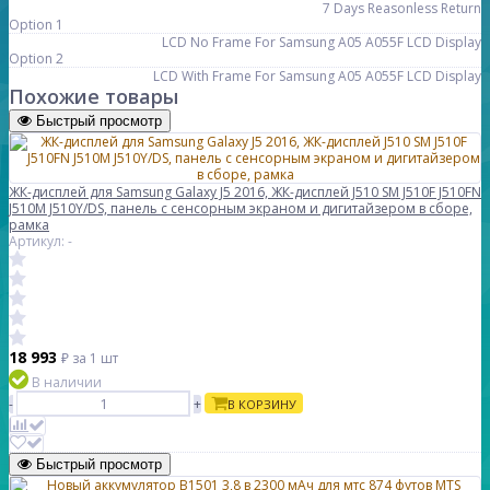
7 Days Reasonless Return
Option 1
LCD No Frame For Samsung A05 A055F LCD Display
Option 2
LCD With Frame For Samsung A05 A055F LCD Display
Похожие товары
Быстрый просмотр
ЖК-дисплей для Samsung Galaxy J5 2016, ЖК-дисплей J510 SM J510F J510FN
J510M J510Y/DS, панель с сенсорным экраном и дигитайзером в сборе,
рамка
Артикул: -
18 993
₽
за 1 шт
В наличии
-
+
В КОРЗИНУ
Быстрый просмотр