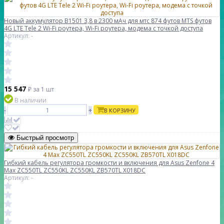
Новый аккумулятор B1501 3,8 в 2300 мАч для мтс 874 футов MTS футов
4G LTE Tele 2 Wi-Fi роутера, Wi-Fi роутера, модема с точкой доступа
Артикул: -
15 547
₽
за 1 шт
В наличии
-
+
В КОРЗИНУ
Быстрый просмотр
Гибкий кабель регулятора громкости и включения для Asus Zenfone 4
Max ZC550TL ZC550KL ZC550KL ZB570TL X018DC
Артикул: -