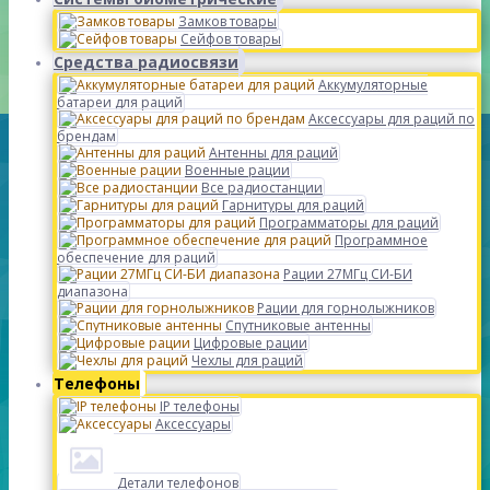
Замков товары
Сейфов товары
Средства радиосвязи
Аккумуляторные
батареи для раций
Аксессуары для раций по
брендам
Антенны для раций
Военные рации
Все радиостанции
Гарнитуры для раций
Программаторы для раций
Программное
обеспечение для раций
Рации 27МГц СИ-БИ
диапазона
Рации для горнолыжников
Спутниковые антенны
Цифровые рации
Чехлы для раций
Телефоны
IP телефоны
Аксессуары
Детали телефонов