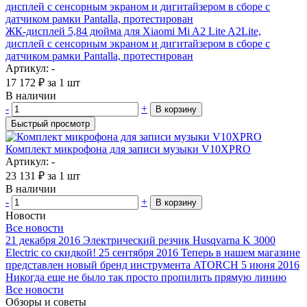
ЖК-дисплей 5,84 дюйма для Xiaomi Mi A2 Lite A2Lite,
дисплей с сенсорным экраном и дигитайзером в сборе с
датчиком рамки Pantalla, протестирован
Артикул: -
17 172
₽
за 1 шт
В наличии
-
+
В корзину
Быстрый просмотр
Комплект микрофона для записи музыки V10XPRO
Артикул: -
23 131
₽
за 1 шт
В наличии
-
+
В корзину
Новости
Все новости
21 декабря 2016
Электрический резчик Husqvarna K 3000
Electric со скидкой!
25 сентября 2016
Теперь в нашем магазине
представлен новый бренд инструмента ATORCH
5 июня 2016
Никогда еще не было так просто пропилить прямую линию
Все новости
Обзоры и советы