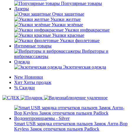
Популярные товары
Лазеры
Очки защитные
Указки желтые
Указки зелёные
Указки инфракрасные
Указки красные
Указки фиолетовые
Интимные товары
Вибраторы и
вибромассажеры
Одежда
Экзотическая одежда
New
Новинки
Хит
Хиты продаж
%
Скидки
Smart USB зарядка отпечатков пальцев Замок Анти-Вор
Keyless Замок отпечатков пальцев Padlock