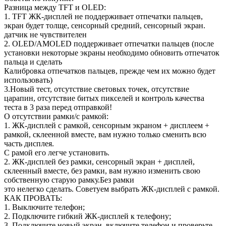
Разница между TFT и OLED:
1. TFT ЖК-дисплей не поддерживает отпечатки пальцев,
экран будет толще, сенсорный средний, сенсорный экран.
датчик не чувствителен
2. OLED/AMOLED поддерживает отпечатки пальцев (после
установки некоторые экраны необходимо обновить отпечаток
пальца и сделать
Калибровка отпечатков пальцев, прежде чем их можно будет
использовать)
3.Новый тест, отсутствие световых точек, отсутствие
царапин, отсутствие битых пикселей и контроль качества
теста в 3 раза перед отправкой!
О отсутствии рамки/с рамкой:
1. ЖК-дисплей с рамкой, сенсорным экраном + дисплеем +
рамкой, склеенной вместе, вам нужно только сменить всю
часть дисплея.
С рамой его легче установить.
2. ЖК-дисплей без рамки, сенсорный экран + дисплей,
склеенный вместе, без рамки, вам нужно изменить свою
собственную старую рамку.Без рамки
это нелегко сделать. Советуем выбрать ЖК-дисплей с рамкой.
КАК ПРОВАТЬ:
1. Выключите телефон;
2. Подключите гибкий ЖК-дисплей к телефону;
3. Подключите новый экран, включите телефон и проверьте,