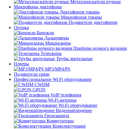
Металлоискатели ручные
Микрофоны диктофоны
Диктофонов товары
Микрофонов товары
Подавители диктофонов
Оптика
Бинокли
Дальномеры
Микроскопы
Приборы ночного видения
Телескопы
Трубы зрительные
Плееры
MP3/MP4/PS
Подавители связи
Профессиональное Wi-Fi оборудование
CWDM
GPON
VoIP телефония
Wi-Fi антенны
Wi-Fi оборудование
Видеонаблюдение
Грозозащита
Коммутаторы
Комплектующие