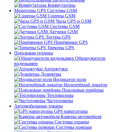
Коммутаторы
Мониторы GPS Системы GSM
Сирены GSM
Часы GPS и GSM
Системы GSM
Датчики GSM
Логеры GPS
Приёмники GPS
Трекеры GPS
Поисковая техника
Обнаружители
видеокамер
Антижучки
Дозимтры
Индикатор поля
Ниленейный локатор
Поисковые приборы
Тепловизоры
Частотомеры
Автомобильные товары
GPS навигаторы
Камеры автомобиля
Системы охраны
Системы помощи