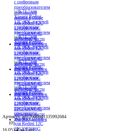
Артикул: art12000041335992684
(0)
16 053 ₽
за 1 шт