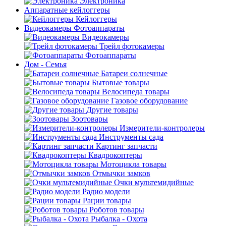
Электроника
Аппаратные кейлоггеры
Кейлоггеры
Видеокамеры Фотоаппараты
Видеокамеры
Трейл фотокамеры
Фотоаппараты
Дом - Семья
Батареи солнечные
Бытовые товары
Велосипеда товары
Газовое оборудование
Другие товары
Зоотовары
Измерители-контролеры
Инструменты сада
Картинг запчасти
Квадрокоптеры
Мотоцикла товары
Отмычки замков
Очки мультемидийные
Радио модели
Рации товары
Роботов товары
Рыбалка - Охота