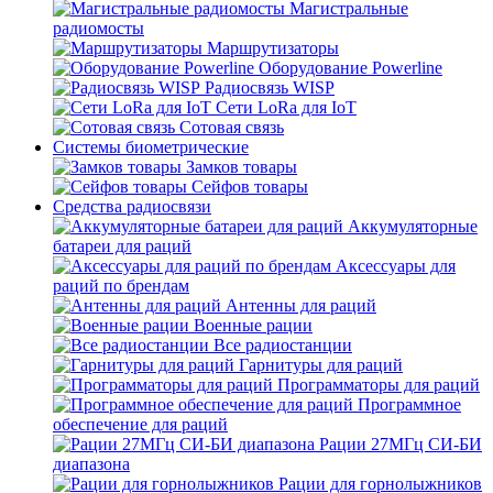
Магистральные
радиомосты
Маршрутизаторы
Оборудование Powerline
Радиосвязь WISP
Сети LoRa для IoT
Сотовая связь
Системы биометрические
Замков товары
Сейфов товары
Средства радиосвязи
Аккумуляторные
батареи для раций
Аксессуары для
раций по брендам
Антенны для раций
Военные рации
Все радиостанции
Гарнитуры для раций
Программаторы для раций
Программное
обеспечение для раций
Рации 27МГц СИ-БИ
диапазона
Рации для горнолыжников