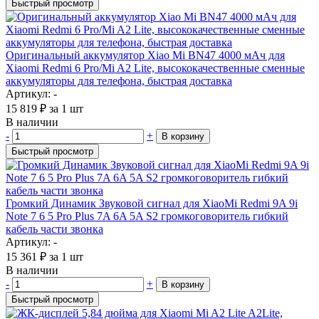
Быстрый просмотр
Оригинальный аккумулятор Xiao Mi BN47 4000 мАч для
Xiaomi Redmi 6 Pro/Mi A2 Lite, высококачественные сменные
аккумуляторы для телефона, быстрая доставка
Артикул: -
15 819
₽
за 1 шт
В наличии
-
+
В корзину
Быстрый просмотр
Громкий Динамик Звуковой сигнал для XiaoMi Redmi 9A 9i
Note 7 6 5 Pro Plus 7A 6A 5A S2 громкоговоритель гибкий
кабель части звонка
Артикул: -
15 361
₽
за 1 шт
В наличии
-
+
В корзину
Быстрый просмотр