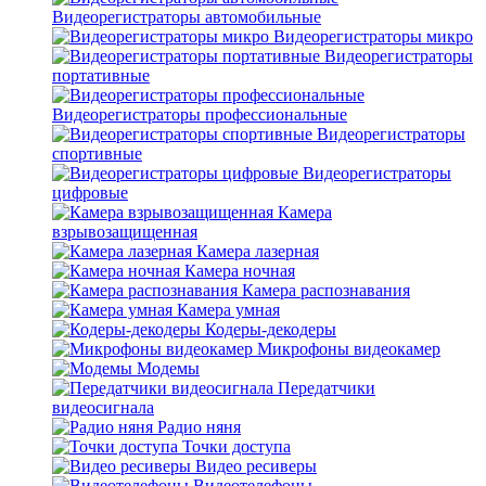
Видеорегистраторы автомобильные
Видеорегистраторы микро
Видеорегистраторы
портативные
Видеорегистраторы профессиональные
Видеорегистраторы
спортивные
Видеорегистраторы
цифровые
Камера
взрывозащищенная
Камера лазерная
Камера ночная
Камера распознавания
Камера умная
Кодеры-декодеры
Микрофоны видеокамер
Модемы
Передатчики
видеосигнала
Радио няня
Точки доступа
Видео ресиверы
Видеотелефоны