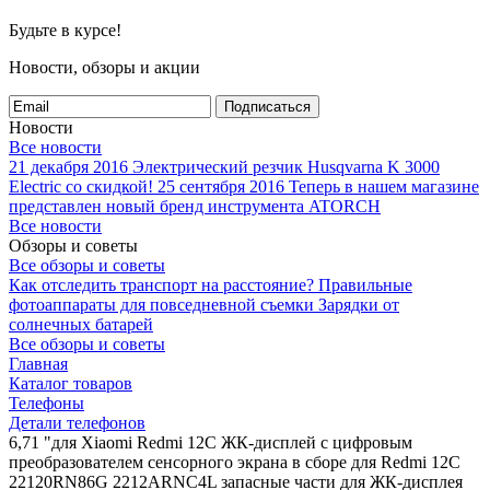
Будьте в курсе!
Новости, обзоры и акции
Подписаться
Новости
Все новости
21 декабря 2016
Электрический резчик Husqvarna K 3000
Electric со скидкой!
25 сентября 2016
Теперь в нашем магазине
представлен новый бренд инструмента ATORCH
Все новости
Обзоры и советы
Все обзоры и советы
Как отследить транспорт на расстояние?
Правильные
фотоаппараты для повседневной съемки
Зарядки от
солнечных батарей
Все обзоры и советы
Главная
Каталог товаров
Телефоны
Детали телефонов
6,71 "для Xiaomi Redmi 12C ЖК-дисплей с цифровым
преобразователем сенсорного экрана в сборе для Redmi 12C
22120RN86G 2212ARNC4L запасные части для ЖК-дисплея