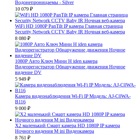
Водонепроницаемы - Silver
10 079
₽
WiFi HD 1080P PanTilt IP камера Главная страница
Security Network CCTV Baby IR Ночная веб-камера
8 080
₽
1080P Авто Ключ Мини H iden камера
Видеорегистратор Обнаружение движения Ночное
видение DV
5 949
₽
Камера видеонаблюдения Wi-Fi IP Модель: AJ-C0WA-
B116
9 000
₽
X2 маленький Смарт камера HD 1080P IP камера
Ночного видения M ini Видеокамера
8 761
₽