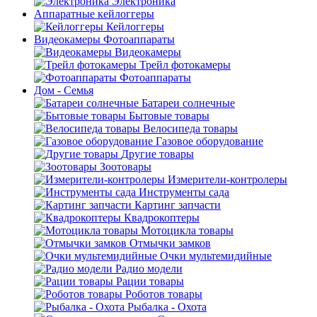
Электроника
Аппаратные кейлоггеры
Кейлоггеры
Видеокамеры Фотоаппараты
Видеокамеры
Трейл фотокамеры
Фотоаппараты
Дом - Семья
Батареи солнечные
Бытовые товары
Велосипеда товары
Газовое оборудование
Другие товары
Зоотовары
Измерители-контролеры
Инструменты сада
Картинг запчасти
Квадрокоптеры
Мотоцикла товары
Отмычки замков
Очки мультемидийные
Радио модели
Рации товары
Роботов товары
Рыбалка - Охота