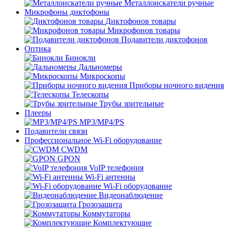
Металлоискатели ручные
Микрофоны диктофоны
Диктофонов товары
Микрофонов товары
Подавители диктофонов
Оптика
Бинокли
Дальномеры
Микроскопы
Приборы ночного видения
Телескопы
Трубы зрительные
Плееры
MP3/MP4/PS
Подавители связи
Профессиональное Wi-Fi оборудование
CWDM
GPON
VoIP телефония
Wi-Fi антенны
Wi-Fi оборудование
Видеонаблюдение
Грозозащита
Коммутаторы
Комплектующие