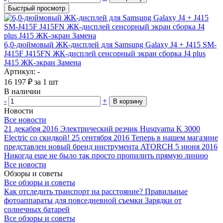
Быстрый просмотр
6,0-дюймовый ЖК-дисплей для Samsung Galaxy J4 + J415 SM-
J415F J415FN ЖК-дисплей сенсорный экран сборка J4 plus
J415 ЖК-экран Замена
Артикул: -
16 197
₽
за 1 шт
В наличии
-
+
В корзину
Новости
Все новости
21 декабря 2016
Электрический резчик Husqvarna K 3000
Electric со скидкой!
25 сентября 2016
Теперь в нашем магазине
представлен новый бренд инструмента ATORCH
5 июня 2016
Никогда еще не было так просто пропилить прямую линию
Все новости
Обзоры и советы
Все обзоры и советы
Как отследить транспорт на расстояние?
Правильные
фотоаппараты для повседневной съемки
Зарядки от
солнечных батарей
Все обзоры и советы