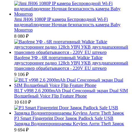
Jimi JH06 1080P IP камера Беспроводной Wi-Fi
видеонаблюдение Ночная безопасность камера Baby
Монитор
8 080
₽
Baofeng УФ - 6R портативный Walkie Talkie
двухстороннее радио 128ch УВЧ УКВ двухдиапазонный
трансивер обрабатываются - 220V EU штекер
9 106
₽
BLT v998 2.6 2000mAh Dual Сенсорный экран Dual SIM
Волшебный Voice Flip Feature Phone
10 610
₽
P3 Smart Fingerprint Door Замок Padlock Safe USB
Зарядка Водонепроницаемы Keyless Анти Theft Замок
9 694
₽