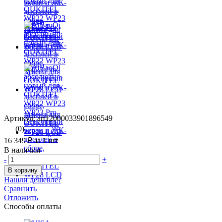
Артикул: art12000033901896549
(0)
16 349 ₽
за 1 шт
В наличии
-
+
В корзину
Нашли дешевле?
Сравнить
Отложить
Способы оплаты