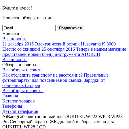
Будьте в курсе!
Новости, обзоры и акции
Подписаться
Новости
Все новости
21 декабря 2016
Электрический резчик Husqvarna K 3000
Electric со скидкой!
25 сентября 2016
Теперь в нашем магазине
представлен новый бренд инструмента ATORCH
Все новости
Обзоры и советы
Все обзоры и советы
Как отследить транспорт на расстояние?
Правильные
фотоаппараты для повседневной съемки
Зарядки от
солнечных батарей
Все обзоры и советы
Главная
Каталог товаров
Телефоны
Детали телефонов
AiBaoQi абсолютно новый для OUKITEL WP22 WP23 WP23
Pro Сенсорный экран и ЖК-дисплей в сборе, замена для
OUKITEL WP28 LCD