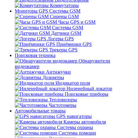
Коммутаторы
Мониторы GPS Системы GSM
Сирены GSM
Часы GPS и GSM
Системы GSM
Датчики GSM
Логеры GPS
Приёмники GPS
Трекеры GPS
Поисковая техника
Обнаружители
видеокамер
Антижучки
Дозимтры
Индикатор поля
Ниленейный локатор
Поисковые приборы
Тепловизоры
Частотомеры
Автомобильные товары
GPS навигаторы
Камеры автомобиля
Системы охраны
Системы помощи