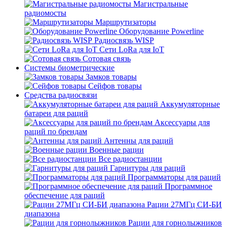
Магистральные
радиомосты
Маршрутизаторы
Оборудование Powerline
Радиосвязь WISP
Сети LoRa для IoT
Сотовая связь
Системы биометрические
Замков товары
Сейфов товары
Средства радиосвязи
Аккумуляторные
батареи для раций
Аксессуары для
раций по брендам
Антенны для раций
Военные рации
Все радиостанции
Гарнитуры для раций
Программаторы для раций
Программное
обеспечение для раций
Рации 27МГц СИ-БИ
диапазона
Рации для горнолыжников