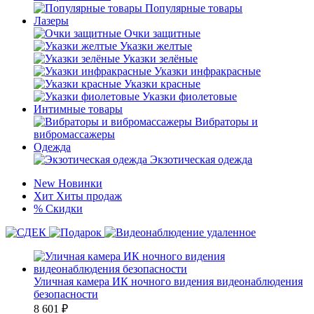
Популярные товары
Лазеры
Очки защитные
Указки желтые
Указки зелёные
Указки инфракрасные
Указки красные
Указки фиолетовые
Интимные товары
Вибраторы и
вибромассажеры
Одежда
Экзотическая одежда
New
Новинки
Хит
Хиты продаж
%
Скидки
Уличная камера ИК ночного видения видеонаблюдения
безопасности
8 601
₽