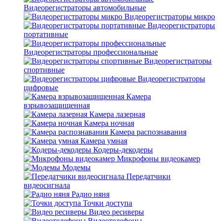
Видеорегистраторы автомобильные
Видеорегистраторы микро
Видеорегистраторы
портативные
Видеорегистраторы профессиональные
Видеорегистраторы
спортивные
Видеорегистраторы
цифровые
Камера
взрывозащищенная
Камера лазерная
Камера ночная
Камера распознавания
Камера умная
Кодеры-декодеры
Микрофоны видеокамер
Модемы
Передатчики
видеосигнала
Радио няня
Точки доступа
Видео ресиверы
Видеотелефоны