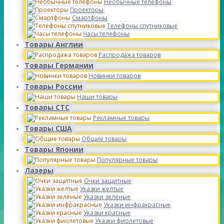
Необычные телефоны
Проекторы
Смартфоны
Телефоны спутниковые
Часы телефоны
Товары Англии
Распродажа товаров
Товары Германии
Новинки товаров
Товары России
Наши товары
Товары СТС
Рекламные товары
Товары США
Общие товары
Товары Японии
Популярные товары
Лазеры
Очки защитные
Указки желтые
Указки зелёные
Указки инфракрасные
Указки красные
Указки фиолетовые