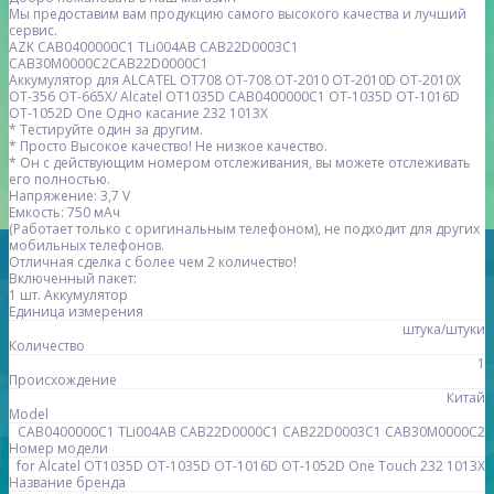
Мы предоставим вам продукцию самого высокого качества и лучший
сервис.
AZK CAB0400000C1 TLi004AB CAB22D0003C1
CAB30M0000C2CAB22D0000C1
Аккумулятор для ALCATEL OT708 OT-708 OT-2010 OT-2010D OT-2010X
OT-356 OT-665X/ Alcatel OT1035D CAB0400000C1 OT-1035D OT-1016D
OT-1052D One Одно касание 232 1013X
* Тестируйте один за другим.
* Просто Высокое качество! Не низкое качество.
* Он с действующим номером отслеживания, вы можете отслеживать
его полностью.
Напряжение: 3,7 V
Емкость: 750 мАч
(Работает только с оригинальным телефоном), не подходит для других
мобильных телефонов.
Отличная сделка с более чем 2 количество!
Включенный пакет:
1 шт. Аккумулятор
Единица измерения
штука/штуки
Количество
1
Происхождение
Китай
Model
CAB0400000C1 TLi004AB CAB22D0000C1 CAB22D0003C1 CAB30M0000C2
Номер модели
for Alcatel OT1035D OT-1035D OT-1016D OT-1052D One Touch 232 1013X
Название бренда