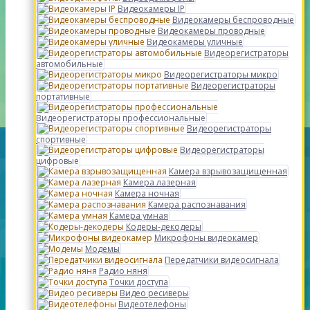
Видеокамеры IP
Видеокамеры беспроводные
Видеокамеры проводные
Видеокамеры уличные
Видеорегистраторы
автомобильные
Видеорегистраторы микро
Видеорегистраторы
портативные
Видеорегистраторы профессиональные
Видеорегистраторы
спортивные
Видеорегистраторы
цифровые
Камера взрывозащищенная
Камера лазерная
Камера ночная
Камера распознавания
Камера умная
Кодеры-декодеры
Микрофоны видеокамер
Модемы
Передатчики видеосигнала
Радио няня
Точки доступа
Видео ресиверы
Видеотелефоны