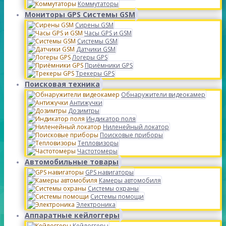
Коммутаторы
Мониторы GPS Системы GSM
Сирены GSM
Часы GPS и GSM
Системы GSM
Датчики GSM
Логеры GPS
Приёмники GPS
Трекеры GPS
Поисковая техника
Обнаружители видеокамер
Антижучки
Дозимтры
Индикатор поля
Ниленейный локатор
Поисковые приборы
Тепловизоры
Частотомеры
Автомобильные товары
GPS навигаторы
Камеры автомобиля
Системы охраны
Системы помощи
Электроника
Аппаратные кейлоггеры
Кейлоггеры