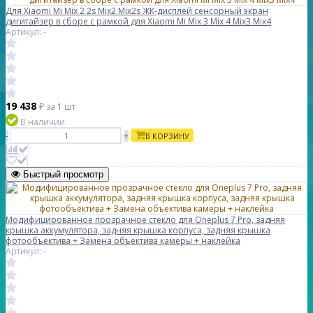
Для Xiaomi Mi Mix 2 2s Mix2 Mix2s ЖК-дисплей сенсорный экран
дигитайзер в сборе с рамкой для Xiaomi Mi Mix 3 Mix 4 Mix3 Mix4
Артикул: -
19 438
₽
за 1 шт
В наличии
-
+
В КОРЗИНУ
Быстрый просмотр
Модифицированное прозрачное стекло для Oneplus 7 Pro, задняя
крышка аккумулятора, задняя крышка корпуса, задняя крышка
фотообъектива + Замена объектива камеры + наклейка
Артикул: -