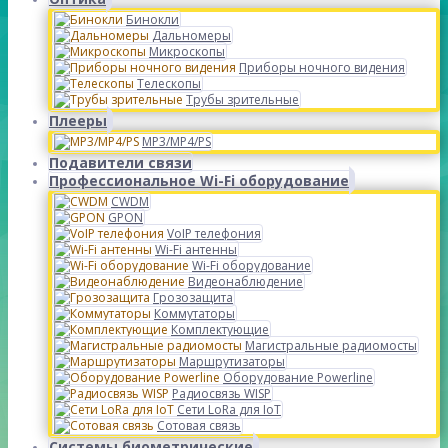
Бинокли
Дальномеры
Микроскопы
Приборы ночного видения
Телескопы
Трубы зрительные
Плееры
MP3/MP4/PS
Подавители связи
Профессиональное Wi-Fi оборудование
CWDM
GPON
VoIP телефония
Wi-Fi антенны
Wi-Fi оборудование
Видеонаблюдение
Грозозащита
Коммутаторы
Комплектующие
Магистральные радиомосты
Маршрутизаторы
Оборудование Powerline
Радиосвязь WISP
Сети LoRa для IoT
Сотовая связь
Системы биометрические