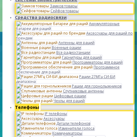
Замков товары
Сейфов товары
Средства радиосвязи
Аккумуляторные
батареи для раций
Аксессуары для раций по
брендам
Антенны для раций
Военные рации
Все радиостанции
Гарнитуры для раций
Программаторы для раций
Программное
обеспечение для раций
Рации 27МГц СИ-БИ
диапазона
Рации для горнолыжников
Спутниковые антенны
Цифровые рации
Чехлы для раций
Телефоны
IP телефоны
Аксессуары
Детали телефонов
Изменители голоса
Коммуникаторы