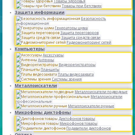
Товары здоровья
Товары при бетствиях
Защита информации
Безопасность
информационная
Генераторы шума
Защита переговоров
Защита средств связи
Радиомониторинг сетей
Компьютеры
Аксессуары
Антенны
Видеорегистраторы
Планшеты
Платы видеозахвата
Системы зрения
Металлоискатели
Металлоискатели подводные
Металлоискатели
профессиональные
Металлоискатели ручные
Микрофоны диктофоны
Диктофонов товары
Микрофонов товары
Подавители диктофонов
Оптика