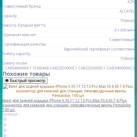
AZK
Совместимый бренд
ALCATEL
capacity
750mAh
Емкость батареи (мА*ч)
0-1300 мАч
Оригинал или нет
Совместимый
Сертификация качества
Европейский сертификат соответствия
Battery capacity
750mAh
battery model
CAB0400000C1 TLi004AB CAB22D0000C1 CAB22D0003C1 CAB30M0000C2
Похожие товары
Быстрый просмотр
Винт для задней крышки iPhone X XS 11 12 13 Pro Max 5S 6 6S 7 8 Plus,
коннектор для нижней док-станции, пятизвездочные винты Pentalobe,
100 шт.
Артикул: -