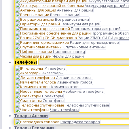
Аккумуляторные бата
Аксессуары для раций 
Антенны для раций
Военные рации
Все радиостанции
Гарнитуры для раций
Программаторы для раций
Программное обесп
Рации 27МГц СИ-БИ диапаз
Рации для горнолыжников
Спутниковые антенны
Цифровые рации
Чехлы для раций
Телефоны
IP телефоны
Аксессуары
Детали телефонов
Изменители голоса
Коммуникаторы
Необычные телефоны
Проекторы
Смартфоны
Телефоны спутниковые
Часы телефоны
Товары Англии
Распродажа товаров
Товары Германии