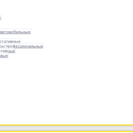
е
 автомобильные
ортативные
ры профессиональные
ртивные
овые