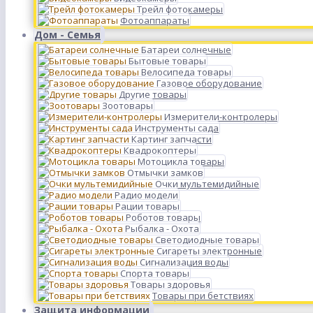
Трейл фотокамеры
Фотоаппараты
Дом - Семья
Батареи солнечные
Бытовые товары
Велосипеда товары
Газовое оборудование
Другие товары
Зоотовары
Измерители-контролеры
Инструменты сада
Картинг запчасти
Квадрокоптеры
Мотоцикла товары
Отмычки замков
Очки мультемидийные
Радио модели
Рации товары
Роботов товары
Рыбалка - Охота
Светодиодные товары
Сигареты электронные
Сигнализация воды
Спорта товары
Товары здоровья
Товары при бетствиях
Защита информации