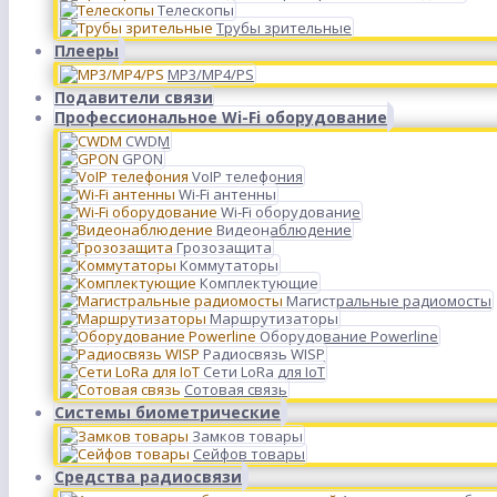
Телескопы
Трубы зрительные
Плееры
MP3/MP4/PS
Подавители связи
Профессиональное Wi-Fi оборудование
CWDM
GPON
VoIP телефония
Wi-Fi антенны
Wi-Fi оборудование
Видеонаблюдение
Грозозащита
Коммутаторы
Комплектующие
Магистральные радиомосты
Маршрутизаторы
Оборудование Powerline
Радиосвязь WISP
Сети LoRa для IoT
Сотовая связь
Системы биометрические
Замков товары
Сейфов товары
Средства радиосвязи