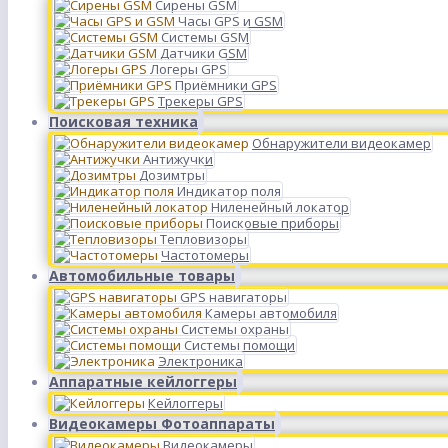
Сирены GSM
Часы GPS и GSM
Системы GSM
Датчики GSM
Логеры GPS
Приёмники GPS
Трекеры GPS
Поисковая техника
Обнаружители видеокамер
Антижучки
Дозимтры
Индикатор поля
Ниленейный локатор
Поисковые приборы
Тепловизоры
Частотомеры
Автомобильные товары
GPS навигаторы
Камеры автомобиля
Системы охраны
Системы помощи
Электроника
Аппаратные кейлоггеры
Кейлоггеры
Видеокамеры Фотоаппараты
Видеокамеры