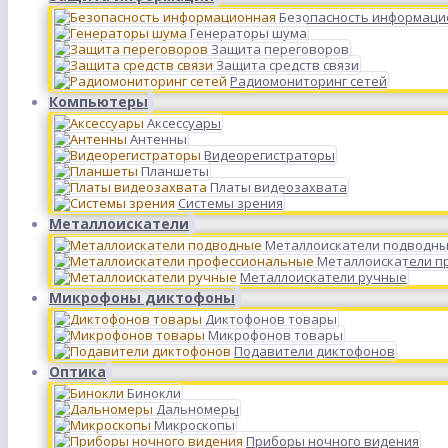
Безопасность информаци
Генераторы шума
Защита переговоров
Защита средств связи
Радиомониторинг сетей
Компьютеры
Аксессуары
Антенны
Видеорегистраторы
Планшеты
Платы видеозахвата
Системы зрения
Металлоискатели
Металлоискатели подводн
Металлоискатели п
Металлоискатели ручные
Микрофоны диктофоны
Диктофонов товары
Микрофонов товары
Подавители диктофонов
Оптика
Бинокли
Дальномеры
Микроскопы
Приборы ночного видения