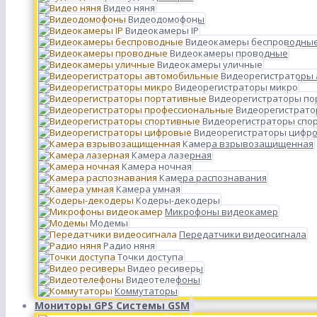
Видео няня
Видеодомофоны
Видеокамеры IP
Видеокамеры беспроводны
Видеокамеры проводные
Видеокамеры уличные
Видеорегистраторы
Видеорегистраторы микро
Видеорегистраторы п
Видеорегистрато
Видеорегистраторы спо
Видеорегистраторы цифр
Камера взрывозащищенная
Камера лазерная
Камера ночная
Камера распознавания
Камера умная
Кодеры-декодеры
Микрофоны видеокамер
Модемы
Передатчики видеосигнала
Радио няня
Точки доступа
Видео ресиверы
Видеотелефоны
Коммутаторы
Мониторы GPS Системы GSM