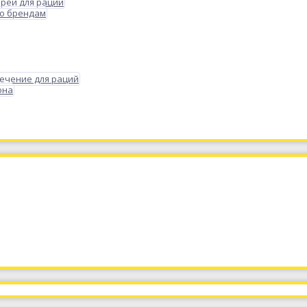
реи для раций
по брендам
ечение для раций
она