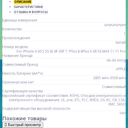
ОПИСАНИЕ
ХАРАКТЕРИСТИКИ
ОТЗЫВЫ И ВОПРОСЫ
Единица измерения
штука/штуки
Количество
1
Происхождение
Китай
Номер модели
For iPhone 6 6S 5 5S SE 6P 6SP 7 7Plus 8 8Plus X XR XS MAX 11 11 Pro
Название бренда
da da xiong
Совместимый бренд
APPLE
Емкость батареи (мА*ч)
2801 мАч-3500 мАч
Оригинал или нет
Совместимый
Сертификация качества
Европейский сертификат соответствия, ROHS, Отходов электрического и
электронного оборудования, UL, pse, ETL, FCC, MSDS, GS, KC, CB, CSA,
EMC, SASO
Содержит вещества высокой опасности
Нет
Похожие товары
Быстрый просмотр