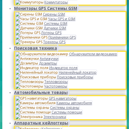
Коммутаторы
Мониторы GPS Системы GSM
Сирены GSM
Часы GPS и GSM
Системы GSM
Датчики GSM
Логеры GPS
Приёмники GPS
Трекеры GPS
Поисковая техника
Обнаружители видеокамер
Антижучки
Дозимтры
Индикатор поля
Ниленейный локатор
Поисковые приборы
Тепловизоры
Частотомеры
Автомобильные товары
GPS навигаторы
Камеры автомобиля
Системы охраны
Системы помощи
Электроника
Аппаратные кейлоггеры
Кейлоггеры