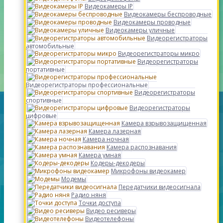
Видеокамеры IP
Видеокамеры беспроводные
Видеокамеры проводные
Видеокамеры уличные
Видеорегистраторы
автомобильные
Видеорегистраторы микро
Видеорегистраторы
портативные
Видеорегистраторы профессиональные
Видеорегистраторы
спортивные
Видеорегистраторы
цифровые
Камера взрывозащищенная
Камера лазерная
Камера ночная
Камера распознавания
Камера умная
Кодеры-декодеры
Микрофоны видеокамер
Модемы
Передатчики видеосигнала
Радио няня
Точки доступа
Видео ресиверы
Видеотелефоны