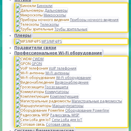
Бинокли
Дальномеры
Микроскопы
Приборы ночного видения
Телескопы
Трубы зрительные
Плееры
MP3/MP4/PS
Подавители связи
Профессиональное Wi-Fi оборудование
CWDM
GPON
VoIP телефония
Wi-Fi антенны
Wi-Fi оборудование
Видеонаблюдение
Грозозащита
Коммутаторы
Комплектующие
Магистральные радиомосты
Маршрутизаторы
Оборудование Powerline
Радиосвязь WISP
Сети LoRa для IoT
Сотовая связь
Системы биометрические