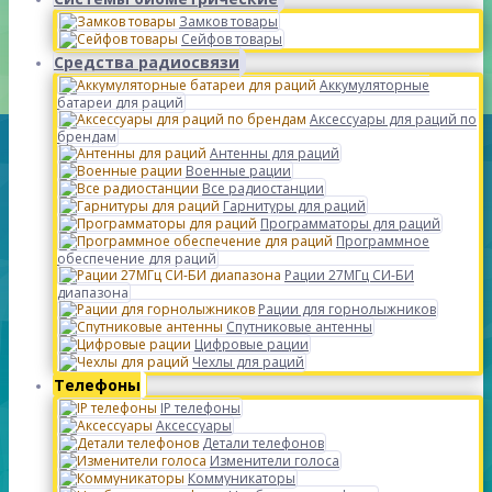
Замков товары
Сейфов товары
Средства радиосвязи
Аккумуляторные
батареи для раций
Аксессуары для раций по
брендам
Антенны для раций
Военные рации
Все радиостанции
Гарнитуры для раций
Программаторы для раций
Программное
обеспечение для раций
Рации 27МГц СИ-БИ
диапазона
Рации для горнолыжников
Спутниковые антенны
Цифровые рации
Чехлы для раций
Телефоны
IP телефоны
Аксессуары
Детали телефонов
Изменители голоса
Коммуникаторы