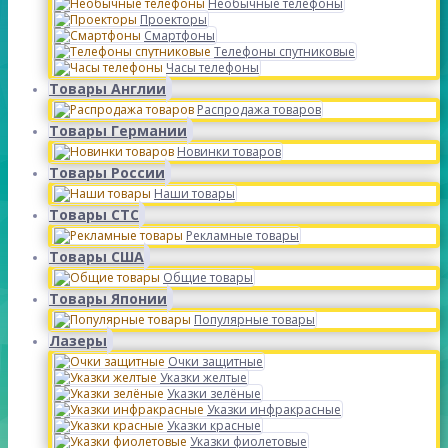
Необычные телефоны
Проекторы
Смартфоны
Телефоны спутниковые
Часы телефоны
Товары Англии
Распродажа товаров
Товары Германии
Новинки товаров
Товары России
Наши товары
Товары СТС
Рекламные товары
Товары США
Общие товары
Товары Японии
Популярные товары
Лазеры
Очки защитные
Указки желтые
Указки зелёные
Указки инфракрасные
Указки красные
Указки фиолетовые