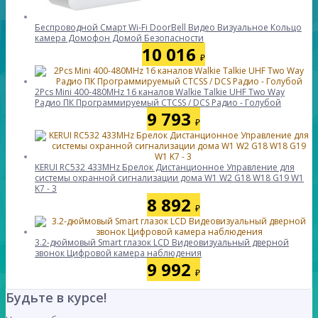
Беспроводной Смарт Wi-Fi DoorBell Видео Визуальное Кольцо
камера Домофон Домой Безопасности
10 016
₽
2Pcs Mini 400-480MHz 16 каналов Walkie Talkie UHF Two Way
Радио ПК Программируемый CTCSS / DCS Радио - Голубой
9 793
₽
KERUI RC532 433MHz Брелок Дистанционное Управление для
системы охранной сигнализации дома W1 W2 G18 W18 G19 W1
K7 - 3
8 892
₽
3.2-дюймовый Smart глазок LCD Видеовизуальный дверной
звонок Цифровой камера наблюдения
9 992
₽
Будьте в курсе!