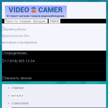
Время работы:
Круглосуточно без
выходных и праздников
Определение...
+7 (918) 905-13-34
Заказать звонок
ГЛАВНАЯ
КАТАЛОГ
О МАГАЗИНЕ