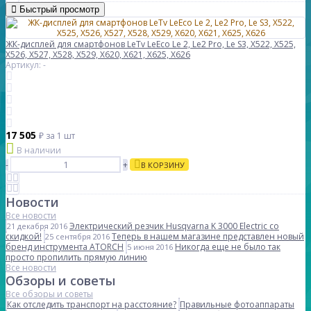
Быстрый просмотр
ЖК-дисплей для смартфонов LeTv LeEco Le 2, Le2 Pro, Le S3, X522, X525,
X526, X527, X528, X529, X620, X621, X625, X626
Артикул: -
17 505
₽
за 1 шт
В наличии
-
+
В КОРЗИНУ
Новости
Все новости
Электрический резчик Husqvarna K 3000 Electric со
21 декабря 2016
скидкой!
Теперь в нашем магазине представлен новый
25 сентября 2016
бренд инструмента ATORCH
Никогда еще не было так
5 июня 2016
просто пропилить прямую линию
Все новости
Обзоры и советы
Все обзоры и советы
Как отследить транспорт на расстояние?
Правильные фотоаппараты