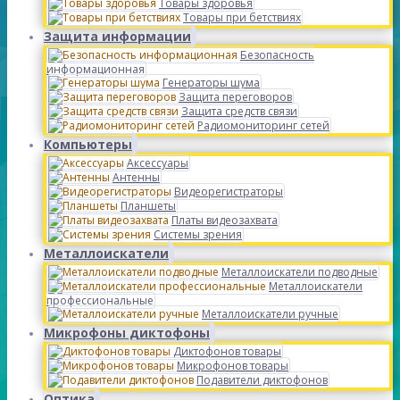
Товары здоровья
Товары при бетствиях
Защита информации
Безопасность
информационная
Генераторы шума
Защита переговоров
Защита средств связи
Радиомониторинг сетей
Компьютеры
Аксессуары
Антенны
Видеорегистраторы
Планшеты
Платы видеозахвата
Системы зрения
Металлоискатели
Металлоискатели подводные
Металлоискатели
профессиональные
Металлоискатели ручные
Микрофоны диктофоны
Диктофонов товары
Микрофонов товары
Подавители диктофонов
Оптика