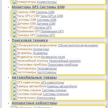
Коммутаторы
Мониторы GPS Системы GSM
Сирены GSM
Часы GPS и GSM
Системы GSM
Датчики GSM
Логеры GPS
Приёмники GPS
Трекеры GPS
Поисковая техника
Обнаружители видеокамер
Антижучки
Дозимтры
Индикатор поля
Ниленейный локатор
Поисковые приборы
Тепловизоры
Частотомеры
Автомобильные товары
GPS навигаторы
Камеры автомобиля
Системы охраны
Системы помощи
Электроника
Аппаратные кейлоггеры
Кейлоггеры