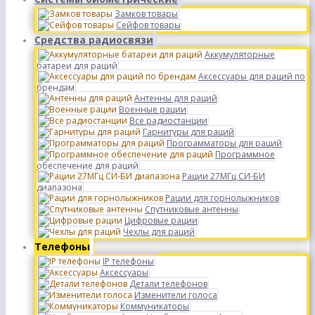
Замков товары
Сейфов товары
Средства радиосвязи
Аккумуляторные
батареи для раций
Аксессуары для раций по
брендам
Антенны для раций
Военные рации
Все радиостанции
Гарнитуры для раций
Программаторы для раций
Программное
обеспечение для раций
Рации 27МГц СИ-БИ
диапазона
Рации для горнолыжников
Спутниковые антенны
Цифровые рации
Чехлы для раций
Телефоны
IP телефоны
Аксессуары
Детали телефонов
Изменители голоса
Коммуникаторы