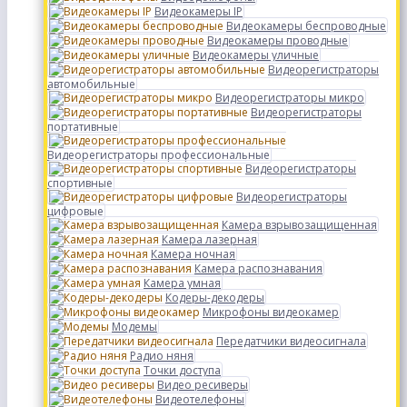
Видеокамеры IP
Видеокамеры беспроводные
Видеокамеры проводные
Видеокамеры уличные
Видеорегистраторы
автомобильные
Видеорегистраторы микро
Видеорегистраторы
портативные
Видеорегистраторы профессиональные
Видеорегистраторы
спортивные
Видеорегистраторы
цифровые
Камера взрывозащищенная
Камера лазерная
Камера ночная
Камера распознавания
Камера умная
Кодеры-декодеры
Микрофоны видеокамер
Модемы
Передатчики видеосигнала
Радио няня
Точки доступа
Видео ресиверы
Видеотелефоны