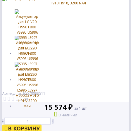
Артикул: art65578899511
(0)
15 574 ₽
за 1 шт
В наличии
-
+
В КОРЗИНУ