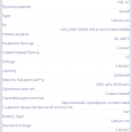
PSE, KC
Происхождение
Китай
Type
Lithium ion
Fit
V20 LS997 VS995 H918 H910 H990 H990N
Номер модели
BL-44E1F
Название бренда
Ciszean
Совместимый бренд
LG
Voltage
3.85VDC
capacity
3200mAh
Емкость батареи (мА*ч)
2801 мАч-3500 мАч
Оригинал или нет
Совместимый
Сертификация качества
Европейский сертификат соответствия
Содержит вещества высокой опасности
Нет
Battery Type
Lithium ion
Standard Voltage
3.85VDC