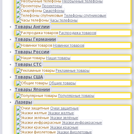
Необычные телефоны
Проекторы
Смартфоны
Телефоны спутниковые
Часы телефоны
Товары Англии
Распродажа товаров
Товары Германии
Новинки товаров
Товары России
Наши товары
Товары СТС
Рекламные товары
Товары США
Общие товары
Товары Японии
Популярные товары
Лазеры
Очки защитные
Указки желтые
Указки зелёные
Указки инфракрасные
Указки красные
Указки фиолетовые