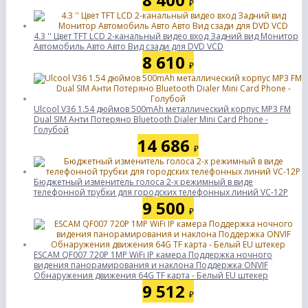
₽
4.3 '' Цвет TFT LCD 2-канальный видео вход Задний вид Монитор
Автомобиль Авто Авто Вид сзади для DVD VCD
8 610
₽
Ulcool V36 1.54 дюймов 500mAh металлический корпус MP3 FM
Dual SIM Анти Потеряно Bluetooth Dialer Mini Card Phone -
Голубой
14 686
₽
Бюджетный изменитель голоса 2-х режимный в виде
телефонной трубки для городских телефонных линий VC-12P
9 500
₽
ESCAM QF007 720P 1MP WiFi IP камера Поддержка ночного
видения панорамирования и наклона Поддержка ONVIF
Обнаружения движения 64G TF карта - Белый EU штекер
9 512
₽