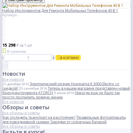
Набор Инструментов Для Ремонта Мобильных Телефонов 40 В 1
Артикул: -
15 298
₽
за 1 шт
В наличии
-
+
В КОРЗИНУ
Новости
Все новости
Электрический резчик Husqvarna K 3000 Electric со
21 декабря 2016
скидкой!
Теперь в нашем магазине представлен новый
25 сентября 2016
бренд инструмента ATORCH
Никогда еще не было так
5 июня 2016
просто пропилить прямую линию
Все новости
Обзоры и советы
Все обзоры и советы
Как отследить транспорт на расстояние?
Правильные фотоаппараты
для повседневной съемки
Зарядки от солнечных батарей
Все обзоры и советы
Будьте в курсе!