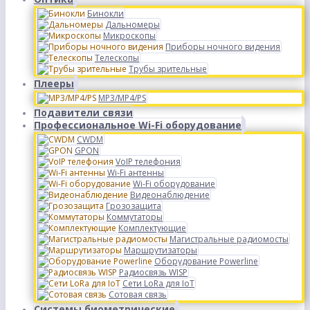
Бинокли
Дальномеры
Микроскопы
Приборы ночного видения
Телескопы
Трубы зрительные
Плееры
MP3/MP4/PS
Подавители связи
Профессиональное Wi-Fi оборудование
CWDM
GPON
VoIP телефония
Wi-Fi антенны
Wi-Fi оборудование
Видеонаблюдение
Грозозащита
Коммутаторы
Комплектующие
Магистральные радиомосты
Маршрутизаторы
Оборудование Powerline
Радиосвязь WISP
Сети LoRa для IoT
Сотовая связь
Системы биометрические