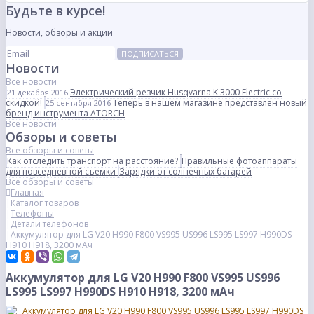
Будьте в курсе!
Новости, обзоры и акции
ПОДПИСАТЬСЯ
Новости
Все новости
Электрический резчик Husqvarna K 3000 Electric со
21 декабря 2016
скидкой!
Теперь в нашем магазине представлен новый
25 сентября 2016
бренд инструмента ATORCH
Все новости
Обзоры и советы
Все обзоры и советы
Как отследить транспорт на расстояние?
Правильные фотоаппараты
для повседневной съемки
Зарядки от солнечных батарей
Все обзоры и советы
Главная
Каталог товаров
Телефоны
Детали телефонов
Аккумулятор для LG V20 H990 F800 VS995 US996 LS995 LS997 H990DS
H910 H918, 3200 мАч
Аккумулятор для LG V20 H990 F800 VS995 US996
LS995 LS997 H990DS H910 H918, 3200 мАч