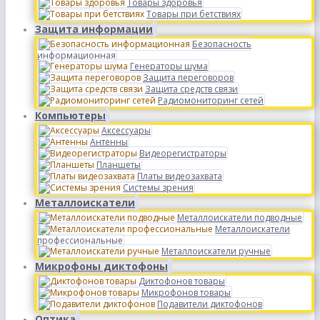
Товары здоровья
Товары при бетствиях
Защита информации
Безопасность
информационная
Генераторы шума
Защита переговоров
Защита средств связи
Радиомониторинг сетей
Компьютеры
Аксессуары
Антенны
Видеорегистраторы
Планшеты
Платы видеозахвата
Системы зрения
Металлоискатели
Металлоискатели подводные
Металлоискатели
профессиональные
Металлоискатели ручные
Микрофоны диктофоны
Диктофонов товары
Микрофонов товары
Подавители диктофонов
Оптика