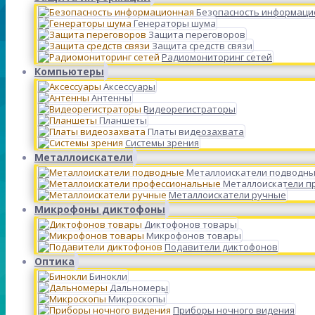
Безопасность информаци
Генераторы шума
Защита переговоров
Защита средств связи
Радиомониторинг сетей
Компьютеры
Аксессуары
Антенны
Видеорегистраторы
Планшеты
Платы видеозахвата
Системы зрения
Металлоискатели
Металлоискатели подводн
Металлоискатели п
Металлоискатели ручные
Микрофоны диктофоны
Диктофонов товары
Микрофонов товары
Подавители диктофонов
Оптика
Бинокли
Дальномеры
Микроскопы
Приборы ночного видения