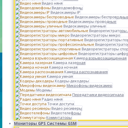
Видео няня
Видеодомофоны
Видеокамеры IP
Видеокамеры беспроводны
Видеокамеры проводные
Видеокамеры уличные
Видеорегистраторы
Видеорегистраторы микро
Видеорегистраторы п
Видеорегистрато
Видеорегистраторы спо
Видеорегистраторы цифр
Камера взрывозащищенная
Камера лазерная
Камера ночная
Камера распознавания
Камера умная
Кодеры-декодеры
Микрофоны видеокамер
Модемы
Передатчики видеосигнала
Радио няня
Точки доступа
Видео ресиверы
Видеотелефоны
Коммутаторы
Мониторы GPS Системы GSM