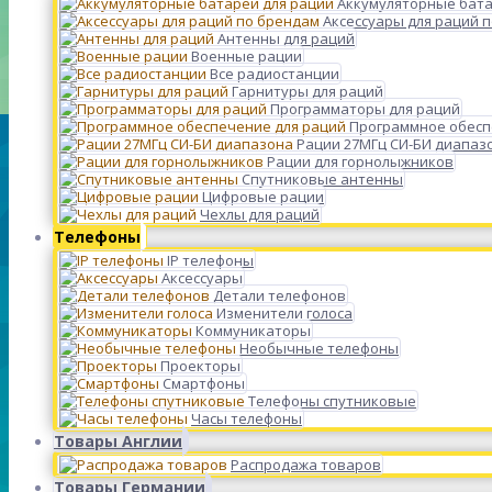
Аккумуляторные бата
Аксессуары для раций 
Антенны для раций
Военные рации
Все радиостанции
Гарнитуры для раций
Программаторы для раций
Программное обесп
Рации 27МГц СИ-БИ диапаз
Рации для горнолыжников
Спутниковые антенны
Цифровые рации
Чехлы для раций
Телефоны
IP телефоны
Аксессуары
Детали телефонов
Изменители голоса
Коммуникаторы
Необычные телефоны
Проекторы
Смартфоны
Телефоны спутниковые
Часы телефоны
Товары Англии
Распродажа товаров
Товары Германии