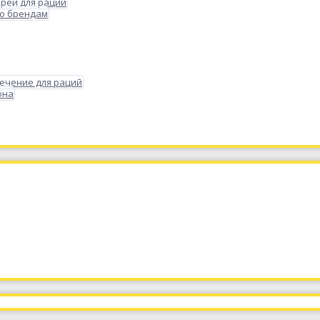
реи для раций
по брендам
ечение для раций
она