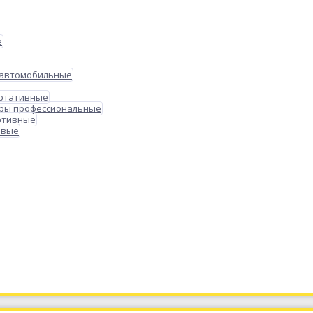
е
 автомобильные
ортативные
ры профессиональные
ртивные
овые