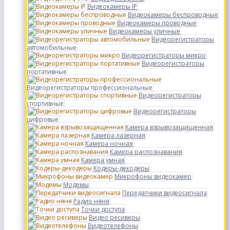
Видеокамеры IP
Видеокамеры беспроводные
Видеокамеры проводные
Видеокамеры уличные
Видеорегистраторы
автомобильные
Видеорегистраторы микро
Видеорегистраторы
портативные
Видеорегистраторы профессиональные
Видеорегистраторы
спортивные
Видеорегистраторы
цифровые
Камера взрывозащищенная
Камера лазерная
Камера ночная
Камера распознавания
Камера умная
Кодеры-декодеры
Микрофоны видеокамер
Модемы
Передатчики видеосигнала
Радио няня
Точки доступа
Видео ресиверы
Видеотелефоны