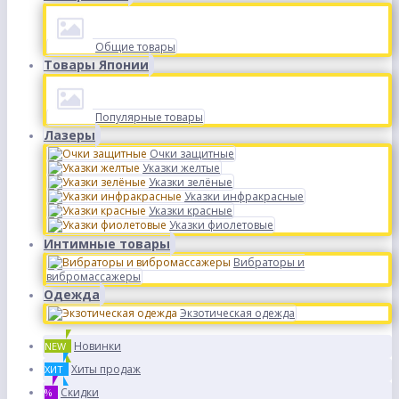
Общие товары
Товары Японии
Популярные товары
Лазеры
Очки защитные
Указки желтые
Указки зелёные
Указки инфракрасные
Указки красные
Указки фиолетовые
Интимные товары
Вибраторы и
вибромассажеры
Одежда
Экзотическая одежда
Новинки
NEW
Хиты продаж
ХИТ
Скидки
%