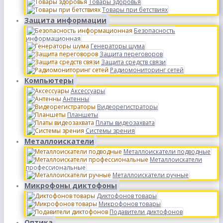
Товары здоровья
Товары при бетствиях
Защита информации
Безопасность
информационная
Генераторы шума
Защита переговоров
Защита средств связи
Радиомониторинг сетей
Компьютеры
Аксессуары
Антенны
Видеорегистраторы
Планшеты
Платы видеозахвата
Системы зрения
Металлоискатели
Металлоискатели подводные
Металлоискатели
профессиональные
Металлоискатели ручные
Микрофоны диктофоны
Диктофонов товары
Микрофонов товары
Подавители диктофонов
Оптика