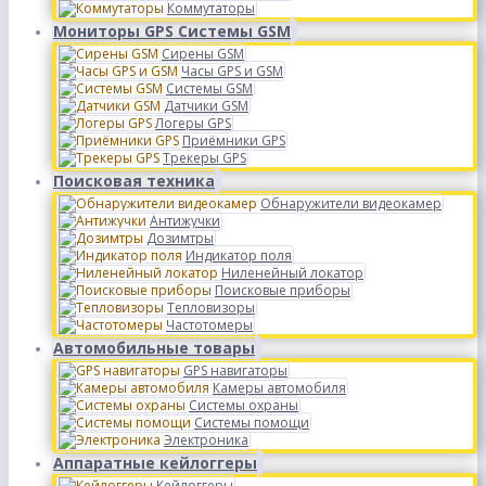
Коммутаторы
Мониторы GPS Системы GSM
Сирены GSM
Часы GPS и GSM
Системы GSM
Датчики GSM
Логеры GPS
Приёмники GPS
Трекеры GPS
Поисковая техника
Обнаружители видеокамер
Антижучки
Дозимтры
Индикатор поля
Ниленейный локатор
Поисковые приборы
Тепловизоры
Частотомеры
Автомобильные товары
GPS навигаторы
Камеры автомобиля
Системы охраны
Системы помощи
Электроника
Аппаратные кейлоггеры
Кейлоггеры