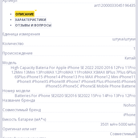
Артикул
art12000033045196435
ОПИСАНИЕ
ХАРАКТЕРИСТИКИ
ОТЗЫВЫ И ВОПРОСЫ
Единица измерения
штука/штуки
Количество
1
Происхождение
Китай
Модель
High Capacity Bateria For Apple iPhone SE 2022 2020 2016 12Pro 11Pro
12Mini 13Mini 13ProMAX 12ProMAX 11ProMAX XSMAX 8Plus 7Plus 6Plus
6SPlus iPhone15 iPhone14 iPhone13 Pro MAX iPhone12 Mini iPhone11
iPhoneX iPhoneXS iPhoneXR iPhone7 iPhone8 Plus iPhone6S iPhone6
iPhone5S iPhone5C iPhoneSE Mobile Phone Batterie
Номер модели
Batteries For iPhone SE2020 SE2016 SE2022 15Pro 14Pro 13Pro 12Pro
Название бренда
Nohon
Совместимый бренд
iPhone
Емкость батареи (мА*ч)
3501 мАч-5000 мАч
Оригинал или нет
Совместимый