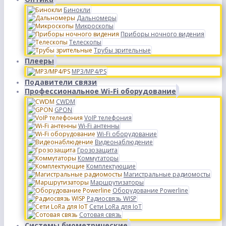
Бинокли
Дальномеры
Микроскопы
Приборы ночного видения
Телескопы
Трубы зрительные
Плееры
MP3/MP4/PS
Подавители связи
Профессиональное Wi-Fi оборудование
CWDM
GPON
VoIP телефония
Wi-Fi антенны
Wi-Fi оборудование
Видеонаблюдение
Грозозащита
Коммутаторы
Комплектующие
Магистральные радиомосты
Маршрутизаторы
Оборудование Powerline
Радиосвязь WISP
Сети LoRa для IoT
Сотовая связь
Системы биометрические