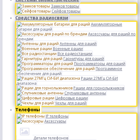
Замков товары
Сейфов товары
Средства радиосвязи
Аккумуляторные
батареи для раций
Аксессуары для раций по
брендам
Антенны для раций
Военные рации
Все радиостанции
Гарнитуры для раций
Программаторы для раций
Программное
обеспечение для раций
Рации 27МГц СИ-БИ
диапазона
Рации для горнолыжников
Спутниковые антенны
Цифровые рации
Чехлы для раций
Телефоны
IP телефоны
Аксессуары
Детали телефонов