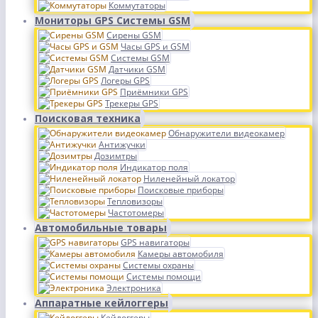
Коммутаторы
Мониторы GPS Системы GSM
Сирены GSM
Часы GPS и GSM
Системы GSM
Датчики GSM
Логеры GPS
Приёмники GPS
Трекеры GPS
Поисковая техника
Обнаружители видеокамер
Антижучки
Дозимтры
Индикатор поля
Ниленейный локатор
Поисковые приборы
Тепловизоры
Частотомеры
Автомобильные товары
GPS навигаторы
Камеры автомобиля
Системы охраны
Системы помощи
Электроника
Аппаратные кейлоггеры
Кейлоггеры