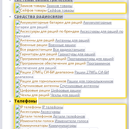
Замков товары
Сейфов товары
Средства радиосвязи
Аккумуляторные
батареи для раций
Аксессуары для раций по
брендам
Антенны для раций
Военные рации
Все радиостанции
Гарнитуры для раций
Программаторы для раций
Программное
обеспечение для раций
Рации 27МГц СИ-БИ
диапазона
Рации для горнолыжников
Спутниковые антенны
Цифровые рации
Чехлы для раций
Телефоны
IP телефоны
Аксессуары
Детали телефонов
Изменители голоса
Коммуникаторы