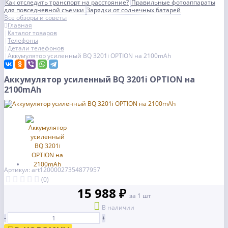
Как отследить транспорт на расстояние?
Правильные фотоаппараты
для повседневной съемки
Зарядки от солнечных батарей
Все обзоры и советы
Главная
Каталог товаров
Телефоны
Детали телефонов
Аккумулятор усиленный BQ 3201i OPTION на 2100mAh
Аккумулятор усиленный BQ 3201i OPTION на
2100mAh
Артикул: art12000027354877957
(0)
15 988 ₽
за 1 шт
В наличии
-
+