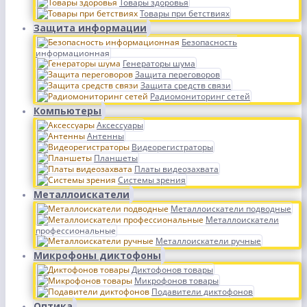
Товары здоровья
Товары при бетствиях
Защита информации
Безопасность
информационная
Генераторы шума
Защита переговоров
Защита средств связи
Радиомониторинг сетей
Компьютеры
Аксессуары
Антенны
Видеорегистраторы
Планшеты
Платы видеозахвата
Системы зрения
Металлоискатели
Металлоискатели подводные
Металлоискатели
профессиональные
Металлоискатели ручные
Микрофоны диктофоны
Диктофонов товары
Микрофонов товары
Подавители диктофонов
Оптика