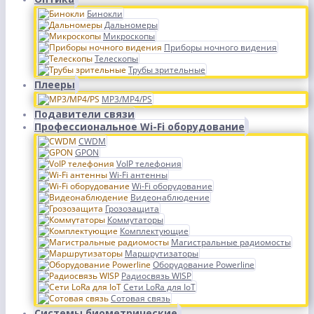
Бинокли
Дальномеры
Микроскопы
Приборы ночного видения
Телескопы
Трубы зрительные
Плееры
MP3/MP4/PS
Подавители связи
Профессиональное Wi-Fi оборудование
CWDM
GPON
VoIP телефония
Wi-Fi антенны
Wi-Fi оборудование
Видеонаблюдение
Грозозащита
Коммутаторы
Комплектующие
Магистральные радиомосты
Маршрутизаторы
Оборудование Powerline
Радиосвязь WISP
Сети LoRa для IoT
Сотовая связь
Системы биометрические