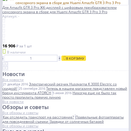
Для Amazfit GTR 3 Pro ЖК-дисплей с цифровым преобразователем
сенсорного экрана в сборе для Huami Amazfit GTR 3 Pro 3 Pro
Артикул: -
16 906
₽
за 1 шт
В наличии
-
+
В КОРЗИНУ
Новости
Все новости
Электрический резчик Husqvarna K 3000 Electric со
21 декабря 2016
скидкой!
Теперь в нашем магазине представлен новый
25 сентября 2016
бренд инструмента ATORCH
Никогда еще не было так
5 июня 2016
просто пропилить прямую линию
Все новости
Обзоры и советы
Все обзоры и советы
Как отследить транспорт на расстояние?
Правильные фотоаппараты
для повседневной съемки
Зарядки от солнечных батарей
Все обзоры и советы