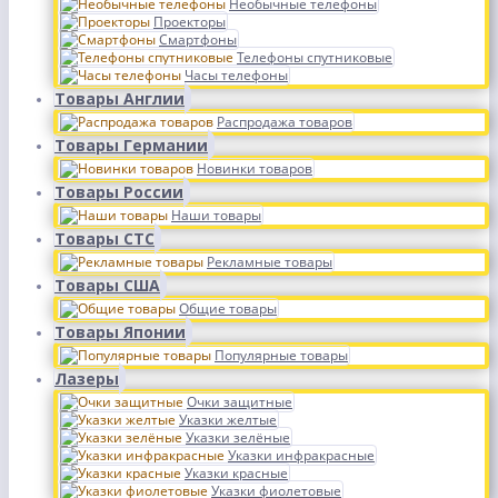
Необычные телефоны
Проекторы
Смартфоны
Телефоны спутниковые
Часы телефоны
Товары Англии
Распродажа товаров
Товары Германии
Новинки товаров
Товары России
Наши товары
Товары СТС
Рекламные товары
Товары США
Общие товары
Товары Японии
Популярные товары
Лазеры
Очки защитные
Указки желтые
Указки зелёные
Указки инфракрасные
Указки красные
Указки фиолетовые