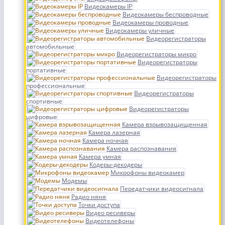
Видеокамеры IP
Видеокамеры беспроводные
Видеокамеры проводные
Видеокамеры уличные
Видеорегистраторы
автомобильные
Видеорегистраторы микро
Видеорегистраторы
портативные
Видеорегистраторы
профессиональные
Видеорегистраторы
спортивные
Видеорегистраторы
цифровые
Камера взрывозащищенная
Камера лазерная
Камера ночная
Камера распознавания
Камера умная
Кодеры-декодеры
Микрофоны видеокамер
Модемы
Передатчики видеосигнала
Радио няня
Точки доступа
Видео ресиверы
Видеотелефоны