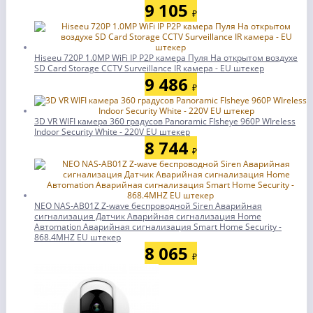
9 105
₽
Hiseeu 720P 1.0MP WiFi IP P2P камера Пуля На открытом воздухе
SD Card Storage CCTV Surveillance IR камера - EU штекер
9 486
₽
3D VR WIFI камера 360 градусов Panoramic FIsheye 960P WIreless
Indoor Security White - 220V EU штекер
8 744
₽
NEO NAS-AB01Z Z-wave беспроводной Siren Аварийная
сигнализация Датчик Аварийная сигнализация Home
Автоmation Аварийная сигнализация Smart Home Security -
868.4MHZ EU штекер
8 065
₽