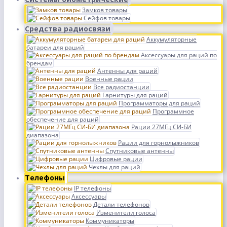
Замков товары
Сейфов товары
Средства радиосвязи
Аккумуляторные
батареи для раций
Аксессуары для раций по
брендам
Антенны для раций
Военные рации
Все радиостанции
Гарнитуры для раций
Программаторы для раций
Программное
обеспечение для раций
Рации 27МГц СИ-БИ
диапазона
Рации для горнолыжников
Спутниковые антенны
Цифровые рации
Чехлы для раций
Телефоны
IP телефоны
Аксессуары
Детали телефонов
Изменители голоса
Коммуникаторы