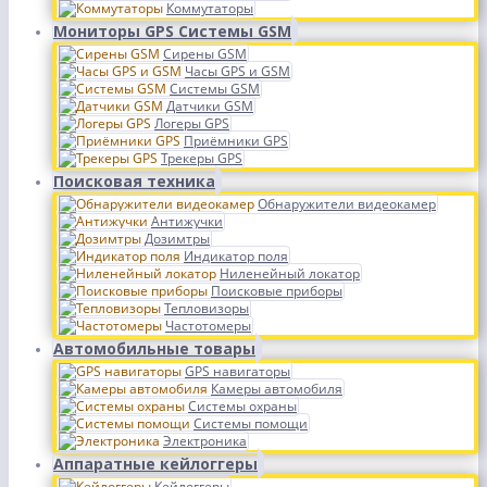
Коммутаторы
Мониторы GPS Системы GSM
Сирены GSM
Часы GPS и GSM
Системы GSM
Датчики GSM
Логеры GPS
Приёмники GPS
Трекеры GPS
Поисковая техника
Обнаружители видеокамер
Антижучки
Дозимтры
Индикатор поля
Ниленейный локатор
Поисковые приборы
Тепловизоры
Частотомеры
Автомобильные товары
GPS навигаторы
Камеры автомобиля
Системы охраны
Системы помощи
Электроника
Аппаратные кейлоггеры
Кейлоггеры