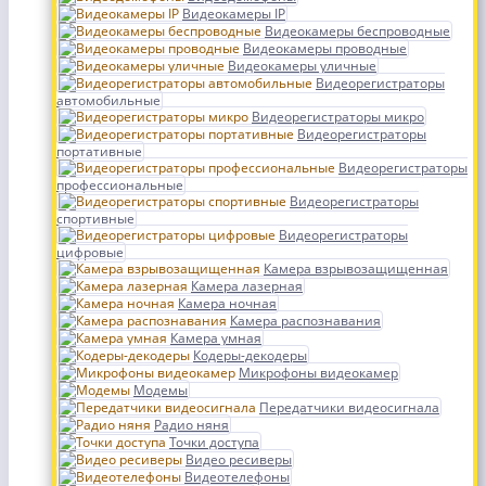
Видеокамеры IP
Видеокамеры беспроводные
Видеокамеры проводные
Видеокамеры уличные
Видеорегистраторы
автомобильные
Видеорегистраторы микро
Видеорегистраторы
портативные
Видеорегистраторы
профессиональные
Видеорегистраторы
спортивные
Видеорегистраторы
цифровые
Камера взрывозащищенная
Камера лазерная
Камера ночная
Камера распознавания
Камера умная
Кодеры-декодеры
Микрофоны видеокамер
Модемы
Передатчики видеосигнала
Радио няня
Точки доступа
Видео ресиверы
Видеотелефоны