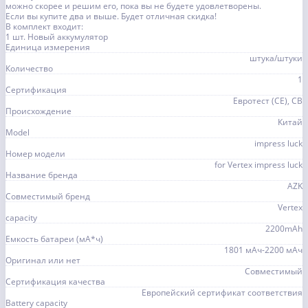
можно скорее и решим его, пока вы не будете удовлетворены.
Если вы купите два и выше. Будет отличная скидка!
В комплект входит:
1 шт. Новый аккумулятор
Единица измерения
штука/штуки
Количество
1
Сертификация
Евротест (СЕ), CB
Происхождение
Китай
Model
impress luck
Номер модели
for Vertex impress luck
Название бренда
AZK
Совместимый бренд
Vertex
capacity
2200mAh
Емкость батареи (мА*ч)
1801 мАч-2200 мАч
Оригинал или нет
Совместимый
Сертификация качества
Европейский сертификат соответствия
Battery capacity