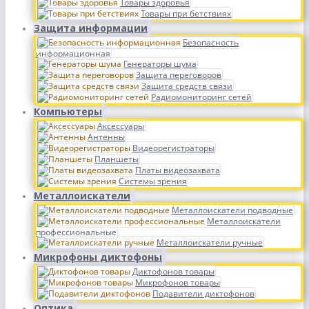
Товары здоровья
Товары при бетствиях
Защита информации
Безопасность
информационная
Генераторы шума
Защита переговоров
Защита средств связи
Радиомониторинг сетей
Компьютеры
Аксессуары
Антенны
Видеорегистраторы
Планшеты
Платы видеозахвата
Системы зрения
Металлоискатели
Металлоискатели подводные
Металлоискатели
профессиональные
Металлоискатели ручные
Микрофоны диктофоны
Диктофонов товары
Микрофонов товары
Подавители диктофонов
Оптика