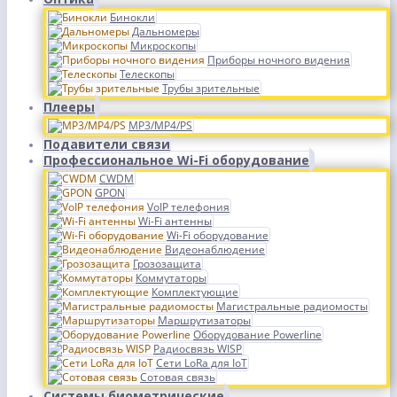
Бинокли
Дальномеры
Микроскопы
Приборы ночного видения
Телескопы
Трубы зрительные
Плееры
MP3/MP4/PS
Подавители связи
Профессиональное Wi-Fi оборудование
CWDM
GPON
VoIP телефония
Wi-Fi антенны
Wi-Fi оборудование
Видеонаблюдение
Грозозащита
Коммутаторы
Комплектующие
Магистральные радиомосты
Маршрутизаторы
Оборудование Powerline
Радиосвязь WISP
Сети LoRa для IoT
Сотовая связь
Системы биометрические