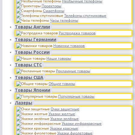
Необычные телефоны
Проекторы
Смартфоны
Телефоны спутниковые
Часы телефоны
Товары Англии
Распродажа товаров
Товары Германии
Новинки товаров
Товары России
Наши товары
Товары СТС
Рекламные товары
Товары США
Общие товары
Товары Японии
Популярные товары
Лазеры
Очки защитные
Указки желтые
Указки зелёные
Указки инфракрасные
Указки красные
Указки фиолетовые