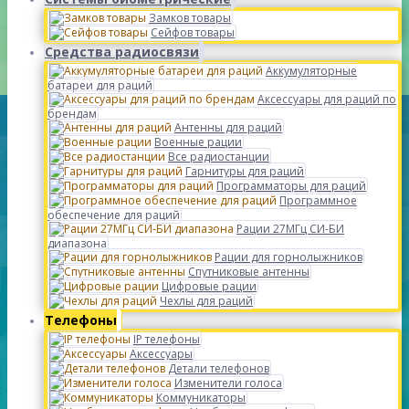
Замков товары
Сейфов товары
Средства радиосвязи
Аккумуляторные
батареи для раций
Аксессуары для раций по
брендам
Антенны для раций
Военные рации
Все радиостанции
Гарнитуры для раций
Программаторы для раций
Программное
обеспечение для раций
Рации 27МГц СИ-БИ
диапазона
Рации для горнолыжников
Спутниковые антенны
Цифровые рации
Чехлы для раций
Телефоны
IP телефоны
Аксессуары
Детали телефонов
Изменители голоса
Коммуникаторы