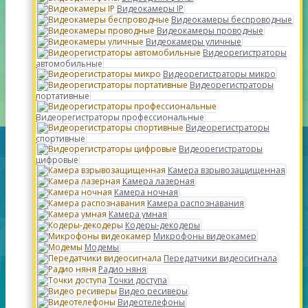
Видеокамеры IP
Видеокамеры беспроводные
Видеокамеры проводные
Видеокамеры уличные
Видеорегистраторы
автомобильные
Видеорегистраторы микро
Видеорегистраторы
портативные
Видеорегистраторы профессиональные
Видеорегистраторы
спортивные
Видеорегистраторы
цифровые
Камера взрывозащищенная
Камера лазерная
Камера ночная
Камера распознавания
Камера умная
Кодеры-декодеры
Микрофоны видеокамер
Модемы
Передатчики видеосигнала
Радио няня
Точки доступа
Видео ресиверы
Видеотелефоны