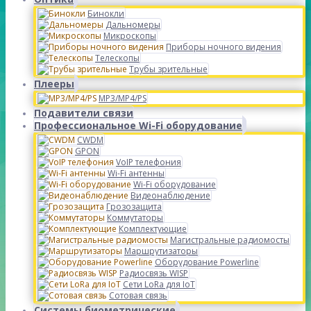
Бинокли
Дальномеры
Микроскопы
Приборы ночного видения
Телескопы
Трубы зрительные
Плееры
MP3/MP4/PS
Подавители связи
Профессиональное Wi-Fi оборудование
CWDM
GPON
VoIP телефония
Wi-Fi антенны
Wi-Fi оборудование
Видеонаблюдение
Грозозащита
Коммутаторы
Комплектующие
Магистральные радиомосты
Маршрутизаторы
Оборудование Powerline
Радиосвязь WISP
Сети LoRa для IoT
Сотовая связь
Системы биометрические