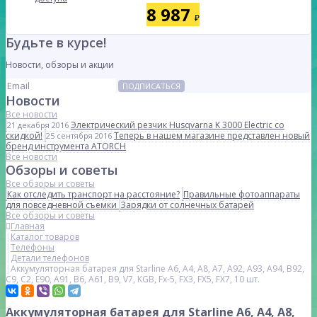
8 987
₽
Будьте в курсе!
Новости, обзоры и акции
ПОДПИСАТЬСЯ
Новости
Все новости
Электрический резчик Husqvarna K 3000 Electric со
21 декабря 2016
скидкой!
Теперь в нашем магазине представлен новый
25 сентября 2016
бренд инструмента ATORCH
Все новости
Обзоры и советы
Все обзоры и советы
Как отследить транспорт на расстояние?
Правильные фотоаппараты
для повседневной съемки
Зарядки от солнечных батарей
Все обзоры и советы
Главная
Каталог товаров
Телефоны
Детали телефонов
Аккумуляторная батарея для Starline A6, A4, A8, A7, A92, A93, A94, B92,
C9, C2, E90, A91, B6, A61, B9, V7, KGB, Fx-5, FX3, FX5, FX7, 10 шт.
Аккумуляторная батарея для Starline A6, A4, A8,