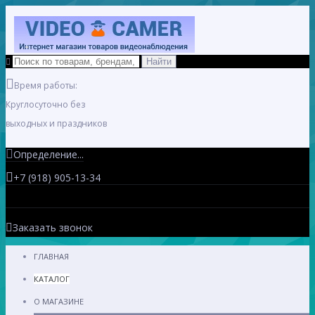
Время работы:
Круглосуточно без
выходных и праздников
Определение...
+7 (918) 905-13-34
Заказать звонок
ГЛАВНАЯ
КАТАЛОГ
О МАГАЗИНЕ