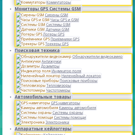
Коммутаторы
Мониторы GPS Системы GSM
Сирены GSM
Часы GPS и GSM
Системы GSM
Датчики GSM
Логеры GPS
Приёмники GPS
Трекеры GPS
Поисковая техника
Обнаружители видеокамер
Антижучки
Дозимтры
Индикатор поля
Ниленейный локатор
Поисковые приборы
Тепловизоры
Частотомеры
Автомобильные товары
GPS навигаторы
Камеры автомобиля
Системы охраны
Системы помощи
Электроника
Аппаратные кейлоггеры
Кейлоггеры