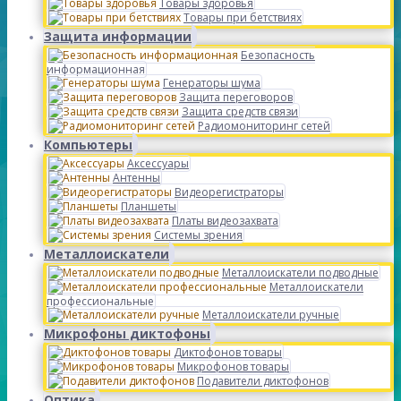
Товары здоровья
Товары при бетствиях
Защита информации
Безопасность
информационная
Генераторы шума
Защита переговоров
Защита средств связи
Радиомониторинг сетей
Компьютеры
Аксессуары
Антенны
Видеорегистраторы
Планшеты
Платы видеозахвата
Системы зрения
Металлоискатели
Металлоискатели подводные
Металлоискатели
профессиональные
Металлоискатели ручные
Микрофоны диктофоны
Диктофонов товары
Микрофонов товары
Подавители диктофонов
Оптика