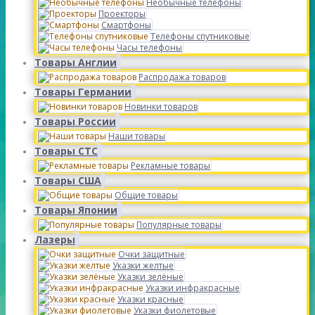
Необычные телефоны
Проекторы
Смартфоны
Телефоны спутниковые
Часы телефоны
Товары Англии
Распродажа товаров
Товары Германии
Новинки товаров
Товары России
Наши товары
Товары СТС
Рекламные товары
Товары США
Общие товары
Товары Японии
Популярные товары
Лазеры
Очки защитные
Указки желтые
Указки зелёные
Указки инфракрасные
Указки красные
Указки фиолетовые