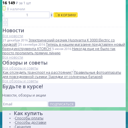
16 149
₽
за 1 шт
В наличии
-
+
В КОРЗИНУ
Новости
Все новости
Электрический резчик Husqvarna K 3000 Electric со
21 декабря 2016
скидкой!
Теперь в нашем магазине представлен новый
25 сентября 2016
бренд инструмента ATORCH
Никогда еще не было так
5 июня 2016
просто пропилить прямую линию
Все новости
Обзоры и советы
Все обзоры и советы
Как отследить транспорт на расстояние?
Правильные фотоаппараты
для повседневной съемки
Зарядки от солнечных батарей
Все обзоры и советы
Будьте в курсе!
Новости, обзоры и акции
ПОДПИСАТЬСЯ
Как купить
Способы оплаты
Способы доставки
Гарантия