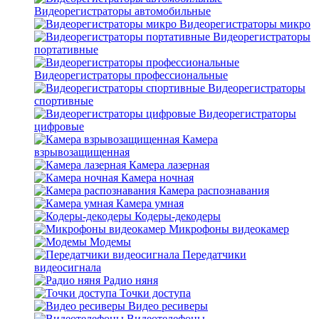
Видеорегистраторы автомобильные
Видеорегистраторы микро
Видеорегистраторы
портативные
Видеорегистраторы профессиональные
Видеорегистраторы
спортивные
Видеорегистраторы
цифровые
Камера
взрывозащищенная
Камера лазерная
Камера ночная
Камера распознавания
Камера умная
Кодеры-декодеры
Микрофоны видеокамер
Модемы
Передатчики
видеосигнала
Радио няня
Точки доступа
Видео ресиверы
Видеотелефоны