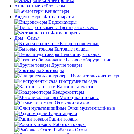
Электроника
Аппаратные кейлоггеры
Кейлоггеры
Видеокамеры Фотоаппараты
Видеокамеры
Трейл фотокамеры
Фотоаппараты
Дом - Семья
Батареи солнечные
Бытовые товары
Велосипеда товары
Газовое оборудование
Другие товары
Зоотовары
Измерители-контролеры
Инструменты сада
Картинг запчасти
Квадрокоптеры
Мотоцикла товары
Отмычки замков
Очки мультемидийные
Радио модели
Рации товары
Роботов товары
Рыбалка - Охота