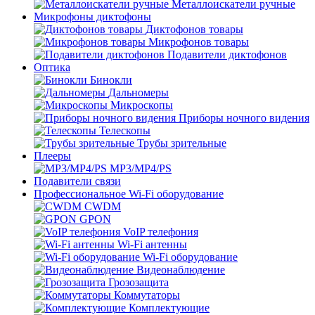
Металлоискатели ручные
Микрофоны диктофоны
Диктофонов товары
Микрофонов товары
Подавители диктофонов
Оптика
Бинокли
Дальномеры
Микроскопы
Приборы ночного видения
Телескопы
Трубы зрительные
Плееры
MP3/MP4/PS
Подавители связи
Профессиональное Wi-Fi оборудование
CWDM
GPON
VoIP телефония
Wi-Fi антенны
Wi-Fi оборудование
Видеонаблюдение
Грозозащита
Коммутаторы
Комплектующие