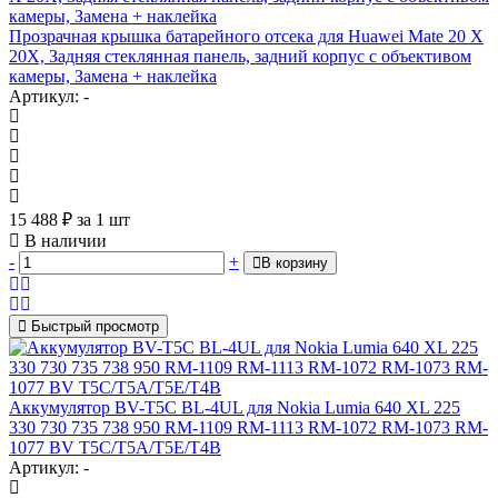
Прозрачная крышка батарейного отсека для Huawei Mate 20 X
20X, Задняя стеклянная панель, задний корпус с объективом
камеры, Замена + наклейка
Артикул: -
15 488
₽
за 1 шт
В наличии
-
+
В корзину
Быстрый просмотр
Аккумулятор BV-T5C BL-4UL для Nokia Lumia 640 XL 225
330 730 735 738 950 RM-1109 RM-1113 RM-1072 RM-1073 RM-
1077 BV T5C/T5A/T5E/T4B
Артикул: -