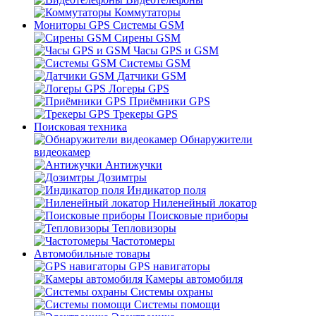
Коммутаторы
Мониторы GPS Системы GSM
Сирены GSM
Часы GPS и GSM
Системы GSM
Датчики GSM
Логеры GPS
Приёмники GPS
Трекеры GPS
Поисковая техника
Обнаружители
видеокамер
Антижучки
Дозимтры
Индикатор поля
Ниленейный локатор
Поисковые приборы
Тепловизоры
Частотомеры
Автомобильные товары
GPS навигаторы
Камеры автомобиля
Системы охраны
Системы помощи