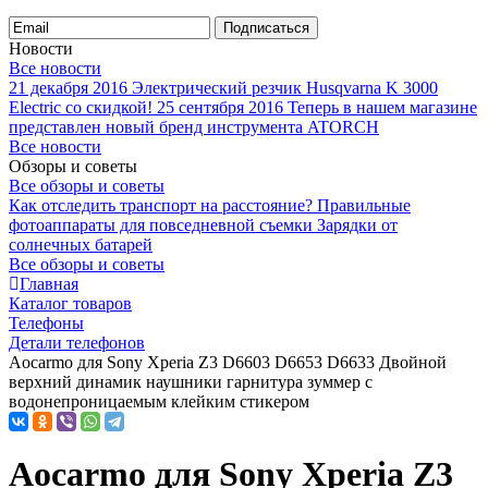
Подписаться
Новости
Все новости
21 декабря 2016
Электрический резчик Husqvarna K 3000
Electric со скидкой!
25 сентября 2016
Теперь в нашем магазине
представлен новый бренд инструмента ATORCH
Все новости
Обзоры и советы
Все обзоры и советы
Как отследить транспорт на расстояние?
Правильные
фотоаппараты для повседневной съемки
Зарядки от
солнечных батарей
Все обзоры и советы
Главная
Каталог товаров
Телефоны
Детали телефонов
Aocarmo для Sony Xperia Z3 D6603 D6653 D6633 Двойной
верхний динамик наушники гарнитура зуммер с
водонепроницаемым клейким стикером
Aocarmo для Sony Xperia Z3