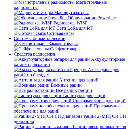
Магистральные
радиомосты
Маршрутизаторы
Оборудование Powerline
Радиосвязь WISP
Сети LoRa для IoT
Сотовая связь
Системы биометрические
Замков товары
Сейфов товары
Средства радиосвязи
Аккумуляторные
батареи для раций
Аксессуары для
раций по брендам
Антенны для раций
Военные рации
Все радиостанции
Гарнитуры для раций
Программаторы для раций
Программное
обеспечение для раций
Рации 27МГц СИ-БИ
диапазона
Рации для горнолыжников