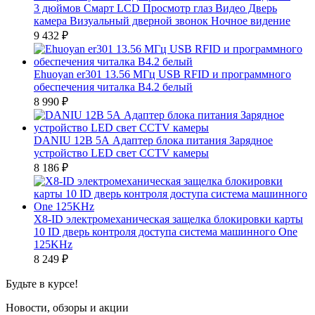
3 дюймов Смарт LCD Просмотр глаз Видео Дверь
камера Визуальный дверной звонок Ночное видение
9 432
₽
Ehuoyan er301 13.56 МГц USB RFID и программного
обеспечения читалка В4.2 белый
8 990
₽
DANIU 12В 5А Адаптер блока питания Зарядное
устройство LED свет CCTV камеры
8 186
₽
X8-ID электромеханическая защелка блокировки карты
10 ID дверь контроля доступа система машинного One
125KHz
8 249
₽
Будьте в курсе!
Новости, обзоры и акции