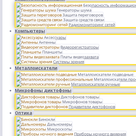
Безопасность информацио
Генераторы шума
Защита переговоров
Защита средств связи
Радиомониторинг сетей
Компьютеры
Аксессуары
Антенны
Видеорегистраторы
Планшеты
Платы видеозахвата
Системы зрения
Металлоискатели
Металлоискатели подводные
Металлоискатели пр
Металлоискатели ручные
Микрофоны диктофоны
Диктофонов товары
Микрофонов товары
Подавители диктофонов
Оптика
Бинокли
Дальномеры
Микроскопы
Приборы ночного видения