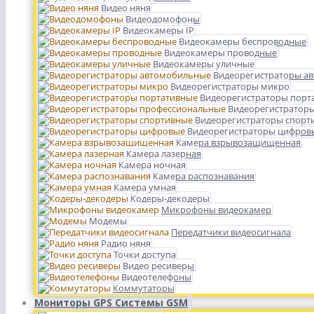
Видео няня
Видеодомофоны
Видеокамеры IP
Видеокамеры беспроводные
Видеокамеры проводные
Видеокамеры уличные
Видеорегистраторы а
Видеорегистраторы микро
Видеорегистраторы порт
Видеорегистратор
Видеорегистраторы спорт
Видеорегистраторы цифров
Камера взрывозащищенная
Камера лазерная
Камера ночная
Камера распознавания
Камера умная
Кодеры-декодеры
Микрофоны видеокамер
Модемы
Передатчики видеосигнала
Радио няня
Точки доступа
Видео ресиверы
Видеотелефоны
Коммутаторы
Мониторы GPS Системы GSM