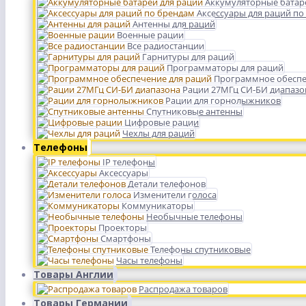
Аккумуляторные батар
Аксессуары для раций по
Антенны для раций
Военные рации
Все радиостанции
Гарнитуры для раций
Программаторы для раций
Программное обеспе
Рации 27МГц СИ-БИ диапазо
Рации для горнолыжников
Спутниковые антенны
Цифровые рации
Чехлы для раций
Телефоны
IP телефоны
Аксессуары
Детали телефонов
Изменители голоса
Коммуникаторы
Необычные телефоны
Проекторы
Смартфоны
Телефоны спутниковые
Часы телефоны
Товары Англии
Распродажа товаров
Товары Германии