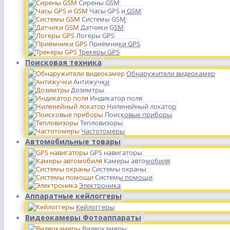
Сирены GSM
Часы GPS и GSM
Системы GSM
Датчики GSM
Логеры GPS
Приёмники GPS
Трекеры GPS
Поисковая техника
Обнаружители видеокамер
Антижучки
Дозимтры
Индикатор поля
Ниленейный локатор
Поисковые приборы
Тепловизоры
Частотомеры
Автомобильные товары
GPS навигаторы
Камеры автомобиля
Системы охраны
Системы помощи
Электроника
Аппаратные кейлоггеры
Кейлоггеры
Видеокамеры Фотоаппараты
Видеокамеры