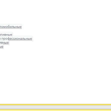
втомобильные
ативные
ы профессиональные
ивные
ые