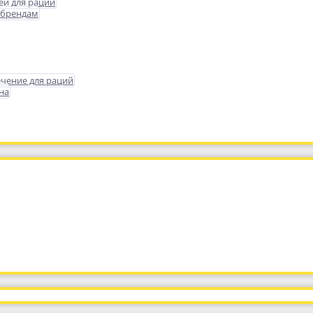
еи для раций
 брендам
чение для раций
на