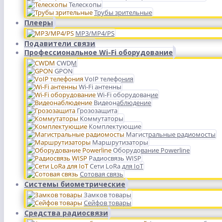
Телескопы
Трубы зрительные
Плееры
MP3/MP4/PS
Подавители связи
Профессиональное Wi-Fi оборудование
CWDM
GPON
VoIP телефония
Wi-Fi антенны
Wi-Fi оборудование
Видеонаблюдение
Грозозащита
Коммутаторы
Комплектующие
Магистральные радиомосты
Маршрутизаторы
Оборудование Powerline
Радиосвязь WISP
Сети LoRa для IoT
Сотовая связь
Системы биометрические
Замков товары
Сейфов товары
Средства радиосвязи