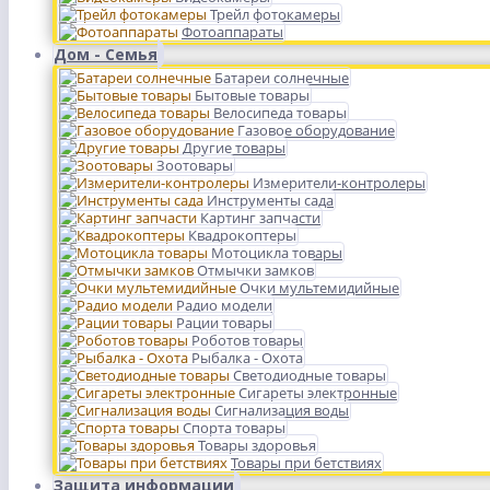
Трейл фотокамеры
Фотоаппараты
Дом - Семья
Батареи солнечные
Бытовые товары
Велосипеда товары
Газовое оборудование
Другие товары
Зоотовары
Измерители-контролеры
Инструменты сада
Картинг запчасти
Квадрокоптеры
Мотоцикла товары
Отмычки замков
Очки мультемидийные
Радио модели
Рации товары
Роботов товары
Рыбалка - Охота
Светодиодные товары
Сигареты электронные
Сигнализация воды
Спорта товары
Товары здоровья
Товары при бетствиях
Защита информации