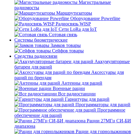
Магистральные
радиомосты
Маршрутизаторы
Оборудование Powerline
Радиосвязь WISP
Сети LoRa для IoT
Сотовая связь
Системы биометрические
Замков товары
Сейфов товары
Средства радиосвязи
Аккумуляторные
батареи для раций
Аксессуары для
раций по брендам
Антенны для раций
Военные рации
Все радиостанции
Гарнитуры для раций
Программаторы для раций
Программное
обеспечение для раций
Рации 27МГц СИ-БИ
диапазона
Рации для горнолыжников