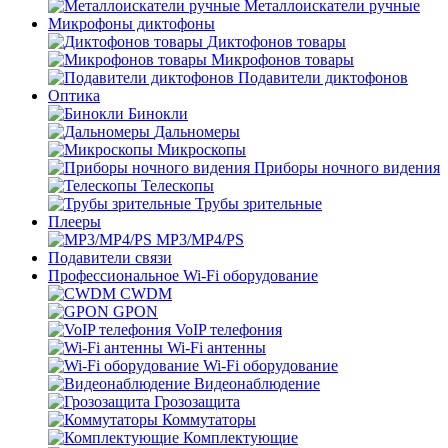
Металлоискатели ручные
Микрофоны диктофоны
Диктофонов товары
Микрофонов товары
Подавители диктофонов
Оптика
Бинокли
Дальномеры
Микроскопы
Приборы ночного видения
Телескопы
Трубы зрительные
Плееры
MP3/MP4/PS
Подавители связи
Профессиональное Wi-Fi оборудование
CWDM
GPON
VoIP телефония
Wi-Fi антенны
Wi-Fi оборудование
Видеонаблюдение
Грозозащита
Коммутаторы
Комплектующие