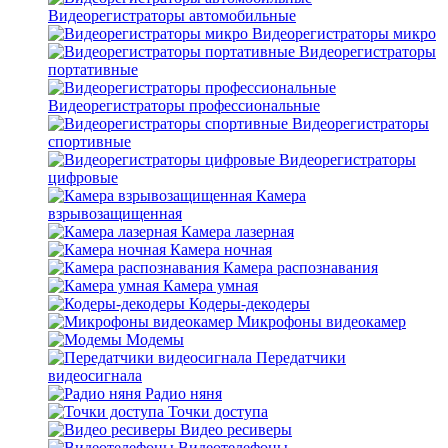
Видеорегистраторы автомобильные
Видеорегистраторы микро
Видеорегистраторы
портативные
Видеорегистраторы профессиональные
Видеорегистраторы
спортивные
Видеорегистраторы
цифровые
Камера
взрывозащищенная
Камера лазерная
Камера ночная
Камера распознавания
Камера умная
Кодеры-декодеры
Микрофоны видеокамер
Модемы
Передатчики
видеосигнала
Радио няня
Точки доступа
Видео ресиверы
Видеотелефоны