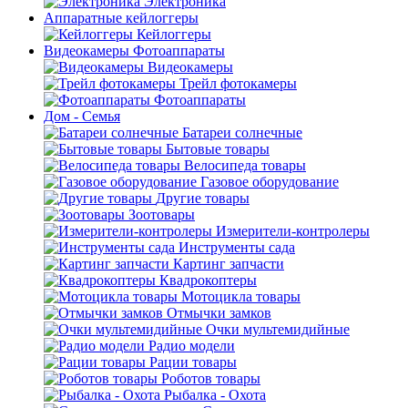
Электроника
Аппаратные кейлоггеры
Кейлоггеры
Видеокамеры Фотоаппараты
Видеокамеры
Трейл фотокамеры
Фотоаппараты
Дом - Семья
Батареи солнечные
Бытовые товары
Велосипеда товары
Газовое оборудование
Другие товары
Зоотовары
Измерители-контролеры
Инструменты сада
Картинг запчасти
Квадрокоптеры
Мотоцикла товары
Отмычки замков
Очки мультемидийные
Радио модели
Рации товары
Роботов товары
Рыбалка - Охота