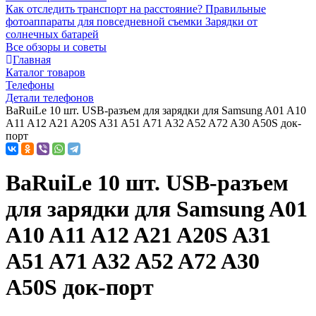
Как отследить транспорт на расстояние?
Правильные
фотоаппараты для повседневной съемки
Зарядки от
солнечных батарей
Все обзоры и советы
Главная
Каталог товаров
Телефоны
Детали телефонов
BaRuiLe 10 шт. USB-разъем для зарядки для Samsung A01 A10
A11 A12 A21 A20S A31 A51 A71 A32 A52 A72 A30 A50S док-
порт
BaRuiLe 10 шт. USB-разъем
для зарядки для Samsung A01
A10 A11 A12 A21 A20S A31
A51 A71 A32 A52 A72 A30
A50S док-порт