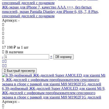
ЖК-экран для iPhone 7, качество AAA +++, без битых
пикселей, экран Pantalla Diaplay для iPhone 6, 6S, 7, 8 Plus,
сенсорный дисплей с подарком
Артикул: -
17 198
₽
за 1 шт
В наличии
-
+
В корзину
Быстрый просмотр
6,39-дюймовый ЖК-дисплей Super AMOLED для xiaomi Mi 9,
ЖК-дисплей с цифровым преобразователем сенсорного
экрана в сборе с рамкой для xiaomi Mi9 M1902F1G дисплей
Артикул: -