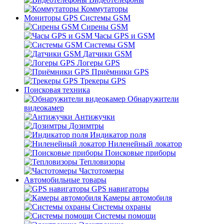
Коммутаторы
Мониторы GPS Системы GSM
Сирены GSM
Часы GPS и GSM
Системы GSM
Датчики GSM
Логеры GPS
Приёмники GPS
Трекеры GPS
Поисковая техника
Обнаружители
видеокамер
Антижучки
Дозимтры
Индикатор поля
Ниленейный локатор
Поисковые приборы
Тепловизоры
Частотомеры
Автомобильные товары
GPS навигаторы
Камеры автомобиля
Системы охраны
Системы помощи