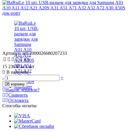
Артикул: art12000026680207233
(0)
15 236 ₽
за 1 шт
В наличии
-
+
В корзину
Нашли дешевле?
Сравнить
Отложить
Способы оплаты