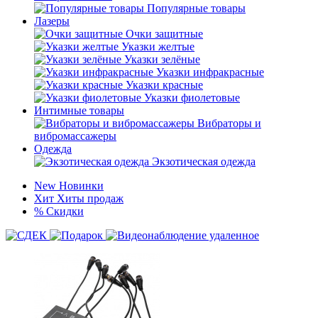
Популярные товары
Лазеры
Очки защитные
Указки желтые
Указки зелёные
Указки инфракрасные
Указки красные
Указки фиолетовые
Интимные товары
Вибраторы и
вибромассажеры
Одежда
Экзотическая одежда
New
Новинки
Хит
Хиты продаж
%
Скидки