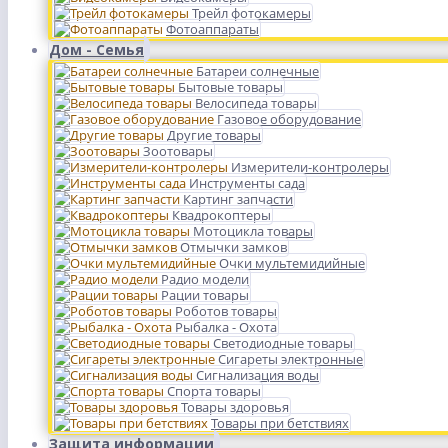
Трейл фотокамеры
Фотоаппараты
Дом - Семья
Батареи солнечные
Бытовые товары
Велосипеда товары
Газовое оборудование
Другие товары
Зоотовары
Измерители-контролеры
Инструменты сада
Картинг запчасти
Квадрокоптеры
Мотоцикла товары
Отмычки замков
Очки мультемидийные
Радио модели
Рации товары
Роботов товары
Рыбалка - Охота
Светодиодные товары
Сигареты электронные
Сигнализация воды
Спорта товары
Товары здоровья
Товары при бетствиях
Защита информации