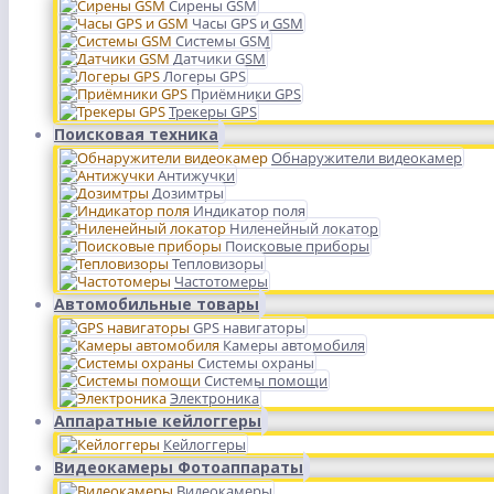
Сирены GSM
Часы GPS и GSM
Системы GSM
Датчики GSM
Логеры GPS
Приёмники GPS
Трекеры GPS
Поисковая техника
Обнаружители видеокамер
Антижучки
Дозимтры
Индикатор поля
Ниленейный локатор
Поисковые приборы
Тепловизоры
Частотомеры
Автомобильные товары
GPS навигаторы
Камеры автомобиля
Системы охраны
Системы помощи
Электроника
Аппаратные кейлоггеры
Кейлоггеры
Видеокамеры Фотоаппараты
Видеокамеры