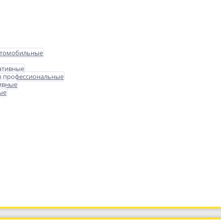
втомобильные
ативные
ы профессиональные
ивные
ые