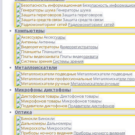
Безопасность информацио
Генераторы шума
Защита переговоров
Защита средств связи
Радиомониторинг сетей
Компьютеры
Аксессуары
Антенны
Видеорегистраторы
Планшеты
Платы видеозахвата
Системы зрения
Металлоискатели
Металлоискатели подводные
Металлоискатели пр
Металлоискатели ручные
Микрофоны диктофоны
Диктофонов товары
Микрофонов товары
Подавители диктофонов
Оптика
Бинокли
Дальномеры
Микроскопы
Приборы ночного видения