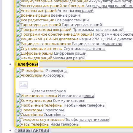
Аккумуляторные батар
Аксессуары для раций по
Антенны для раций
Военные рации
Все радиостанции
Гарнитуры для раций
Программаторы для раций
Программное обеспе
Рации 27МГц СИ-БИ диапазо
Рации для горнолыжников
Спутниковые антенны
Цифровые рации
Чехлы для раций
Телефоны
IP телефоны
Аксессуары
Детали телефонов
Изменители голоса
Коммуникаторы
Необычные телефоны
Проекторы
Смартфоны
Телефоны спутниковые
Часы телефоны
Товары Англии