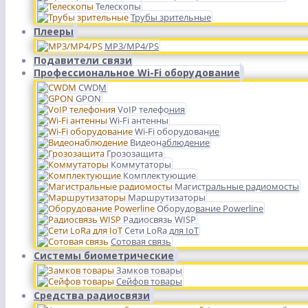
Телескопы
Трубы зрительные
Плееры
MP3/MP4/PS
Подавители связи
Профессиональное Wi-Fi оборудование
CWDM
GPON
VoIP телефония
Wi-Fi антенны
Wi-Fi оборудование
Видеонаблюдение
Грозозащита
Коммутаторы
Комплектующие
Магистральные радиомосты
Маршрутизаторы
Оборудование Powerline
Радиосвязь WISP
Сети LoRa для IoT
Сотовая связь
Системы биометрические
Замков товары
Сейфов товары
Средства радиосвязи