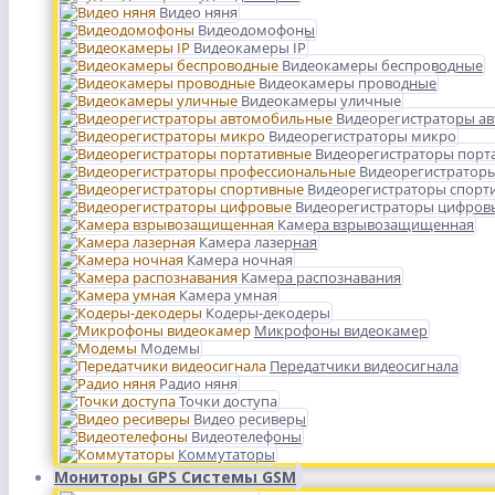
Видео няня
Видеодомофоны
Видеокамеры IP
Видеокамеры беспроводные
Видеокамеры проводные
Видеокамеры уличные
Видеорегистраторы а
Видеорегистраторы микро
Видеорегистраторы порт
Видеорегистратор
Видеорегистраторы спорт
Видеорегистраторы цифров
Камера взрывозащищенная
Камера лазерная
Камера ночная
Камера распознавания
Камера умная
Кодеры-декодеры
Микрофоны видеокамер
Модемы
Передатчики видеосигнала
Радио няня
Точки доступа
Видео ресиверы
Видеотелефоны
Коммутаторы
Мониторы GPS Системы GSM