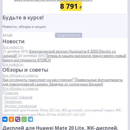
8 791
₽
Будьте в курсе!
Новости, обзоры и акции
ПОДПИСАТЬСЯ
Новости
Все новости
Электрический резчик Husqvarna K 3000 Electric со
21 декабря 2016
скидкой!
Теперь в нашем магазине представлен новый
25 сентября 2016
бренд инструмента ATORCH
Все новости
Обзоры и советы
Все обзоры и советы
Как отследить транспорт на расстояние?
Правильные фотоаппараты
для повседневной съемки
Зарядки от солнечных батарей
Все обзоры и советы
Главная
Каталог товаров
Телефоны
Детали телефонов
Дисплей для Huawei Mate 20 Lite, ЖК-дисплей, сенсорный экран, ЖК-
панель, замена для Mate 20 lite AL00 LX1 LX2 LX3
Дисплей для Huawei Mate 20 Lite, ЖК-дисплей,