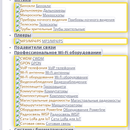
Бинокли
Дальномеры
Микроскопы
Приборы ночного видения
Телескопы
Трубы зрительные
Плееры
MP3/MP4/PS
Подавители связи
Профессиональное Wi-Fi оборудование
CWDM
GPON
VoIP телефония
Wi-Fi антенны
Wi-Fi оборудование
Видеонаблюдение
Грозозащита
Коммутаторы
Комплектующие
Магистральные радиомосты
Маршрутизаторы
Оборудование Powerline
Радиосвязь WISP
Сети LoRa для IoT
Сотовая связь
Системы биометрические