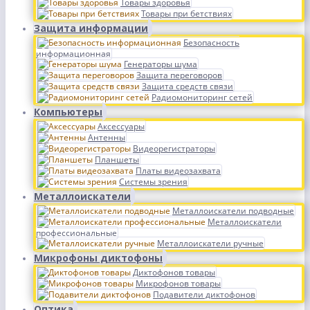
Товары здоровья
Товары при бетствиях
Защита информации
Безопасность
информационная
Генераторы шума
Защита переговоров
Защита средств связи
Радиомониторинг сетей
Компьютеры
Аксессуары
Антенны
Видеорегистраторы
Планшеты
Платы видеозахвата
Системы зрения
Металлоискатели
Металлоискатели подводные
Металлоискатели
профессиональные
Металлоискатели ручные
Микрофоны диктофоны
Диктофонов товары
Микрофонов товары
Подавители диктофонов
Оптика