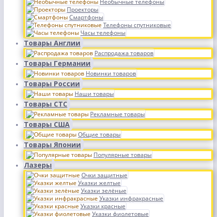
Необычные телефоны
Проекторы
Смартфоны
Телефоны спутниковые
Часы телефоны
Товары Англии
Распродажа товаров
Товары Германии
Новинки товаров
Товары России
Наши товары
Товары СТС
Рекламные товары
Товары США
Общие товары
Товары Японии
Популярные товары
Лазеры
Очки защитные
Указки желтые
Указки зелёные
Указки инфракрасные
Указки красные
Указки фиолетовые