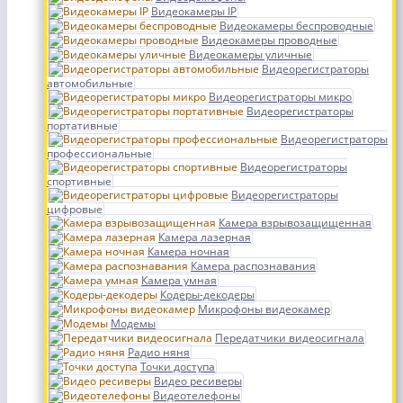
Видеокамеры IP
Видеокамеры беспроводные
Видеокамеры проводные
Видеокамеры уличные
Видеорегистраторы
автомобильные
Видеорегистраторы микро
Видеорегистраторы
портативные
Видеорегистраторы
профессиональные
Видеорегистраторы
спортивные
Видеорегистраторы
цифровые
Камера взрывозащищенная
Камера лазерная
Камера ночная
Камера распознавания
Камера умная
Кодеры-декодеры
Микрофоны видеокамер
Модемы
Передатчики видеосигнала
Радио няня
Точки доступа
Видео ресиверы
Видеотелефоны