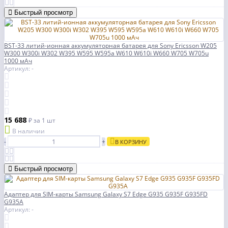
Быстрый просмотр
BST-33 литий-ионная аккумуляторная батарея для Sony Ericsson W205
W300 W300i W302 W395 W595 W595a W610 W610i W660 W705 W705u
1000 мАч
Артикул: -
15 688
₽
за 1 шт
В наличии
-
+
В КОРЗИНУ
Быстрый просмотр
Адаптер для SIM-карты Samsung Galaxy S7 Edge G935 G935F G935FD
G935A
Артикул: -