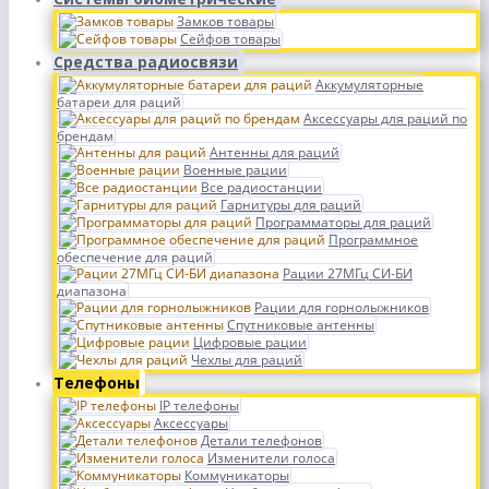
Замков товары
Сейфов товары
Средства радиосвязи
Аккумуляторные
батареи для раций
Аксессуары для раций по
брендам
Антенны для раций
Военные рации
Все радиостанции
Гарнитуры для раций
Программаторы для раций
Программное
обеспечение для раций
Рации 27МГц СИ-БИ
диапазона
Рации для горнолыжников
Спутниковые антенны
Цифровые рации
Чехлы для раций
Телефоны
IP телефоны
Аксессуары
Детали телефонов
Изменители голоса
Коммуникаторы