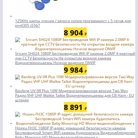
125KHz карты чтения / записи копир программист с 5 тегов для
em4305 t5567
8 904
₽
Sricam SH024 1080P Беспроводная Wifi IP камера 2.0MP 4-кратный
зум CCTV Безопасность На открытом воздухе камера
Водонепроницаемы Ночное видение ONVIF
9 984
₽
Baofeng UV-9R Plus 10W Модернизированная версия Two Way
Радио VHF UHF Walkie Talkie Водонепроницаемы для CB Ham - EU
штекер
8 891
₽
Hiseeu FH3C 1080P IP-адрес домашней безопасности камера
Беспроводной Smart WiFi камера Аудиозапись Видеонаблюдение
Baby Монитор HD Мини-видеонаблюдение к