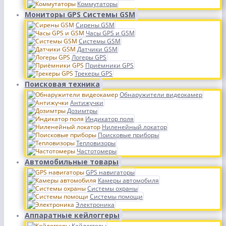
Коммутаторы
Мониторы GPS Системы GSM
Сирены GSM
Часы GPS и GSM
Системы GSM
Датчики GSM
Логеры GPS
Приёмники GPS
Трекеры GPS
Поисковая техника
Обнаружители видеокамер
Антижучки
Дозимтры
Индикатор поля
Ниленейный локатор
Поисковые приборы
Тепловизоры
Частотомеры
Автомобильные товары
GPS навигаторы
Камеры автомобиля
Системы охраны
Системы помощи
Электроника
Аппаратные кейлоггеры
Кейлоггеры