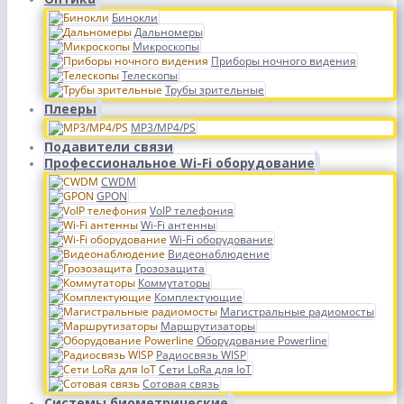
Бинокли
Дальномеры
Микроскопы
Приборы ночного видения
Телескопы
Трубы зрительные
Плееры
MP3/MP4/PS
Подавители связи
Профессиональное Wi-Fi оборудование
CWDM
GPON
VoIP телефония
Wi-Fi антенны
Wi-Fi оборудование
Видеонаблюдение
Грозозащита
Коммутаторы
Комплектующие
Магистральные радиомосты
Маршрутизаторы
Оборудование Powerline
Радиосвязь WISP
Сети LoRa для IoT
Сотовая связь
Системы биометрические