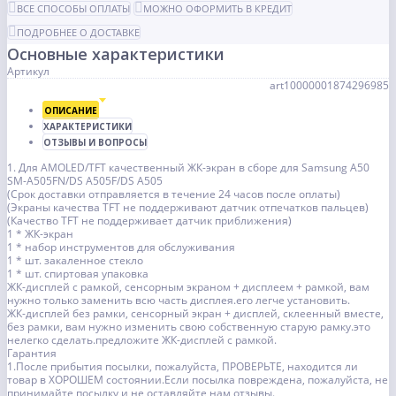
ВСЕ СПОСОБЫ ОПЛАТЫ
МОЖНО ОФОРМИТЬ В КРЕДИТ
ПОДРОБНЕЕ О ДОСТАВКЕ
Основные характеристики
Артикул
art10000001874296985
ОПИСАНИЕ
ХАРАКТЕРИСТИКИ
ОТЗЫВЫ И ВОПРОСЫ
1. Для AMOLED/TFT качественный ЖК-экран в сборе для Samsung A50
SM-A505FN/DS A505F/DS A505
(Срок доставки отправляется в течение 24 часов после оплаты)
(Экраны качества TFT не поддерживают датчик отпечатков пальцев)
(Качество TFT не поддерживает датчик приближения)
1 * ЖК-экран
1 * набор инструментов для обслуживания
1 * шт. закаленное стекло
1 * шт. спиртовая упаковка
ЖК-дисплей с рамкой, сенсорным экраном + дисплеем + рамкой, вам
нужно только заменить всю часть дисплея.его легче установить.
ЖК-дисплей без рамки, сенсорный экран + дисплей, склеенный вместе,
без рамки, вам нужно изменить свою собственную старую рамку.это
нелегко сделать.предложите ЖК-дисплей с рамкой.
Гарантия
1.После прибытия посылки, пожалуйста, ПРОВЕРЬТЕ, находится ли
товар в ХОРОШЕМ состоянии.Если посылка повреждена, пожалуйста, не
принимайте посылку и не оставляйте нам отзывы.