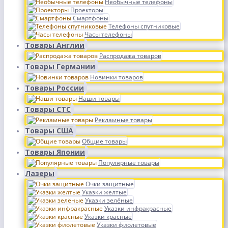
Необычные телефоны
Проекторы
Смартфоны
Телефоны спутниковые
Часы телефоны
Товары Англии
Распродажа товаров
Товары Германии
Новинки товаров
Товары России
Наши товары
Товары СТС
Рекламные товары
Товары США
Общие товары
Товары Японии
Популярные товары
Лазеры
Очки защитные
Указки желтые
Указки зелёные
Указки инфракрасные
Указки красные
Указки фиолетовые