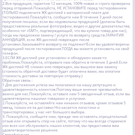
2.Вся продукция, гарантия 12 месяцев, 100% новая и строго проверена
перед отправкой.Пожалуйста, НЕ УСТАНОВИТЕ перед тестированием
(ТОЛЬКО подключите ЖК-дисплей к материнской плате для
тестирования).Пожалуйста, сообщите нам В течение 3 дней после
получения посылки, если вы недовольны продукцией (должны быть
предоставлены реальные фотографии, видео и другие доказательства,
особенно тег «SMT», подтверждающий, что вы купили товар для нас),
тогда мы предложим замену / услуги по возврату средств.ГАРАНТИЯ
АННУДИЦИЯ, если ЖК-дисплей поврежден после
установки.Заказывайте возврату не подлежит!Если вы удовлетворены
продукцией после тестирования.ТОГДА вы можете установить на свой
телефон.
3.ЕСЛИ ЖК-дисплей уже установлен и обнаружен какая-то
проблема.Пожалуйста, отправьте нам обратно в течение 3 дней.Если
ЖК-дисплей НЕ сломан или поврежден, мы вышлем вам замену
(стоимость обратной доставки будет оплачена вами, мы оплатим
стоимость доставки за повторную отправку.)
Обратная связь :
1.Для достижения успеха мы полагаемся на нашу репутацию и
удовлетворенность клиентов.Поэтому ваше мнение чрезвычайно
важно для нас.Пожалуйста, оставьте нам 5-звездочный отзыв, если вы
удовлетворены нашими товарами и услугами.
2.Пожалуйста, не оставляйте нам никаких отзывов, кроме отзывов 5
звезд, только из-за доставки.Что касается логистики и
транспортировки, у нас нет большого выбора.
3. Пожалуйста, сообщите нам, прежде чем оставлять отрицательный
отзыв или открывать спор на сайте, потому что мы всегда стараемся
изо всех сил обслуживать наших клиентов, мы предоставим вам
удовлетворительное решение.
Сертификация