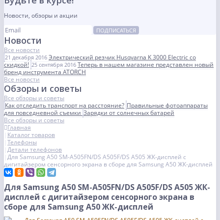
Будьте в курсе!
Новости, обзоры и акции
ПОДПИСАТЬСЯ
Новости
Все новости
Электрический резчик Husqvarna K 3000 Electric со
21 декабря 2016
скидкой!
Теперь в нашем магазине представлен новый
25 сентября 2016
бренд инструмента ATORCH
Все новости
Обзоры и советы
Все обзоры и советы
Как отследить транспорт на расстояние?
Правильные фотоаппараты
для повседневной съемки
Зарядки от солнечных батарей
Все обзоры и советы
Главная
Каталог товаров
Телефоны
Детали телефонов
Для Samsung A50 SM-A505FN/DS A505F/DS A505 ЖК-дисплей с
дигитайзером сенсорного экрана в сборе для Samsung A50 ЖК-дисплей
Для Samsung A50 SM-A505FN/DS A505F/DS A505 ЖК-
дисплей с дигитайзером сенсорного экрана в
сборе для Samsung A50 ЖК-дисплей