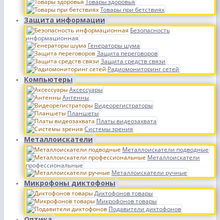
Товары здоровья
Товары при бетствиях
Защита информации
Безопасность
информационная
Генераторы шума
Защита переговоров
Защита средств связи
Радиомониторинг сетей
Компьютеры
Аксессуары
Антенны
Видеорегистраторы
Планшеты
Платы видеозахвата
Системы зрения
Металлоискатели
Металлоискатели подводные
Металлоискатели
профессиональные
Металлоискатели ручные
Микрофоны диктофоны
Диктофонов товары
Микрофонов товары
Подавители диктофонов
Оптика