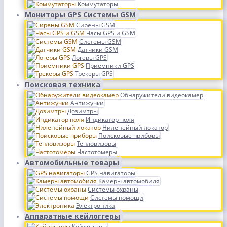
Коммутаторы
Мониторы GPS Системы GSM
Сирены GSM
Часы GPS и GSM
Системы GSM
Датчики GSM
Логеры GPS
Приёмники GPS
Трекеры GPS
Поисковая техника
Обнаружители видеокамер
Антижучки
Дозимтры
Индикатор поля
Ниленейный локатор
Поисковые приборы
Тепловизоры
Частотомеры
Автомобильные товары
GPS навигаторы
Камеры автомобиля
Системы охраны
Системы помощи
Электроника
Аппаратные кейлоггеры
Кейлоггеры