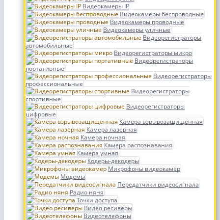
Видеокамеры IP
Видеокамеры беспроводные
Видеокамеры проводные
Видеокамеры уличные
Видеорегистраторы
автомобильные
Видеорегистраторы микро
Видеорегистраторы
портативные
Видеорегистраторы
профессиональные
Видеорегистраторы
спортивные
Видеорегистраторы
цифровые
Камера взрывозащищенная
Камера лазерная
Камера ночная
Камера распознавания
Камера умная
Кодеры-декодеры
Микрофоны видеокамер
Модемы
Передатчики видеосигнала
Радио няня
Точки доступа
Видео ресиверы
Видеотелефоны