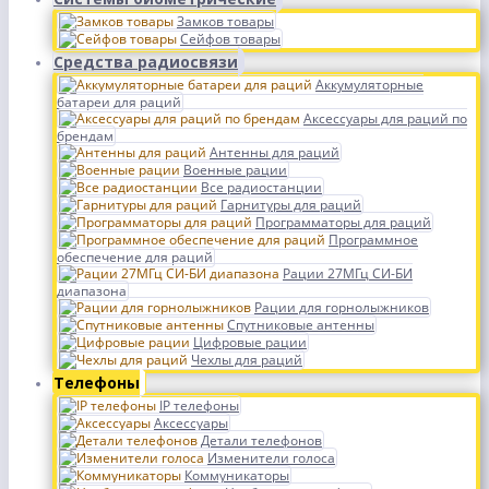
Замков товары
Сейфов товары
Средства радиосвязи
Аккумуляторные
батареи для раций
Аксессуары для раций по
брендам
Антенны для раций
Военные рации
Все радиостанции
Гарнитуры для раций
Программаторы для раций
Программное
обеспечение для раций
Рации 27МГц СИ-БИ
диапазона
Рации для горнолыжников
Спутниковые антенны
Цифровые рации
Чехлы для раций
Телефоны
IP телефоны
Аксессуары
Детали телефонов
Изменители голоса
Коммуникаторы