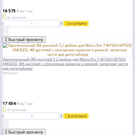
16 575
₽
за 1 шт
В наличии
-
+
В КОРЗИНУ
Быстрый просмотр
Оригинальный ЖК-дисплей 5,2 дюйма для Meizu Pro 7 M792H M792Q
AMOLED, ЖК-дисплей с сенсорным экраном и рамкой, запасные части
для дигитайзера
Артикул: -
17 654
₽
за 1 шт
В наличии
-
+
В КОРЗИНУ
Быстрый просмотр