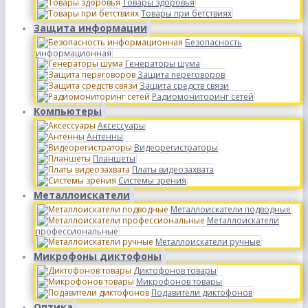
Товары здоровья
Товары при бетствиях
Защита информации
Безопасность
информационная
Генераторы шума
Защита переговоров
Защита средств связи
Радиомониторинг сетей
Компьютеры
Аксессуары
Антенны
Видеорегистраторы
Планшеты
Платы видеозахвата
Системы зрения
Металлоискатели
Металлоискатели подводные
Металлоискатели
профессиональные
Металлоискатели ручные
Микрофоны диктофоны
Диктофонов товары
Микрофонов товары
Подавители диктофонов
Оптика