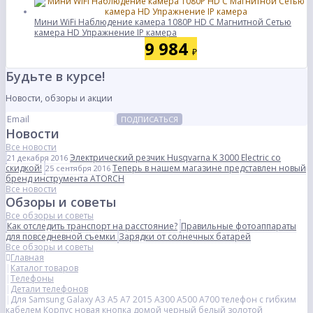
Мини WiFi Наблюдение камера 1080P HD С Магнитной Сетью
камера HD Упражнение IP камера
9 984
₽
Будьте в курсе!
Новости, обзоры и акции
ПОДПИСАТЬСЯ
Новости
Все новости
Электрический резчик Husqvarna K 3000 Electric со
21 декабря 2016
скидкой!
Теперь в нашем магазине представлен новый
25 сентября 2016
бренд инструмента ATORCH
Все новости
Обзоры и советы
Все обзоры и советы
Как отследить транспорт на расстояние?
Правильные фотоаппараты
для повседневной съемки
Зарядки от солнечных батарей
Все обзоры и советы
Главная
Каталог товаров
Телефоны
Детали телефонов
Для Samsung Galaxy A3 A5 A7 2015 A300 A500 A700 телефон с гибким
кабелем Корпус новая кнопка домой черный белый золотой