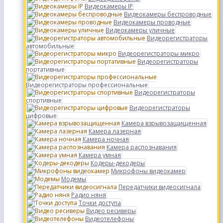
Видеокамеры IP
Видеокамеры беспроводные
Видеокамеры проводные
Видеокамеры уличные
Видеорегистраторы
автомобильные
Видеорегистраторы микро
Видеорегистраторы
портативные
Видеорегистраторы профессиональные
Видеорегистраторы
спортивные
Видеорегистраторы
цифровые
Камера взрывозащищенная
Камера лазерная
Камера ночная
Камера распознавания
Камера умная
Кодеры-декодеры
Микрофоны видеокамер
Модемы
Передатчики видеосигнала
Радио няня
Точки доступа
Видео ресиверы
Видеотелефоны