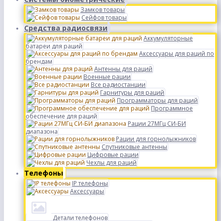
Замков товары
Сейфов товары
Средства радиосвязи
Аккумуляторные
батареи для раций
Аксессуары для раций по
брендам
Антенны для раций
Военные рации
Все радиостанции
Гарнитуры для раций
Программаторы для раций
Программное
обеспечение для раций
Рации 27МГц СИ-БИ
диапазона
Рации для горнолыжников
Спутниковые антенны
Цифровые рации
Чехлы для раций
Телефоны
IP телефоны
Аксессуары
Детали телефонов