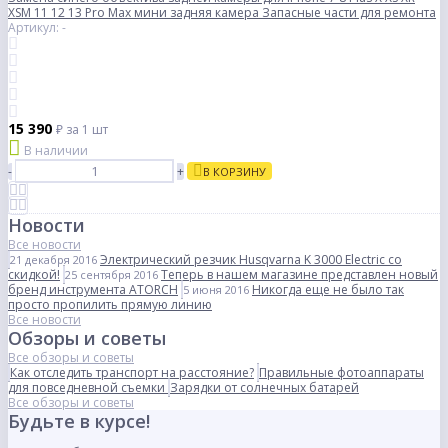
XSM 11 12 13 Pro Max мини задняя камера Запасные части для ремонта
Артикул: -
15 390
₽
за 1 шт
В наличии
-
+
В КОРЗИНУ
Новости
Все новости
Электрический резчик Husqvarna K 3000 Electric со
21 декабря 2016
скидкой!
Теперь в нашем магазине представлен новый
25 сентября 2016
бренд инструмента ATORCH
Никогда еще не было так
5 июня 2016
просто пропилить прямую линию
Все новости
Обзоры и советы
Все обзоры и советы
Как отследить транспорт на расстояние?
Правильные фотоаппараты
для повседневной съемки
Зарядки от солнечных батарей
Все обзоры и советы
Будьте в курсе!