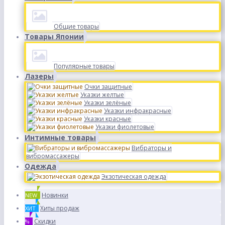
Общие товары
Товары Японии
Популярные товары
Лазеры
Очки защитные
Указки желтые
Указки зелёные
Указки инфракрасные
Указки красные
Указки фиолетовые
Интимные товары
Вибраторы и
вибромассажеры
Одежда
Экзотическая одежда
Новинки
NEW
Хиты продаж
ХИТ
Скидки
%