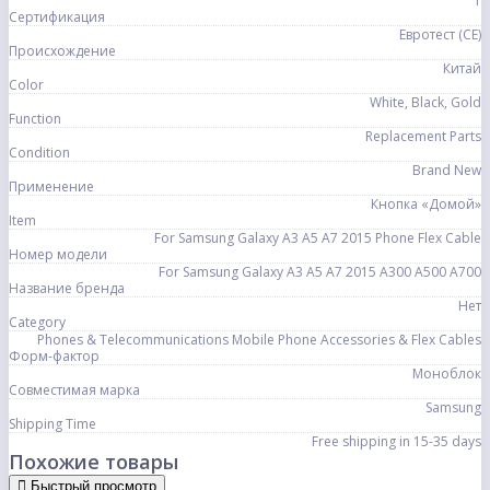
1
Сертификация
Евротест (СЕ)
Происхождение
Китай
Color
White, Black, Gold
Function
Replacement Parts
Condition
Brand New
Применение
Кнопка «Домой»
Item
For Samsung Galaxy A3 A5 A7 2015 Phone Flex Cable
Номер модели
For Samsung Galaxy A3 A5 A7 2015 A300 A500 A700
Название бренда
Нет
Category
Phones & Telecommunications Mobile Phone Accessories & Flex Cables
Форм-фактор
Моноблок
Совместимая марка
Samsung
Shipping Time
Free shipping in 15-35 days
Похожие товары
Быстрый просмотр