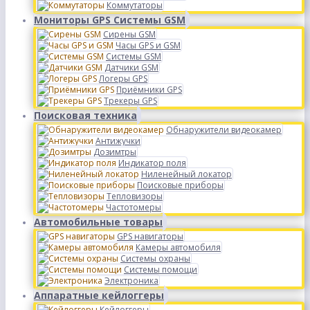
Коммутаторы
Мониторы GPS Системы GSM
Сирены GSM
Часы GPS и GSM
Системы GSM
Датчики GSM
Логеры GPS
Приёмники GPS
Трекеры GPS
Поисковая техника
Обнаружители видеокамер
Антижучки
Дозимтры
Индикатор поля
Ниленейный локатор
Поисковые приборы
Тепловизоры
Частотомеры
Автомобильные товары
GPS навигаторы
Камеры автомобиля
Системы охраны
Системы помощи
Электроника
Аппаратные кейлоггеры
Кейлоггеры