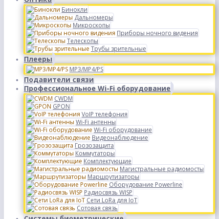
Бинокли
Дальномеры
Микроскопы
Приборы ночного видения
Телескопы
Трубы зрительные
Плееры
MP3/MP4/PS
Подавители связи
Профессиональное Wi-Fi оборудование
CWDM
GPON
VoIP телефония
Wi-Fi антенны
Wi-Fi оборудование
Видеонаблюдение
Грозозащита
Коммутаторы
Комплектующие
Магистральные радиомосты
Маршрутизаторы
Оборудование Powerline
Радиосвязь WISP
Сети LoRa для IoT
Сотовая связь
Системы биометрические