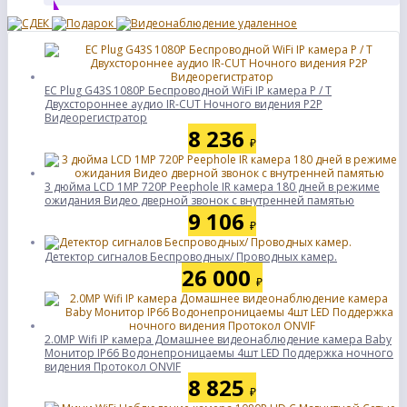
ЕС Plug G43S 1080P Беспроводной WiFi IP камера P / T
Двухстороннее аудио IR-CUT Ночного видения P2P
Видеорегистратор
8 236
₽
3 дюйма LCD 1MP 720P Peephole IR камера 180 дней в режиме
ожидания Видео дверной звонок с внутренней памятью
9 106
₽
Детектор сигналов Беспроводных/ Проводных камер.
26 000
₽
2.0MP Wifi IP камера Домашнее видеонаблюдение камера Baby
Монитор IP66 Водонепроницаемы 4шт LED Поддержка ночного
видения Протокол ONVIF
8 825
₽