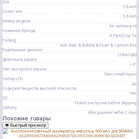
Size
5.8 inch
Screen size
5.8 inch
Номер модели
for samsung s9
Название бренда
K PartsCrop Fix
Packing
Anti-static & Bubble & Foam & Cartoon Box
Разрешение дисплея
2160x1080
Диагональ экрана
> 3"
Тип сенсорного экрана
Емкостный экран
Набор LCD
Да
Содержит вещества высокой опасности
Нет
QC
Tested one by one before shipping
Delivery
After payment within 2 days
Похожие товары
Быстрый просмотр