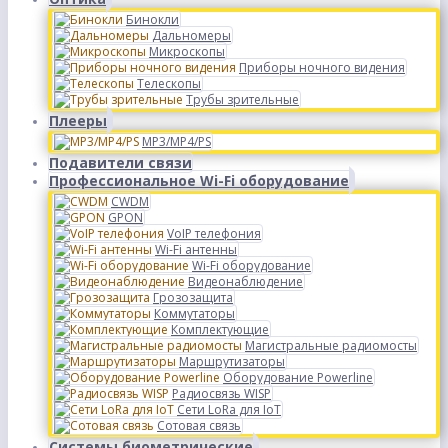
Бинокли
Дальномеры
Микроскопы
Приборы ночного видения
Телескопы
Трубы зрительные
Плееры
MP3/MP4/PS
Подавители связи
Профессиональное Wi-Fi оборудование
CWDM
GPON
VoIP телефония
Wi-Fi антенны
Wi-Fi оборудование
Видеонаблюдение
Грозозащита
Коммутаторы
Комплектующие
Магистральные радиомосты
Маршрутизаторы
Оборудование Powerline
Радиосвязь WISP
Сети LoRa для IoT
Сотовая связь
Системы биометрические