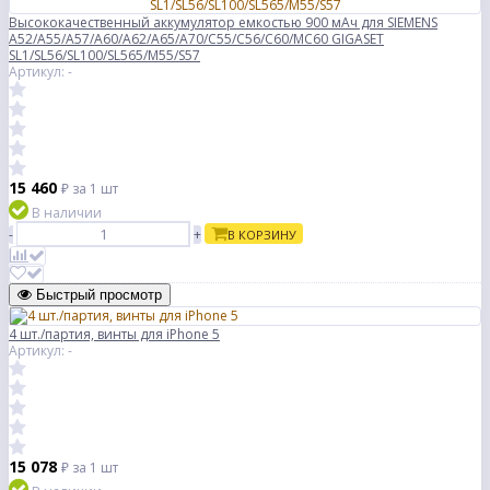
Высококачественный аккумулятор емкостью 900 мАч для SIEMENS
A52/A55/A57/A60/A62/A65/A70/C55/C56/C60/MC60 GIGASET
SL1/SL56/SL100/SL565/M55/S57
Артикул: -
15 460
₽
за 1 шт
В наличии
-
+
В КОРЗИНУ
Быстрый просмотр
4 шт./партия, винты для iPhone 5
Артикул: -
15 078
₽
за 1 шт