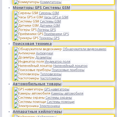
Коммутаторы
Мониторы GPS Системы GSM
Сирены GSM
Часы GPS и GSM
Системы GSM
Датчики GSM
Логеры GPS
Приёмники GPS
Трекеры GPS
Поисковая техника
Обнаружители видеокамер
Антижучки
Дозимтры
Индикатор поля
Ниленейный локатор
Поисковые приборы
Тепловизоры
Частотомеры
Автомобильные товары
GPS навигаторы
Камеры автомобиля
Системы охраны
Системы помощи
Электроника
Аппаратные кейлоггеры
Кейлоггеры