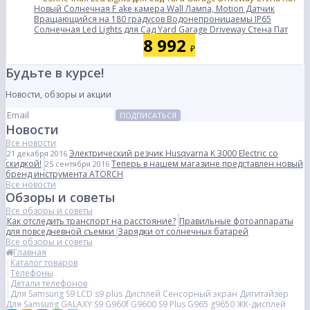
Новый Солнечная F ake камера Wall Лампа, Motion Датчик
Вращающийся на 180 градусов Водонепроницаемы IP65
Солнечная Led Lights для Сад Yard Garage Driveway Стена Пат
8 992
₽
Будьте в курсе!
Новости, обзоры и акции
ПОДПИСАТЬСЯ
Новости
Все новости
Электрический резчик Husqvarna K 3000 Electric со
21 декабря 2016
скидкой!
Теперь в нашем магазине представлен новый
25 сентября 2016
бренд инструмента ATORCH
Все новости
Обзоры и советы
Все обзоры и советы
Как отследить транспорт на расстояние?
Правильные фотоаппараты
для повседневной съемки
Зарядки от солнечных батарей
Все обзоры и советы
Главная
Каталог товаров
Телефоны
Детали телефонов
Для Samsung S9 LCD s9 plus Дисплей Сенсорный экран Дигитайзер
Для Samsung GALAXY S9 G960f G9600 S9 Plus G965 g9650 ЖК-дисплей