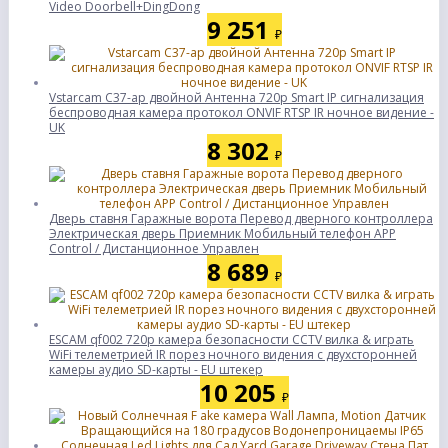
Video Doorbell+DingDong
9 251
₽
Vstarcam C37-ар двойной Антенна 720p Smart IP сигнализация
беспроводная камера протокол ONVIF RTSP IR ночное видение -
UK
8 302
₽
Дверь ставня Гаражные ворота Перевод дверного контроллера
Электрическая дверь Приемник Мобильный телефон APP
Control / Дистанционное Управлен
8 689
₽
ESCAM qf002 720p камера безопасности CCTV вилка & играть
WiFi телеметрией IR порез ночного видения с двухсторонней
камеры аудио SD-карты - EU штекер
10 205
₽