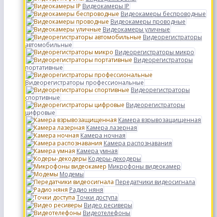
Видеокамеры IP
Видеокамеры беспроводные
Видеокамеры проводные
Видеокамеры уличные
Видеорегистраторы
автомобильные
Видеорегистраторы микро
Видеорегистраторы
портативные
Видеорегистраторы профессиональные
Видеорегистраторы
спортивные
Видеорегистраторы
цифровые
Камера взрывозащищенная
Камера лазерная
Камера ночная
Камера распознавания
Камера умная
Кодеры-декодеры
Микрофоны видеокамер
Модемы
Передатчики видеосигнала
Радио няня
Точки доступа
Видео ресиверы
Видеотелефоны