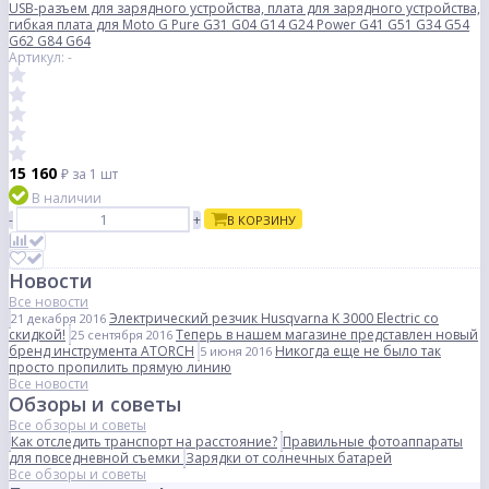
USB-разъем для зарядного устройства, плата для зарядного устройства,
гибкая плата для Moto G Pure G31 G04 G14 G24 Power G41 G51 G34 G54
G62 G84 G64
Артикул: -
15 160
₽
за 1 шт
В наличии
-
+
В КОРЗИНУ
Новости
Все новости
Электрический резчик Husqvarna K 3000 Electric со
21 декабря 2016
скидкой!
Теперь в нашем магазине представлен новый
25 сентября 2016
бренд инструмента ATORCH
Никогда еще не было так
5 июня 2016
просто пропилить прямую линию
Все новости
Обзоры и советы
Все обзоры и советы
Как отследить транспорт на расстояние?
Правильные фотоаппараты
для повседневной съемки
Зарядки от солнечных батарей
Все обзоры и советы