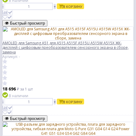
В наличии
-
+
В КОРЗИНУ
Быстрый просмотр
AMOLED для Samsung A51 для A515 A515F A515U A515W A515X ЖК-
дисплей с цифровым преобразователем сенсорного экрана в сборе,
замена
Артикул: -
18 696
₽
за 1 шт
В наличии
-
+
В КОРЗИНУ
Быстрый просмотр