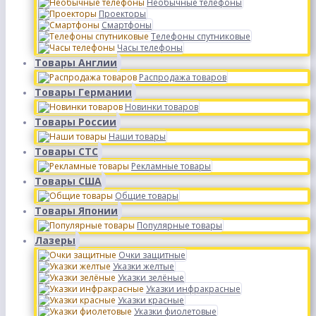
Необычные телефоны
Проекторы
Смартфоны
Телефоны спутниковые
Часы телефоны
Товары Англии
Распродажа товаров
Товары Германии
Новинки товаров
Товары России
Наши товары
Товары СТС
Рекламные товары
Товары США
Общие товары
Товары Японии
Популярные товары
Лазеры
Очки защитные
Указки желтые
Указки зелёные
Указки инфракрасные
Указки красные
Указки фиолетовые