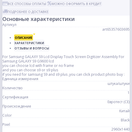
ВСЕ СПОСОБЫ ОПЛАТЫ
МОЖНО ОФОРМИТЬ В КРЕДИТ
ПОДРОБНЕЕ О ДОСТАВКЕ
Основные характеристики
Артикул
art65357603695
ОПИСАНИЕ
ХАРАКТЕРИСТИКИ
ОТЗЫВЫ И ВОПРОСЫ
For Samsung GALAXY S9 Lcd Display Touch Screen Digitizer Assembly For
Samsung GALAXY S9 G9600 lcd
you can choose lcd with frame or no frame
and you can choose s9 or s9 plus
if you need for samsung S9 and s9 plus ,you can click product photo buy :
Единица измерения
штука/штуки
Количество
1
Сертификация
Евротест (СЕ)
Происхождение
Китай
Color
Black
Pixel
2960x1440