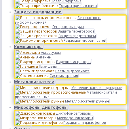
Товары здоровья
Товары при бетствиях
Защита информации
Безопасность
информационная
Генераторы шума
Защита переговоров
Защита средств связи
Радиомониторинг сетей
Компьютеры
Аксессуары
Антенны
Видеорегистраторы
Планшеты
Платы видеозахвата
Системы зрения
Металлоискатели
Металлоискатели подводные
Металлоискатели
профессиональные
Металлоискатели ручные
Микрофоны диктофоны
Диктофонов товары
Микрофонов товары
Подавители диктофонов
Оптика