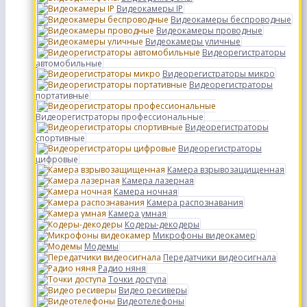
Видеокамеры IP
Видеокамеры беспроводные
Видеокамеры проводные
Видеокамеры уличные
Видеорегистраторы
автомобильные
Видеорегистраторы микро
Видеорегистраторы
портативные
Видеорегистраторы профессиональные
Видеорегистраторы
спортивные
Видеорегистраторы
цифровые
Камера взрывозащищенная
Камера лазерная
Камера ночная
Камера распознавания
Камера умная
Кодеры-декодеры
Микрофоны видеокамер
Модемы
Передатчики видеосигнала
Радио няня
Точки доступа
Видео ресиверы
Видеотелефоны