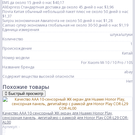
EMS да около 15 дней о нас $40,17
AliExpress Стандартная доставка да около 45 дней о нас $3,96
Почта Китая обычный небольшой пакет плюс не около 50 дней о нас
$1,37
Sunjou экономичная Авиапочта не около 50 дней о нас $1,28
Cainiao супер экономика глобальная не около 30-50 дней о нас $1,19
Единица измерения
штука/штуки
Количество
1
Происхождение
Китай
Номер модели
For Xiaomi Mi 10 / 10 Pro / 10S
Название бренда
abay
Содержит вещества высокой опасности
Нет
Похожие товары
Быстрый просмотр
Качество AAA 10-сенсорный ЖК-экран для Huawei Honor Play,
сенсорная панель, дигитайзер с рамкой для Honor Play COR-L29 COR-
AL00
Артикул: -