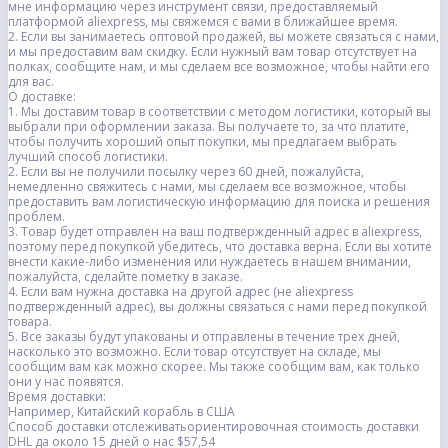
мне информацию через инструмент связи, предоставляемый
платформой aliexpress, мы свяжемся с вами в ближайшее время.
2. Если вы занимаетесь оптовой продажей, вы можете связаться с нами,
и мы предоставим вам скидку. Если нужный вам товар отсутствует на
полках, сообщите нам, и мы сделаем все возможное, чтобы найти его
для вас.
О доставке:
1. Мы доставим товар в соответствии с методом логистики, который вы
выбрали при оформлении заказа. Вы получаете то, за что платите,
чтобы получить хороший опыт покупки, мы предлагаем выбрать
лучший способ логистики.
2. Если вы не получили посылку через 60 дней, пожалуйста,
немедленно свяжитесь с нами, мы сделаем все возможное, чтобы
предоставить вам логистическую информацию для поиска и решения
проблем.
3. Товар будет отправлен на ваш подтвержденный адрес в aliexpress,
поэтому перед покупкой убедитесь, что доставка верна. Если вы хотите
внести какие-либо изменения или нуждаетесь в нашем внимании,
пожалуйста, сделайте пометку в заказе.
4. Если вам нужна доставка на другой адрес (не aliexpress
подтвержденный адрес), вы должны связаться с нами перед покупкой
товара.
5. Все заказы будут упакованы и отправлены в течение трех дней,
насколько это возможно. Если товар отсутствует на складе, мы
сообщим вам как можно скорее. Мы также сообщим вам, как только
они у нас появятся.
Время доставки:
Например, Китайский корабль в США
Способ доставки отслеживатьориентировочная стоимость доставки
DHL да около 15 дней о нас $57,54