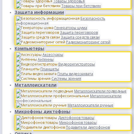
Товары здоровья
Товары при бетствиях
Защита информации
Безопасность
информационная
Генераторы шума
Защита переговоров
Защита средств связи
Радиомониторинг сетей
Компьютеры
Аксессуары
Антенны
Видеорегистраторы
Планшеты
Платы видеозахвата
Системы зрения
Металлоискатели
Металлоискатели подводные
Металлоискатели
профессиональные
Металлоискатели ручные
Микрофоны диктофоны
Диктофонов товары
Микрофонов товары
Подавители диктофонов
Оптика