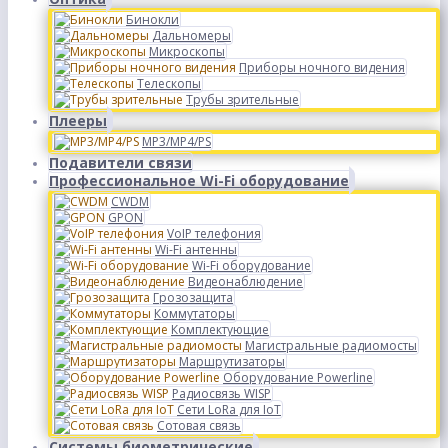
Бинокли
Дальномеры
Микроскопы
Приборы ночного видения
Телескопы
Трубы зрительные
Плееры
MP3/MP4/PS
Подавители связи
Профессиональное Wi-Fi оборудование
CWDM
GPON
VoIP телефония
Wi-Fi антенны
Wi-Fi оборудование
Видеонаблюдение
Грозозащита
Коммутаторы
Комплектующие
Магистральные радиомосты
Маршрутизаторы
Оборудование Powerline
Радиосвязь WISP
Сети LoRa для IoT
Сотовая связь
Системы биометрические