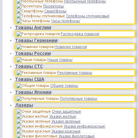
Необычные телефоны
Проекторы
Смартфоны
Телефоны спутниковые
Часы телефоны
Товары Англии
Распродажа товаров
Товары Германии
Новинки товаров
Товары России
Наши товары
Товары СТС
Рекламные товары
Товары США
Общие товары
Товары Японии
Популярные товары
Лазеры
Очки защитные
Указки желтые
Указки зелёные
Указки инфракрасные
Указки красные
Указки фиолетовые