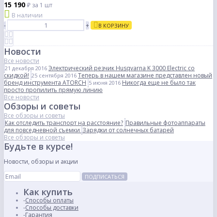
15 190
₽
за 1 шт
В наличии
-
+
В КОРЗИНУ
Новости
Все новости
Электрический резчик Husqvarna K 3000 Electric со
21 декабря 2016
скидкой!
Теперь в нашем магазине представлен новый
25 сентября 2016
бренд инструмента ATORCH
Никогда еще не было так
5 июня 2016
просто пропилить прямую линию
Все новости
Обзоры и советы
Все обзоры и советы
Как отследить транспорт на расстояние?
Правильные фотоаппараты
для повседневной съемки
Зарядки от солнечных батарей
Все обзоры и советы
Будьте в курсе!
Новости, обзоры и акции
ПОДПИСАТЬСЯ
Как купить
Способы оплаты
Способы доставки
Гарантия