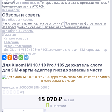
скидкой!
Теперь в нашем магазине представлен новый
25 сентября 2016
бренд инструмента ATORCH
Все новости
Обзоры и советы
Все обзоры и советы
Как отследить транспорт на расстояние?
Правильные фотоаппараты
для повседневной съемки
Зарядки от солнечных батарей
Все обзоры и советы
Главная
Каталог товаров
Телефоны
Детали телефонов
Для Xiaomi Mi 10 / 10 Pro / 10S держатель слота для SIM-карты адаптер
гнездо запасные части
Для Xiaomi Mi 10 / 10 Pro / 10S держатель слота
для SIM-карты адаптер гнездо запасные части
Артикул: art10000007898406076
(0)
15 070 ₽
за 1 шт
В наличии
-
+