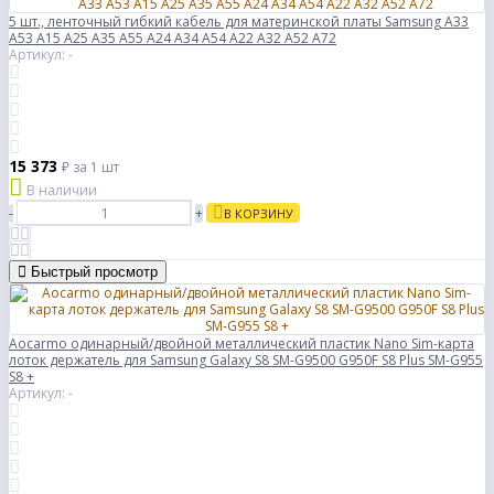
5 шт., ленточный гибкий кабель для материнской платы Samsung A33
A53 A15 A25 A35 A55 A24 A34 A54 A22 A32 A52 A72
Артикул: -
15 373
₽
за 1 шт
В наличии
-
+
В КОРЗИНУ
Быстрый просмотр
Aocarmo одинарный/двойной металлический пластик Nano Sim-карта
лоток держатель для Samsung Galaxy S8 SM-G9500 G950F S8 Plus SM-G955
S8 +
Артикул: -