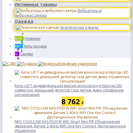
Интимные товары
Вибраторы и
вибромассажеры
Одежда
Экзотическая одежда
Новинки
NEW
Хиты продаж
ХИТ
Скидки
%
Kerui cd17 индивидуальная версия монооксид углерода LED
совместно домашний детектор газа датчик дыма отравление
сигнализация
8 762
₽
NEO COOLCAM NAS-PD01W WiFi Smart Mini PIR Обнаружение
движения Датчик 2.4GHz WiFi One Key Connect Дистанционное
Управление