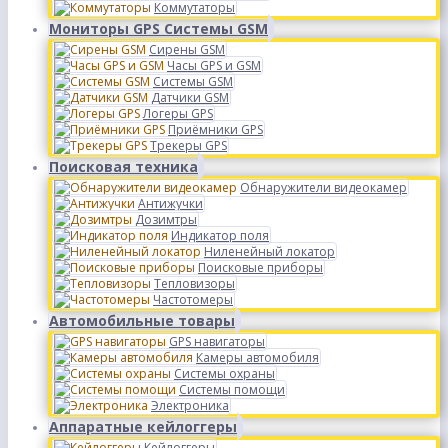
Коммутаторы
Мониторы GPS Системы GSM
Сирены GSM
Часы GPS и GSM
Системы GSM
Датчики GSM
Логеры GPS
Приёмники GPS
Трекеры GPS
Поисковая техника
Обнаружители видеокамер
Антижучки
Дозимтры
Индикатор поля
Ниленейный локатор
Поисковые приборы
Тепловизоры
Частотомеры
Автомобильные товары
GPS навигаторы
Камеры автомобиля
Системы охраны
Системы помощи
Электроника
Аппаратные кейлоггеры
Кейлоггеры