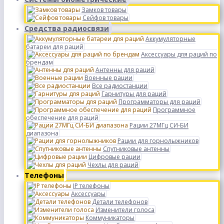
Замков товары
Сейфов товары
Средства радиосвязи
Аккумуляторные
батареи для раций
Аксессуары для раций по
брендам
Антенны для раций
Военные рации
Все радиостанции
Гарнитуры для раций
Программаторы для раций
Программное
обеспечение для раций
Рации 27МГц СИ-БИ
диапазона
Рации для горнолыжников
Спутниковые антенны
Цифровые рации
Чехлы для раций
Телефоны
IP телефоны
Аксессуары
Детали телефонов
Изменители голоса
Коммуникаторы