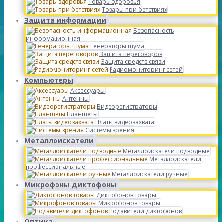
Товары здоровья
Товары при бетствиях
Защита информации
Безопасность
информационная
Генераторы шума
Защита переговоров
Защита средств связи
Радиомониторинг сетей
Компьютеры
Аксессуары
Антенны
Видеорегистраторы
Планшеты
Платы видеозахвата
Системы зрения
Металлоискатели
Металлоискатели подводные
Металлоискатели
профессиональные
Металлоискатели ручные
Микрофоны диктофоны
Диктофонов товары
Микрофонов товары
Подавители диктофонов
Оптика