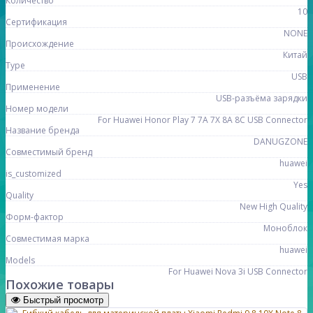
Количество
10
Сертификация
NONE
Происхождение
Китай
Type
USB
Применение
USB-разъёма зарядки
Номер модели
For Huawei Honor Play 7 7A 7X 8A 8C USB Connector
Название бренда
DANUGZONE
Совместимый бренд
huawei
is_customized
Yes
Quality
New High Quality
Форм-фактор
Моноблок
Совместимая марка
huawei
Models
For Huawei Nova 3i USB Connector
Похожие товары
Быстрый просмотр