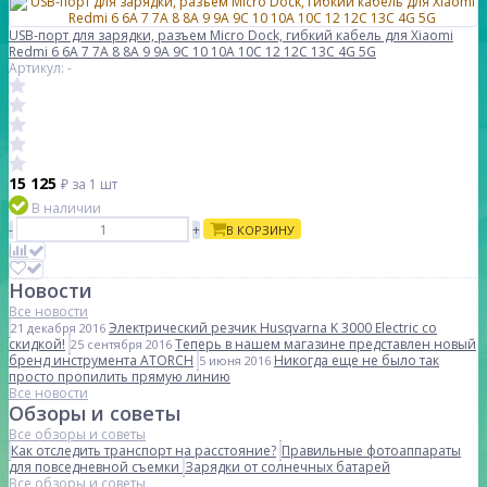
USB-порт для зарядки, разъем Micro Dock, гибкий кабель для Xiaomi
Redmi 6 6A 7 7A 8 8A 9 9A 9C 10 10A 10C 12 12C 13C 4G 5G
Артикул: -
15 125
₽
за 1 шт
В наличии
-
+
В КОРЗИНУ
Новости
Все новости
Электрический резчик Husqvarna K 3000 Electric со
21 декабря 2016
скидкой!
Теперь в нашем магазине представлен новый
25 сентября 2016
бренд инструмента ATORCH
Никогда еще не было так
5 июня 2016
просто пропилить прямую линию
Все новости
Обзоры и советы
Все обзоры и советы
Как отследить транспорт на расстояние?
Правильные фотоаппараты
для повседневной съемки
Зарядки от солнечных батарей
Все обзоры и советы