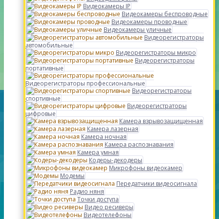
Видеокамеры IP
Видеокамеры беспроводные
Видеокамеры проводные
Видеокамеры уличные
Видеорегистраторы
автомобильные
Видеорегистраторы микро
Видеорегистраторы
портативные
Видеорегистраторы профессиональные
Видеорегистраторы
спортивные
Видеорегистраторы
цифровые
Камера взрывозащищенная
Камера лазерная
Камера ночная
Камера распознавания
Камера умная
Кодеры-декодеры
Микрофоны видеокамер
Модемы
Передатчики видеосигнала
Радио няня
Точки доступа
Видео ресиверы
Видеотелефоны