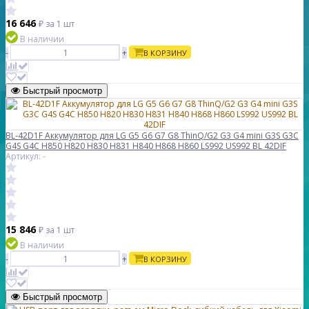
16 646
₽
за 1 шт
В наличии
-
+
В КОРЗИНУ
Быстрый просмотр
BL-42D1F Аккумулятор для LG G5 G6 G7 G8 ThinQ/G2 G3 G4 mini G3S G3C
G4S G4C H850 H820 H830 H831 H840 H868 H860 LS992 US992 BL 42DIF
Артикул: -
15 846
₽
за 1 шт
В наличии
-
+
В КОРЗИНУ
Быстрый просмотр