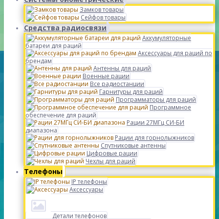
Замков товары
Сейфов товары
Средства радиосвязи
Аккумуляторные
батареи для раций
Аксессуары для раций по
брендам
Антенны для раций
Военные рации
Все радиостанции
Гарнитуры для раций
Программаторы для раций
Программное
обеспечение для раций
Рации 27МГц СИ-БИ
диапазона
Рации для горнолыжников
Спутниковые антенны
Цифровые рации
Чехлы для раций
Телефоны
IP телефоны
Аксессуары
Детали телефонов