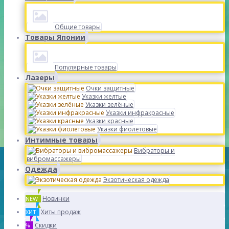
Общие товары
Товары Японии
Популярные товары
Лазеры
Очки защитные
Указки желтые
Указки зелёные
Указки инфракрасные
Указки красные
Указки фиолетовые
Интимные товары
Вибраторы и
вибромассажеры
Одежда
Экзотическая одежда
Новинки
NEW
Хиты продаж
ХИТ
Скидки
%