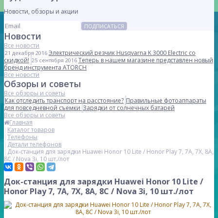
Новости, обзоры и акции
ПОДПИСАТЬСЯ
Новости
Все новости
Электрический резчик Husqvarna K 3000 Electric со
21 декабря 2016
скидкой!
Теперь в нашем магазине представлен новый
25 сентября 2016
бренд инструмента ATORCH
Все новости
Обзоры и советы
Все обзоры и советы
Как отследить транспорт на расстояние?
Правильные фотоаппараты
для повседневной съемки
Зарядки от солнечных батарей
Все обзоры и советы
Главная
Каталог товаров
Телефоны
Детали телефонов
Док-станция для зарядки Huawei Honor 10 Lite / Honor Play 7, 7A, 7X, 8A,
8C / Nova 3i, 10 шт./лот
Док-станция для зарядки Huawei Honor 10 Lite /
Honor Play 7, 7A, 7X, 8A, 8C / Nova 3i, 10 шт./лот