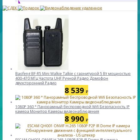
Baofeng BF-R5 Mini Walkie Talkie с гарнитурой 5 Вт мощностью
400-470 МГц Частота UHF Ручной Радио Домофон
двухсторонний Радио
8 539
₽
1080P 360 ° Панорамный беспроводной Wifi Безопасность IP
камера Монитор Камеры видеонаблюдения
8 990
₽
ESCAM QH001 ONVIF H.265 1080P P2P IR Dome IP камера