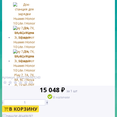
Артикул: art65265683243
(0)
15 048 ₽
за 1 шт
В наличии
-
+
В КОРЗИНУ
НАШЛИ ДЕШЕВЛЕ?