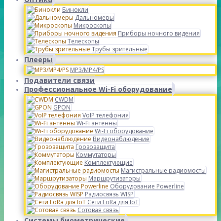
Бинокли
Дальномеры
Микроскопы
Приборы ночного видения
Телескопы
Трубы зрительные
Плееры
MP3/MP4/PS
Подавители связи
Профессиональное Wi-Fi оборудование
CWDM
GPON
VoIP телефония
Wi-Fi антенны
Wi-Fi оборудование
Видеонаблюдение
Грозозащита
Коммутаторы
Комплектующие
Магистральные радиомосты
Маршрутизаторы
Оборудование Powerline
Радиосвязь WISP
Сети LoRa для IoT
Сотовая связь
Системы биометрические