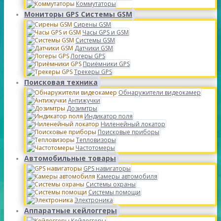
Коммутаторы
Мониторы GPS Системы GSM
Сирены GSM
Часы GPS и GSM
Системы GSM
Датчики GSM
Логеры GPS
Приёмники GPS
Трекеры GPS
Поисковая техника
Обнаружители видеокамер
Антижучки
Дозимтры
Индикатор поля
Ниленейный локатор
Поисковые приборы
Тепловизоры
Частотомеры
Автомобильные товары
GPS навигаторы
Камеры автомобиля
Системы охраны
Системы помощи
Электроника
Аппаратные кейлоггеры
Кейлоггеры