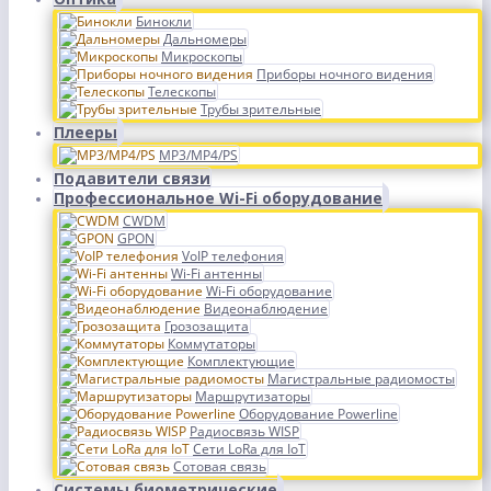
Бинокли
Дальномеры
Микроскопы
Приборы ночного видения
Телескопы
Трубы зрительные
Плееры
MP3/MP4/PS
Подавители связи
Профессиональное Wi-Fi оборудование
CWDM
GPON
VoIP телефония
Wi-Fi антенны
Wi-Fi оборудование
Видеонаблюдение
Грозозащита
Коммутаторы
Комплектующие
Магистральные радиомосты
Маршрутизаторы
Оборудование Powerline
Радиосвязь WISP
Сети LoRa для IoT
Сотовая связь
Системы биометрические