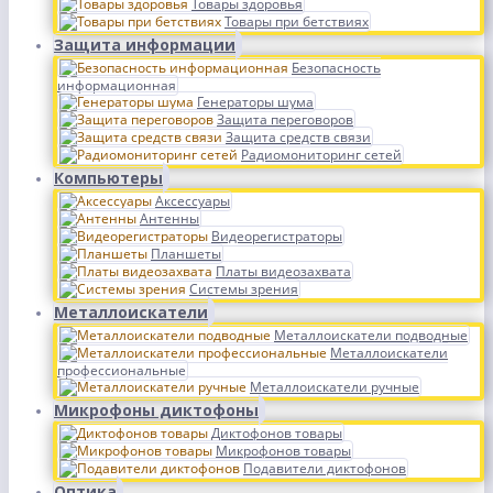
Товары здоровья
Товары при бетствиях
Защита информации
Безопасность
информационная
Генераторы шума
Защита переговоров
Защита средств связи
Радиомониторинг сетей
Компьютеры
Аксессуары
Антенны
Видеорегистраторы
Планшеты
Платы видеозахвата
Системы зрения
Металлоискатели
Металлоискатели подводные
Металлоискатели
профессиональные
Металлоискатели ручные
Микрофоны диктофоны
Диктофонов товары
Микрофонов товары
Подавители диктофонов
Оптика