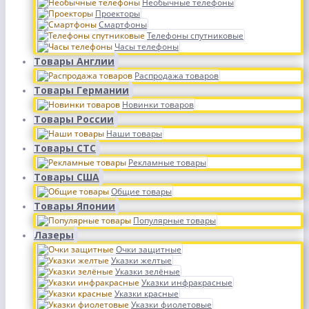
Необычные телефоны
Проекторы
Смартфоны
Телефоны спутниковые
Часы телефоны
Товары Англии
Распродажа товаров
Товары Германии
Новинки товаров
Товары России
Наши товары
Товары СТС
Рекламные товары
Товары США
Общие товары
Товары Японии
Популярные товары
Лазеры
Очки защитные
Указки желтые
Указки зелёные
Указки инфракрасные
Указки красные
Указки фиолетовые