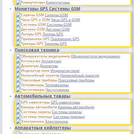
Коммутаторы
Мониторы GPS Системы GSM
Сирены GSM
Часы GPS и GSM
Системы GSM
Датчики GSM
Логеры GPS
Приёмники GPS
Трекеры GPS
Поисковая техника
Обнаружители видеокамер
Антижучки
Дозимтры
Индикатор поля
Ниленейный локатор
Поисковые приборы
Тепловизоры
Частотомеры
Автомобильные товары
GPS навигаторы
Камеры автомобиля
Системы охраны
Системы помощи
Электроника
Аппаратные кейлоггеры
Кейлоггеры