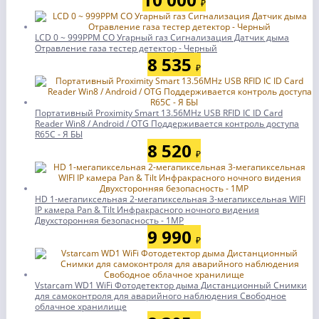
₽
LCD 0 ~ 999PPM CO Угарный газ Сигнализация Датчик дыма
Отравление газа тестер детектор - Черный
8 535
₽
Портативный Proximity Smart 13.56MHz USB RFID IC ID Card
Reader Win8 / Android / OTG Поддерживается контроль доступа
R65C - Я БЫ
8 520
₽
HD 1-мегапиксельная 2-мегапиксельная 3-мегапиксельная WIFI
IP камера Pan & Tilt Инфракрасного ночного видения
Двухсторонняя безопасность - 1MP
9 990
₽
Vstarcam WD1 WiFi Фотодетектор дыма Дистанционный Снимки
для самоконтроля для аварийного наблюдения Свободное
облачное хранилище