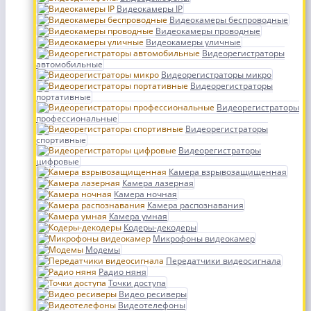
Видеокамеры IP
Видеокамеры беспроводные
Видеокамеры проводные
Видеокамеры уличные
Видеорегистраторы
автомобильные
Видеорегистраторы микро
Видеорегистраторы
портативные
Видеорегистраторы
профессиональные
Видеорегистраторы
спортивные
Видеорегистраторы
цифровые
Камера взрывозащищенная
Камера лазерная
Камера ночная
Камера распознавания
Камера умная
Кодеры-декодеры
Микрофоны видеокамер
Модемы
Передатчики видеосигнала
Радио няня
Точки доступа
Видео ресиверы
Видеотелефоны