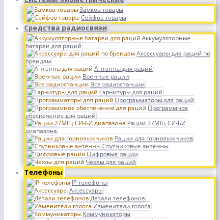
Замков товары
Сейфов товары
Средства радиосвязи
Аккумуляторные
батареи для раций
Аксессуары для раций по
брендам
Антенны для раций
Военные рации
Все радиостанции
Гарнитуры для раций
Программаторы для раций
Программное
обеспечение для раций
Рации 27МГц СИ-БИ
диапазона
Рации для горнолыжников
Спутниковые антенны
Цифровые рации
Чехлы для раций
Телефоны
IP телефоны
Аксессуары
Детали телефонов
Изменители голоса
Коммуникаторы