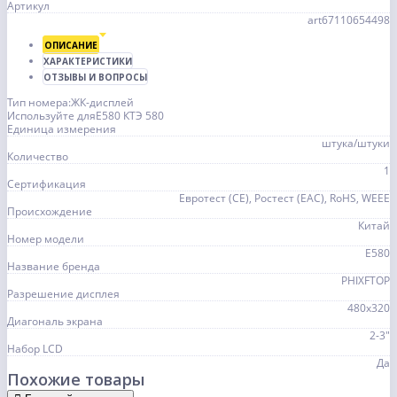
Артикул
art67110654498
ОПИСАНИЕ
ХАРАКТЕРИСТИКИ
ОТЗЫВЫ И ВОПРОСЫ
Тип номера:ЖК-дисплей
Используйте дляЕ580 КТЭ 580
Единица измерения
штука/штуки
Количество
1
Сертификация
Евротест (СЕ), Ростест (ЕАС), RoHS, WEEE
Происхождение
Китай
Номер модели
E580
Название бренда
PHIXFTOP
Разрешение дисплея
480x320
Диагональ экрана
2-3"
Набор LCD
Да
Похожие товары