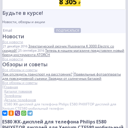
8 305
₽
Будьте в курсе!
Новости, обзоры и акции
ПОДПИСАТЬСЯ
Новости
Все новости
Электрический резчик Husqvarna K 3000 Electric со
21 декабря 2016
скидкой!
Теперь в нашем магазине представлен новый
25 сентября 2016
бренд инструмента ATORCH
Все новости
Обзоры и советы
Все обзоры и советы
Как отследить транспорт на расстояние?
Правильные фотоаппараты
для повседневной съемки
Зарядки от солнечных батарей
Все обзоры и советы
Главная
Каталог товаров
Телефоны
Детали телефонов
E580 ЖК-дисплей для телефона Philips E580 PHIXFTOP дисплей для
Xenium CTE580 мобильный телефон
E580 ЖК-дисплей для телефона Philips E580
PHIXFTOP дисплей для Xenium CTE580 мобильный