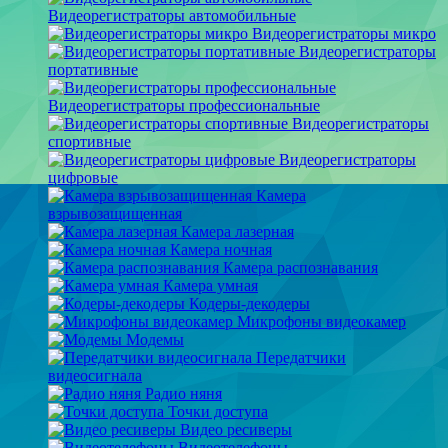
Видеорегистраторы автомобильные
Видеорегистраторы микро
Видеорегистраторы
портативные
Видеорегистраторы профессиональные
Видеорегистраторы
спортивные
Видеорегистраторы
цифровые
Камера
взрывозащищенная
Камера лазерная
Камера ночная
Камера распознавания
Камера умная
Кодеры-декодеры
Микрофоны видеокамер
Модемы
Передатчики
видеосигнала
Радио няня
Точки доступа
Видео ресиверы
Видеотелефоны