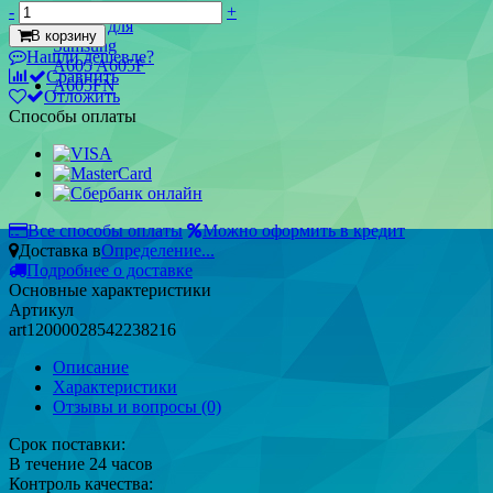
-
+
В корзину
Нашли дешевле?
Сравнить
Отложить
Способы оплаты
Все способы оплаты
Можно оформить в кредит
Доставка в
Определение...
Подробнее о доставке
Основные характеристики
Артикул
art12000028542238216
Описание
Характеристики
Отзывы и вопросы
(0)
Срок поставки:
В течение 24 часов
Контроль качества: