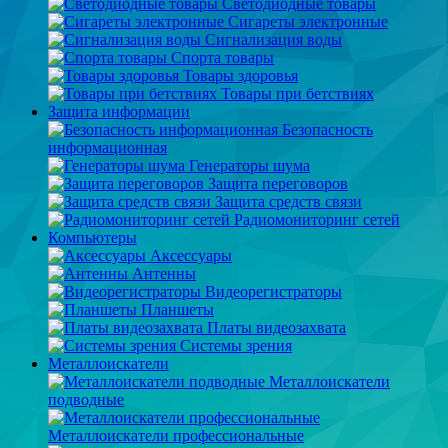
Светодиодные товары
Сигареты электронные
Сигнализация воды
Спорта товары
Товары здоровья
Товары при бетствиях
Защита информации
Безопасность
информационная
Генераторы шума
Защита переговоров
Защита средств связи
Радиомониторинг сетей
Компьютеры
Аксессуары
Антенны
Видеорегистраторы
Планшеты
Платы видеозахвата
Системы зрения
Металлоискатели
Металлоискатели
подводные
Металлоискатели профессиональные