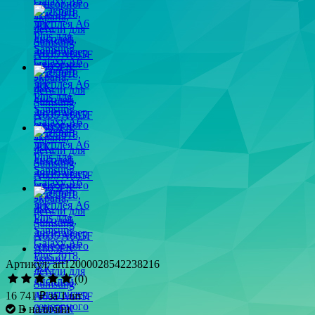
Артикул: art12000028542238216
(0)
16 741 ₽
за 1 шт
В наличии