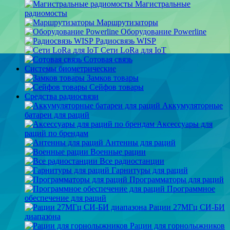
Магистральные
радиомосты
Маршрутизаторы
Оборудование Powerline
Радиосвязь WISP
Сети LoRa для IoT
Сотовая связь
Системы биометрические
Замков товары
Сейфов товары
Средства радиосвязи
Аккумуляторные
батареи для раций
Аксессуары для
раций по брендам
Антенны для раций
Военные рации
Все радиостанции
Гарнитуры для раций
Программаторы для раций
Программное
обеспечение для раций
Рации 27МГц СИ-БИ
диапазона
Рации для горнолыжников