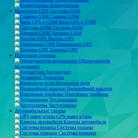
Коммутаторы
Мониторы GPS Системы GSM
Сирены GSM
Часы GPS и GSM
Системы GSM
Датчики GSM
Логеры GPS
Приёмники GPS
Трекеры GPS
Поисковая техника
Обнаружители
видеокамер
Антижучки
Дозимтры
Индикатор поля
Ниленейный локатор
Поисковые приборы
Тепловизоры
Частотомеры
Автомобильные товары
GPS навигаторы
Камеры автомобиля
Системы охраны
Системы помощи