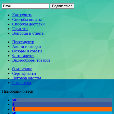
Подписаться
Как купить
Способы оплаты
Способы доставки
Гарантия
Вопросы и ответы
Пресс-центр
Акции и скидки
Обзоры и советы
Фотогалерея
Видеообзоры товаров
О магазине
Сертификаты
Договор оферты
Реквизиты
Присоединяйтесь