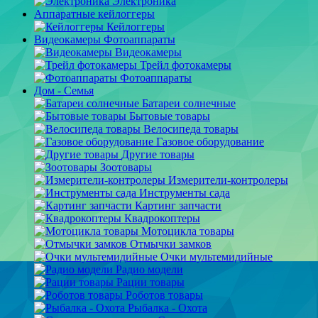
Электроника
Аппаратные кейлоггеры
Кейлоггеры
Видеокамеры Фотоаппараты
Видеокамеры
Трейл фотокамеры
Фотоаппараты
Дом - Семья
Батареи солнечные
Бытовые товары
Велосипеда товары
Газовое оборудование
Другие товары
Зоотовары
Измерители-контролеры
Инструменты сада
Картинг запчасти
Квадрокоптеры
Мотоцикла товары
Отмычки замков
Очки мультемидийные
Радио модели
Рации товары
Роботов товары
Рыбалка - Охота