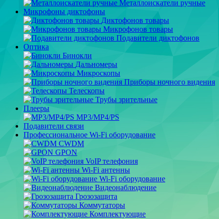
Металлоискатели ручные
Микрофоны диктофоны
Диктофонов товары
Микрофонов товары
Подавители диктофонов
Оптика
Бинокли
Дальномеры
Микроскопы
Приборы ночного видения
Телескопы
Трубы зрительные
Плееры
MP3/MP4/PS
Подавители связи
Профессиональное Wi-Fi оборудование
CWDM
GPON
VoIP телефония
Wi-Fi антенны
Wi-Fi оборудование
Видеонаблюдение
Грозозащита
Коммутаторы
Комплектующие