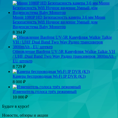
Мини 1080P HD Безопасность камера 3,6 мм Мини
Безопасность Wifi Ночное видение Умный дом
Видеосистема Baby Монитор
8 394
₽
Обновление Baofeng UV-5R Камуфляж Walkie Talkie VH
/ UHF Dual Band Two Way Радио трансиверов 3800mAh -
EU штекер
8 729
₽
Камера беспроводная Wi-Fi IP DVR (К3)
8 000
₽
Изменитель голоса трёх режимный
10 000
₽
Будьте в курсе!
Новости, обзоры и акции