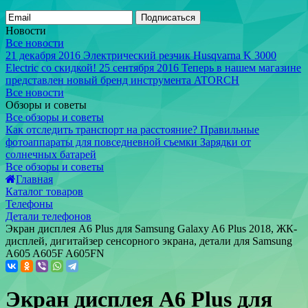
Подписаться
Новости
Все новости
21 декабря 2016
Электрический резчик Husqvarna K 3000
Electric со скидкой!
25 сентября 2016
Теперь в нашем магазине
представлен новый бренд инструмента ATORCH
Все новости
Обзоры и советы
Все обзоры и советы
Как отследить транспорт на расстояние?
Правильные
фотоаппараты для повседневной съемки
Зарядки от
солнечных батарей
Все обзоры и советы
Главная
Каталог товаров
Телефоны
Детали телефонов
Экран дисплея A6 Plus для Samsung Galaxy A6 Plus 2018, ЖК-
дисплей, дигитайзер сенсорного экрана, детали для Samsung
A605 A605F A605FN
Экран дисплея A6 Plus для