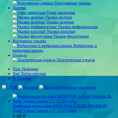
Популярные товары
Лазеры
Очки защитные
Указки желтые
Указки зелёные
Указки инфракрасные
Указки красные
Указки фиолетовые
Интимные товары
Вибраторы и
вибромассажеры
Одежда
Экзотическая одежда
New
Новинки
Хит
Хиты продаж
%
Скидки
Цифровая радио-няня BBM-9106 2.4GHz Wireless IR
Night Vision Camera 2.5" LCD Color
9 300
₽