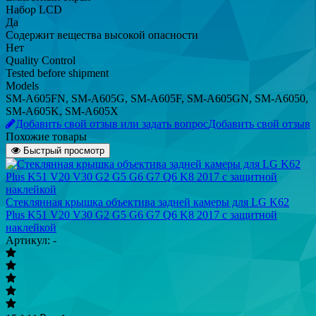
Набор LCD
Да
Содержит вещества высокой опасности
Нет
Quality Control
Tested before shipment
Models
SM-A605FN, SM-A605G, SM-A605F, SM-A605GN, SM-A6050,
SM-A605K, SM-A605X
Добавить свой отзыв или задать вопрос
Добавить свой отзыв
Похожие товары
Быстрый просмотр
Стеклянная крышка объектива задней камеры для LG K62
Plus K51 V20 V30 G2 G5 G6 G7 Q6 K8 2017 с защитной
наклейкой
Артикул: -