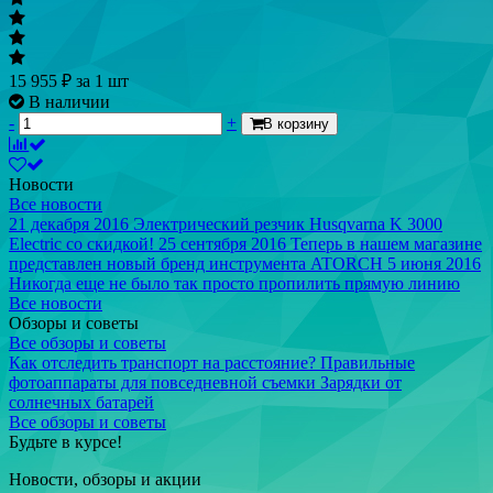
15 955
₽
за 1 шт
В наличии
-
+
В корзину
Новости
Все новости
21 декабря 2016
Электрический резчик Husqvarna K 3000
Electric со скидкой!
25 сентября 2016
Теперь в нашем магазине
представлен новый бренд инструмента ATORCH
5 июня 2016
Никогда еще не было так просто пропилить прямую линию
Все новости
Обзоры и советы
Все обзоры и советы
Как отследить транспорт на расстояние?
Правильные
фотоаппараты для повседневной съемки
Зарядки от
солнечных батарей
Все обзоры и советы
Будьте в курсе!
Новости, обзоры и акции