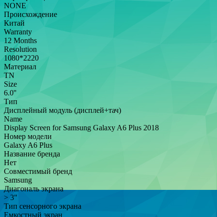
NONE
Происхождение
Китай
Warranty
12 Months
Resolution
1080*2220
Материал
TN
Size
6.0''
Тип
Дисплейный модуль (дисплей+тач)
Name
Display Screen for Samsung Galaxy A6 Plus 2018
Номер модели
Galaxy A6 Plus
Название бренда
Нет
Совместимый бренд
Samsung
Диагональ экрана
> 3"
Тип сенсорного экрана
Емкостный экран