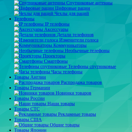
Спутниковые антенны
Цифровые рации
Чехлы для раций
Телефоны
IP телефоны
Аксессуары
Детали телефонов
Изменители голоса
Коммуникаторы
Необычные телефоны
Проекторы
Смартфоны
Телефоны спутниковые
Часы телефоны
Товары Англии
Распродажа товаров
Товары Германии
Новинки товаров
Товары России
Наши товары
Товары СТС
Рекламные товары
Товары США
Общие товары
Товары Японии