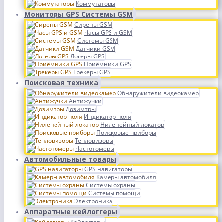
Коммутаторы
Мониторы GPS Системы GSM
Сирены GSM
Часы GPS и GSM
Системы GSM
Датчики GSM
Логеры GPS
Приёмники GPS
Трекеры GPS
Поисковая техника
Обнаружители видеокамер
Антижучки
Дозимтры
Индикатор поля
Ниленейный локатор
Поисковые приборы
Тепловизоры
Частотомеры
Автомобильные товары
GPS навигаторы
Камеры автомобиля
Системы охраны
Системы помощи
Электроника
Аппаратные кейлоггеры
Кейлоггеры