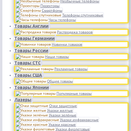
Необычные телефоны
Проекторы
Смартфоны
Телефоны спутниковые
Часы телефоны
Товары Англии
Распродажа товаров
Товары Германии
Новинки товаров
Товары России
Наши товары
Товары СТС
Рекламные товары
Товары США
Общие товары
Товары Японии
Популярные товары
Лазеры
Очки защитные
Указки желтые
Указки зелёные
Указки инфракрасные
Указки красные
Указки фиолетовые