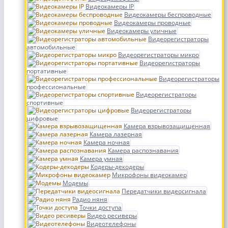
Видеокамеры IP
Видеокамеры беспроводные
Видеокамеры проводные
Видеокамеры уличные
Видеорегистраторы
автомобильные
Видеорегистраторы микро
Видеорегистраторы
портативные
Видеорегистраторы
профессиональные
Видеорегистраторы
спортивные
Видеорегистраторы
цифровые
Камера взрывозащищенная
Камера лазерная
Камера ночная
Камера распознавания
Камера умная
Кодеры-декодеры
Микрофоны видеокамер
Модемы
Передатчики видеосигнала
Радио няня
Точки доступа
Видео ресиверы
Видеотелефоны