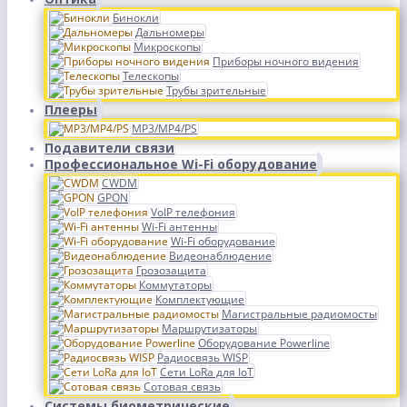
Бинокли
Дальномеры
Микроскопы
Приборы ночного видения
Телескопы
Трубы зрительные
Плееры
MP3/MP4/PS
Подавители связи
Профессиональное Wi-Fi оборудование
CWDM
GPON
VoIP телефония
Wi-Fi антенны
Wi-Fi оборудование
Видеонаблюдение
Грозозащита
Коммутаторы
Комплектующие
Магистральные радиомосты
Маршрутизаторы
Оборудование Powerline
Радиосвязь WISP
Сети LoRa для IoT
Сотовая связь
Системы биометрические