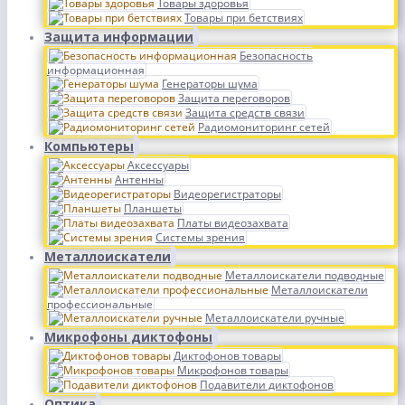
Товары здоровья
Товары при бетствиях
Защита информации
Безопасность
информационная
Генераторы шума
Защита переговоров
Защита средств связи
Радиомониторинг сетей
Компьютеры
Аксессуары
Антенны
Видеорегистраторы
Планшеты
Платы видеозахвата
Системы зрения
Металлоискатели
Металлоискатели подводные
Металлоискатели
профессиональные
Металлоискатели ручные
Микрофоны диктофоны
Диктофонов товары
Микрофонов товары
Подавители диктофонов
Оптика