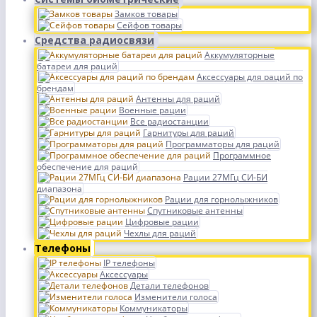
Замков товары
Сейфов товары
Средства радиосвязи
Аккумуляторные
батареи для раций
Аксессуары для раций по
брендам
Антенны для раций
Военные рации
Все радиостанции
Гарнитуры для раций
Программаторы для раций
Программное
обеспечение для раций
Рации 27МГц СИ-БИ
диапазона
Рации для горнолыжников
Спутниковые антенны
Цифровые рации
Чехлы для раций
Телефоны
IP телефоны
Аксессуары
Детали телефонов
Изменители голоса
Коммуникаторы