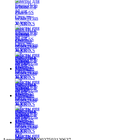
Артикул: art12000027503120627