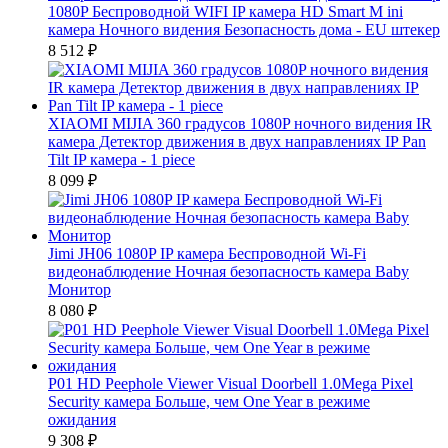
1080P Беспроводной WIFI IP камера HD Smart M ini
камера Ночного видения Безопасность дома - EU штекер
8 512
₽
XIAOMI MIJIA 360 градусов 1080P ночного видения IR
камера Детектор движения в двух направлениях IP Pan
Tilt IP камера - 1 piece
8 099
₽
Jimi JH06 1080P IP камера Беспроводной Wi-Fi
видеонаблюдение Ночная безопасность камера Baby
Монитор
8 080
₽
P01 HD Peephole Viewer Visual Doorbell 1.0Mega Pixel
Security камера Больше, чем One Year в режиме
ожидания
9 308
₽