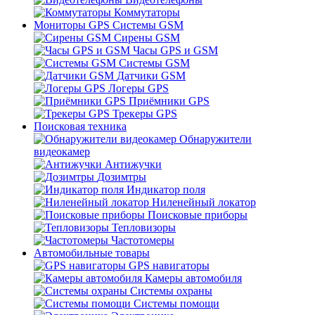
Коммутаторы
Мониторы GPS Системы GSM
Сирены GSM
Часы GPS и GSM
Системы GSM
Датчики GSM
Логеры GPS
Приёмники GPS
Трекеры GPS
Поисковая техника
Обнаружители
видеокамер
Антижучки
Дозимтры
Индикатор поля
Ниленейный локатор
Поисковые приборы
Тепловизоры
Частотомеры
Автомобильные товары
GPS навигаторы
Камеры автомобиля
Системы охраны
Системы помощи