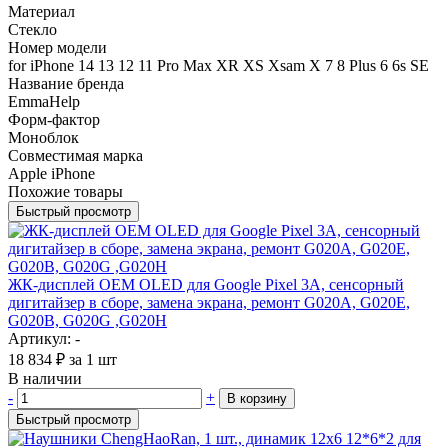
Материал
Стекло
Номер модели
for iPhone 14 13 12 11 Pro Max XR XS Xsam X 7 8 Plus 6 6s SE
Название бренда
EmmaHelp
Форм-фактор
Моноблок
Совместимая марка
Apple iPhone
Похожие товары
Быстрый просмотр
ЖК-дисплей OEM OLED для Google Pixel 3A, сенсорный
дигитайзер в сборе, замена экрана, ремонт G020A, G020E,
G020B, G020G ,G020H
Артикул: -
18 834
₽
за 1 шт
В наличии
-
+
В корзину
Быстрый просмотр