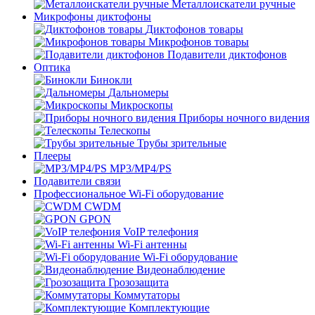
Металлоискатели ручные
Микрофоны диктофоны
Диктофонов товары
Микрофонов товары
Подавители диктофонов
Оптика
Бинокли
Дальномеры
Микроскопы
Приборы ночного видения
Телескопы
Трубы зрительные
Плееры
MP3/MP4/PS
Подавители связи
Профессиональное Wi-Fi оборудование
CWDM
GPON
VoIP телефония
Wi-Fi антенны
Wi-Fi оборудование
Видеонаблюдение
Грозозащита
Коммутаторы
Комплектующие