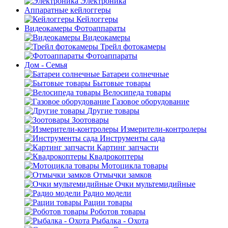
Электроника
Аппаратные кейлоггеры
Кейлоггеры
Видеокамеры Фотоаппараты
Видеокамеры
Трейл фотокамеры
Фотоаппараты
Дом - Семья
Батареи солнечные
Бытовые товары
Велосипеда товары
Газовое оборудование
Другие товары
Зоотовары
Измерители-контролеры
Инструменты сада
Картинг запчасти
Квадрокоптеры
Мотоцикла товары
Отмычки замков
Очки мультемидийные
Радио модели
Рации товары
Роботов товары
Рыбалка - Охота