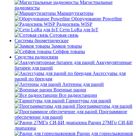
Магистральные
радиомосты
Маршрутизаторы
Оборудование Powerline
Радиосвязь WISP
Сети LoRa для IoT
Сотовая связь
Системы биометрические
Замков товары
Сейфов товары
Средства радиосвязи
Аккумуляторные
батареи для раций
Аксессуары для
раций по брендам
Антенны для раций
Военные рации
Все радиостанции
Гарнитуры для раций
Программаторы для раций
Программное
обеспечение для раций
Рации 27МГц СИ-БИ
диапазона
Рации для горнолыжников