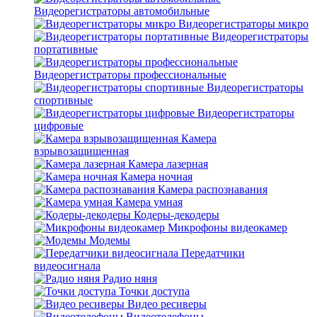
Видеорегистраторы автомобильные
Видеорегистраторы микро
Видеорегистраторы
портативные
Видеорегистраторы профессиональные
Видеорегистраторы
спортивные
Видеорегистраторы
цифровые
Камера
взрывозащищенная
Камера лазерная
Камера ночная
Камера распознавания
Камера умная
Кодеры-декодеры
Микрофоны видеокамер
Модемы
Передатчики
видеосигнала
Радио няня
Точки доступа
Видео ресиверы
Видеотелефоны