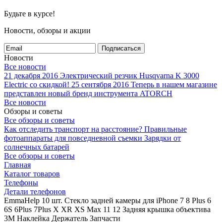
Будьте в курсе!
Новости, обзоры и акции
Подписаться
Новости
Все новости
21 декабря 2016
Электрический резчик Husqvarna K 3000
Electric со скидкой!
25 сентября 2016
Теперь в нашем магазине
представлен новый бренд инструмента ATORCH
Все новости
Обзоры и советы
Все обзоры и советы
Как отследить транспорт на расстояние?
Правильные
фотоаппараты для повседневной съемки
Зарядки от
солнечных батарей
Все обзоры и советы
Главная
Каталог товаров
Телефоны
Детали телефонов
EmmaHelp 10 шт. Стекло задней камеры для iPhone 7 8 Plus 6
6S 6Plus 7Plus X XR XS Max 11 12 Задняя крышка объектива
3M Наклейка Держатель Запчасти