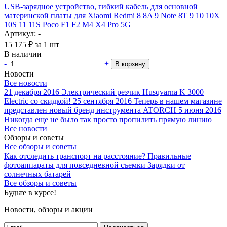
USB-зарядное устройство, гибкий кабель для основной
материнской платы для Xiaomi Redmi 8 8A 9 Note 8T 9 10 10X
10S 11 11S Poco F1 F2 M4 X4 Pro 5G
Артикул: -
15 175
₽
за 1 шт
В наличии
-
+
В корзину
Новости
Все новости
21 декабря 2016
Электрический резчик Husqvarna K 3000
Electric со скидкой!
25 сентября 2016
Теперь в нашем магазине
представлен новый бренд инструмента ATORCH
5 июня 2016
Никогда еще не было так просто пропилить прямую линию
Все новости
Обзоры и советы
Все обзоры и советы
Как отследить транспорт на расстояние?
Правильные
фотоаппараты для повседневной съемки
Зарядки от
солнечных батарей
Все обзоры и советы
Будьте в курсе!
Новости, обзоры и акции