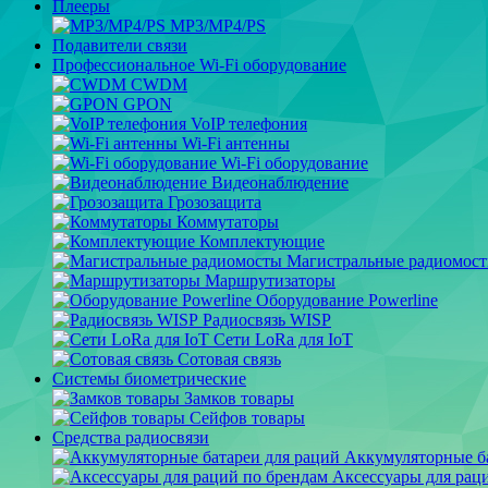
Плееры
MP3/MP4/PS
Подавители связи
Профессиональное Wi-Fi оборудование
CWDM
GPON
VoIP телефония
Wi-Fi антенны
Wi-Fi оборудование
Видеонаблюдение
Грозозащита
Коммутаторы
Комплектующие
Магистральные радиомос
Маршрутизаторы
Оборудование Powerline
Радиосвязь WISP
Сети LoRa для IoT
Сотовая связь
Системы биометрические
Замков товары
Сейфов товары
Средства радиосвязи
Аккумуляторные ба
Аксессуары для рац