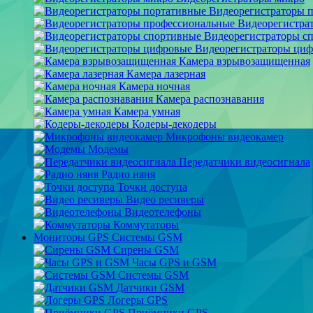
Видеорегистраторы 
Видеорегистра
Видеорегистраторы с
Видеорегистраторы ци
Камера взрывозащищенная
Камера лазерная
Камера ночная
Камера распознавания
Камера умная
Кодеры-декодеры
Микрофоны видеокамер
Модемы
Передатчики видеосигнала
Радио няня
Точки доступа
Видео ресиверы
Видеотелефоны
Коммутаторы
Мониторы GPS Системы GSM
Сирены GSM
Часы GPS и GSM
Системы GSM
Датчики GSM
Логеры GPS
Приёмники GPS