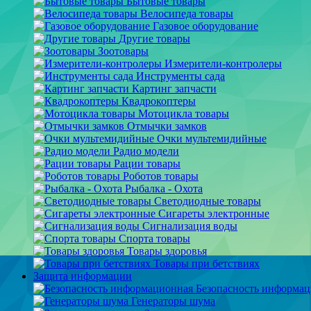
Бытовые товары
Велосипеда товары
Газовое оборудование
Другие товары
Зоотовары
Измерители-контролеры
Инструменты сада
Картинг запчасти
Квадрокоптеры
Мотоцикла товары
Отмычки замков
Очки мультемидийные
Радио модели
Рации товары
Роботов товары
Рыбалка - Охота
Светодиодные товары
Сигареты электронные
Сигнализация воды
Спорта товары
Товары здоровья
Товары при бетствиях
Защита информации
Безопасность информа
Генераторы шума