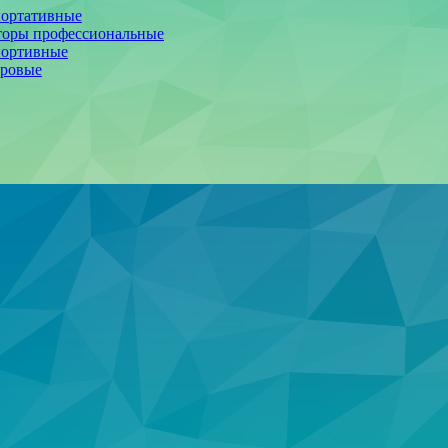
портативные
торы профессиональные
портивные
фровые