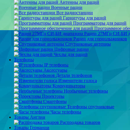
Антенны для раций
Военные рации
Все радиостанции
Гарнитуры для раций
Программаторы для раций
Программное обе
Рации 27МГц СИ-БИ д
Рации для горнолыжников
Спутниковые антенны
Цифровые рации
Чехлы для раций
Телефоны
IP телефоны
Аксессуары
Детали телефонов
Изменители голоса
Коммуникаторы
Необычные телефоны
Проекторы
Смартфоны
Телефоны спутниковые
Часы телефоны
Товары Англии
Распродажа товаров
Товары Германии