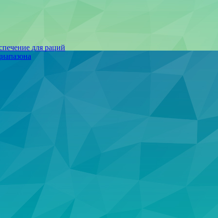
спечение для раций
иапазона