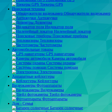
Трекеры GPS
Поисковая техника
Обнаружители видеокамер
Антижучки
Дозимтры
Индикатор поля
Ниленейный локатор
Поисковые приборы
Тепловизоры
Частотомеры
Автомобильные товары
GPS навигаторы
Камеры автомобиля
Системы охраны
Системы помощи
Электроника
Аппаратные кейлоггеры
Кейлоггеры
Видеокамеры Фотоаппараты
Видеокамеры
Трейл фотокамеры
Фотоаппараты
Дом - Семья
Батареи солнечные