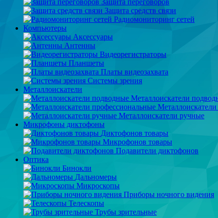
Защита переговоров
Защита средств связи
Радиомониторинг сетей
Компьютеры
Аксессуары
Антенны
Видеорегистраторы
Планшеты
Платы видеозахвата
Системы зрения
Металлоискатели
Металлоискатели подвод
Металлоискатели
Металлоискатели ручные
Микрофоны диктофоны
Диктофонов товары
Микрофонов товары
Подавители диктофонов
Оптика
Бинокли
Дальномеры
Микроскопы
Приборы ночного видения
Телескопы
Трубы зрительные