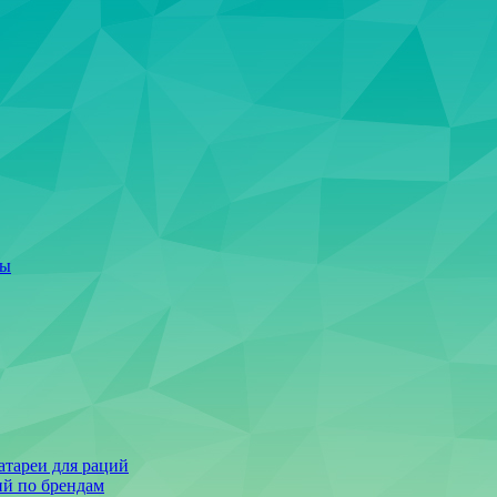
ты
тареи для раций
ий по брендам