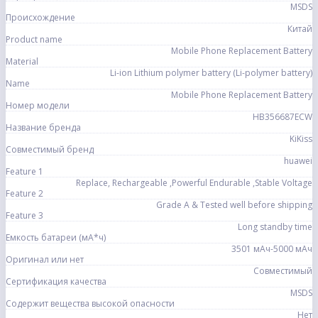
MSDS
Происхождение
Китай
Product name
Mobile Phone Replacement Battery
Material
Li-ion Lithium polymer battery (Li-polymer battery)
Name
Mobile Phone Replacement Battery
Номер модели
HB356687ECW
Название бренда
KiKiss
Совместимый бренд
huawei
Feature 1
Replace, Rechargeable ,Powerful Endurable ,Stable Voltage
Feature 2
Grade A & Tested well before shipping
Feature 3
Long standby time
Емкость батареи (мА*ч)
3501 мАч-5000 мАч
Оригинал или нет
Совместимый
Сертификация качества
MSDS
Содержит вещества высокой опасности
Нет