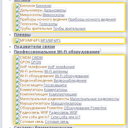
Бинокли
Дальномеры
Микроскопы
Приборы ночного видения
Телескопы
Трубы зрительные
Плееры
MP3/MP4/PS
Подавители связи
Профессиональное Wi-Fi оборудование
CWDM
GPON
VoIP телефония
Wi-Fi антенны
Wi-Fi оборудование
Видеонаблюдение
Грозозащита
Коммутаторы
Комплектующие
Магистральные радиомосты
Маршрутизаторы
Оборудование Powerline
Радиосвязь WISP
Сети LoRa для IoT
Сотовая связь
Системы биометрические