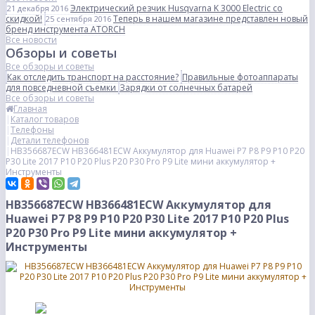
Электрический резчик Husqvarna K 3000 Electric со
21 декабря 2016
скидкой!
Теперь в нашем магазине представлен новый
25 сентября 2016
бренд инструмента ATORCH
Все новости
Обзоры и советы
Все обзоры и советы
Как отследить транспорт на расстояние?
Правильные фотоаппараты
для повседневной съемки
Зарядки от солнечных батарей
Все обзоры и советы
Главная
Каталог товаров
Телефоны
Детали телефонов
HB356687ECW HB366481ECW Аккумулятор для Huawei P7 P8 P9 P10 P20
P30 Lite 2017 P10 P20 Plus P20 P30 Pro P9 Lite мини аккумулятор +
Инструменты
HB356687ECW HB366481ECW Аккумулятор для
Huawei P7 P8 P9 P10 P20 P30 Lite 2017 P10 P20 Plus
P20 P30 Pro P9 Lite мини аккумулятор +
Инструменты