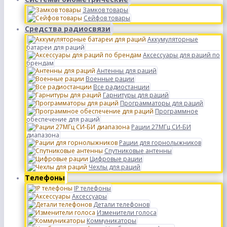
Замков товары
Сейфов товары
Средства радиосвязи
Аккумуляторные
батареи для раций
Аксессуары для раций по
брендам
Антенны для раций
Военные рации
Все радиостанции
Гарнитуры для раций
Программаторы для раций
Программное
обеспечение для раций
Рации 27МГц СИ-БИ
диапазона
Рации для горнолыжников
Спутниковые антенны
Цифровые рации
Чехлы для раций
Телефоны
IP телефоны
Аксессуары
Детали телефонов
Изменители голоса
Коммуникаторы