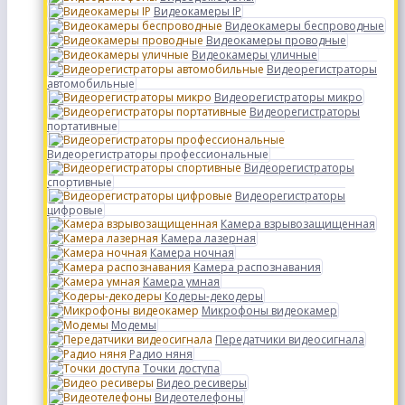
Видеокамеры IP
Видеокамеры беспроводные
Видеокамеры проводные
Видеокамеры уличные
Видеорегистраторы
автомобильные
Видеорегистраторы микро
Видеорегистраторы
портативные
Видеорегистраторы профессиональные
Видеорегистраторы
спортивные
Видеорегистраторы
цифровые
Камера взрывозащищенная
Камера лазерная
Камера ночная
Камера распознавания
Камера умная
Кодеры-декодеры
Микрофоны видеокамер
Модемы
Передатчики видеосигнала
Радио няня
Точки доступа
Видео ресиверы
Видеотелефоны