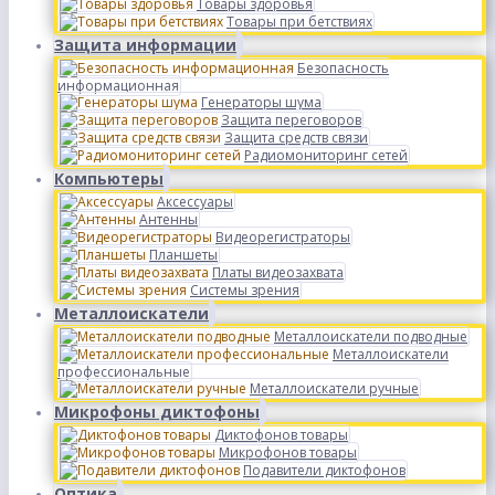
Товары здоровья
Товары при бетствиях
Защита информации
Безопасность
информационная
Генераторы шума
Защита переговоров
Защита средств связи
Радиомониторинг сетей
Компьютеры
Аксессуары
Антенны
Видеорегистраторы
Планшеты
Платы видеозахвата
Системы зрения
Металлоискатели
Металлоискатели подводные
Металлоискатели
профессиональные
Металлоискатели ручные
Микрофоны диктофоны
Диктофонов товары
Микрофонов товары
Подавители диктофонов
Оптика