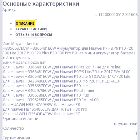
Основные характеристики
Артикул
art12000020518951608
ОПИСАНИЕ
ХАРАКТЕРИСТИКИ
ОТЗЫВЫ И ВОПРОСЫ
Имя Мода = ckeditor
HB356687ECW HB366481ECW Аккумулятор для Huawei P7 P8 P9 P10 P20
P30 Lite 2017 P10 P20 Plus P20 P30 Pro P9 Lite мини аккумулятор батарея
+ Инструменты
Банк Модель Подходит
Для Huawei HB366481ECW Для Huawei P8 lite 2017 (не для P8 lite)
Для Huawei HB366481ECW Для Huawei P9/P9 Lite/P9 lite 2017 EVA-AL00
Для Huawei HB366481ECW Для Huawei P10 Lite G10,WAS-TL10/ P20 Lite
Для Huawei HB436486ECW Для Huawei P20 Pro P20 Plus CLT-AL01
Для Huawei HB356687ECW Для Huawei P30 Lite
Для Huawei HB405979ECW Для Huawei P9 Lite mini
Для Huawei HB386589ECW Для Huawei P10 Plus
Для Huawei HB396285ECW Для Huawei P20 EML-AL00
Для HUAWEI HB3447A9EBW Для Huawei P8
Для huawei HB486486ECW Для Huawei P30 Pro
Для HUAWEI HB3543B4EBW Для Huawei P7
Единица измерения
штука/штуки
Количество
1
Сертификация