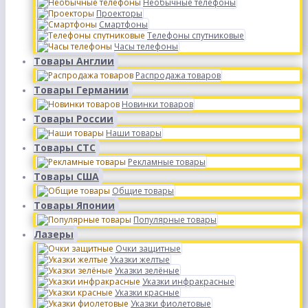
Необычные телефоны
Проекторы
Смартфоны
Телефоны спутниковые
Часы телефоны
Товары Англии
Распродажа товаров
Товары Германии
Новинки товаров
Товары России
Наши товары
Товары СТС
Рекламные товары
Товары США
Общие товары
Товары Японии
Популярные товары
Лазеры
Очки защитные
Указки желтые
Указки зелёные
Указки инфракрасные
Указки красные
Указки фиолетовые