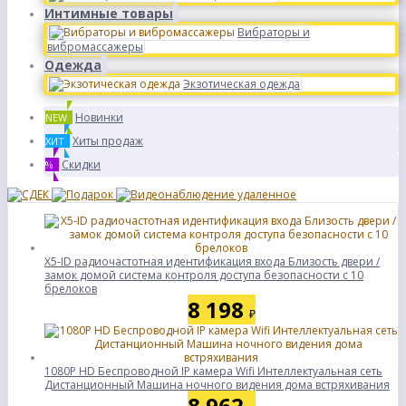
Интимные товары
Вибраторы и
вибромассажеры
Одежда
Экзотическая одежда
Новинки
NEW
Хиты продаж
ХИТ
Скидки
%
X5-ID радиочастотная идентификация входа Близость двери /
замок домой система контроля доступа безопасности с 10
брелоков
8 198
₽
1080P HD Беспроводной IP камера Wifi Интеллектуальная сеть
Дистанционный Машина ночного видения дома встряхивания
8 962