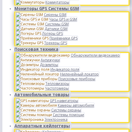
Коммутаторы
Мониторы GPS Системы GSM
Сирены GSM
Часы GPS и GSM
Системы GSM
Датчики GSM
Логеры GPS
Приёмники GPS
Трекеры GPS
Поисковая техника
Обнаружители видеокамер
Антижучки
Дозимтры
Индикатор поля
Ниленейный локатор
Поисковые приборы
Тепловизоры
Частотомеры
Автомобильные товары
GPS навигаторы
Камеры автомобиля
Системы охраны
Системы помощи
Электроника
Аппаратные кейлоггеры
Кейлоггеры