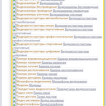
Видеокамеры IP
Видеокамеры беспроводные
Видеокамеры проводные
Видеокамеры уличные
Видеорегистраторы
автомобильные
Видеорегистраторы микро
Видеорегистраторы
портативные
Видеорегистраторы
профессиональные
Видеорегистраторы
спортивные
Видеорегистраторы
цифровые
Камера взрывозащищенная
Камера лазерная
Камера ночная
Камера распознавания
Камера умная
Кодеры-декодеры
Микрофоны видеокамер
Модемы
Передатчики видеосигнала
Радио няня
Точки доступа
Видео ресиверы
Видеотелефоны