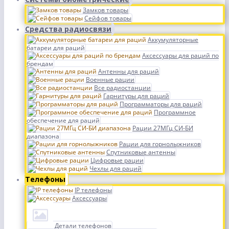
Замков товары
Сейфов товары
Средства радиосвязи
Аккумуляторные
батареи для раций
Аксессуары для раций по
брендам
Антенны для раций
Военные рации
Все радиостанции
Гарнитуры для раций
Программаторы для раций
Программное
обеспечение для раций
Рации 27МГц СИ-БИ
диапазона
Рации для горнолыжников
Спутниковые антенны
Цифровые рации
Чехлы для раций
Телефоны
IP телефоны
Аксессуары
Детали телефонов