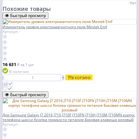
Нет
Похожие товары
Быстрый просмотр
Измеритель уровня электромагнитного поля Mestek Emf
Артикул: -
16 631
₽
за 1 шт
В наличии
-
+
В КОРЗИНУ
Быстрый просмотр
Для Samsung Galaxy J7 2016 J710 J710F J710FN J710H J710M J710MN корпус
телефона шасси Кнопка громкости питания Боковая клавиша розовый
Артикул: -