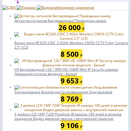
Детектор сигналов Беспроводных/ Проводных камер.
26 000
₽
Видео няня RC820-230C 2.4GHz Wireless CMOS CCTV Color Camera
2.5" LCD
8 500
₽
H9 Беспроводной 120 ° WIFI HD 1080P Mini IP Security камера
Домашнее ночное видение - Белый
9 653
₽
Сигнализации безопасности оповещения Уход вызовов
8 769
₽
3 дюйма LCD 1MP 720P Peephole IR камера 180 дней в режиме
ожидания Видео дверной звонок с внутренней памятью
9 106
₽