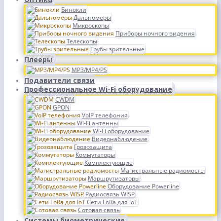
Бинокли
Дальномеры
Микроскопы
Приборы ночного видения
Телескопы
Трубы зрительные
Плееры
MP3/MP4/PS
Подавители связи
Профессиональное Wi-Fi оборудование
CWDM
GPON
VoIP телефония
Wi-Fi антенны
Wi-Fi оборудование
Видеонаблюдение
Грозозащита
Коммутаторы
Комплектующие
Магистральные радиомосты
Маршрутизаторы
Оборудование Powerline
Радиосвязь WISP
Сети LoRa для IoT
Сотовая связь
Системы биометрические