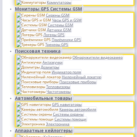
Коммутаторы
Мониторы GPS Системы GSM
Сирены GSM
Часы GPS и GSM
Системы GSM
Датчики GSM
Логеры GPS
Приёмники GPS
Трекеры GPS
Поисковая техника
Обнаружители видеокамер
Антижучки
Дозимтры
Индикатор поля
Ниленейный локатор
Поисковые приборы
Тепловизоры
Частотомеры
Автомобильные товары
GPS навигаторы
Камеры автомобиля
Системы охраны
Системы помощи
Электроника
Аппаратные кейлоггеры
Кейлоггеры