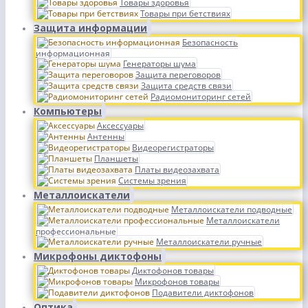
Товары здоровья
Товары при бетствиях
Защита информации
Безопасность
информационная
Генераторы шума
Защита переговоров
Защита средств связи
Радиомониторинг сетей
Компьютеры
Аксессуары
Антенны
Видеорегистраторы
Планшеты
Платы видеозахвата
Системы зрения
Металлоискатели
Металлоискатели подводные
Металлоискатели
профессиональные
Металлоискатели ручные
Микрофоны диктофоны
Диктофонов товары
Микрофонов товары
Подавители диктофонов
Оптика