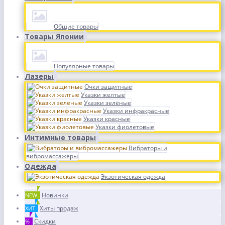
Общие товары
Товары Японии
Популярные товары
Лазеры
Очки защитные
Указки желтые
Указки зелёные
Указки инфракрасные
Указки красные
Указки фиолетовые
Интимные товары
Вибраторы и
вибромассажеры
Одежда
Экзотическая одежда
Новинки
NEW
Хиты продаж
ХИТ
Скидки
%