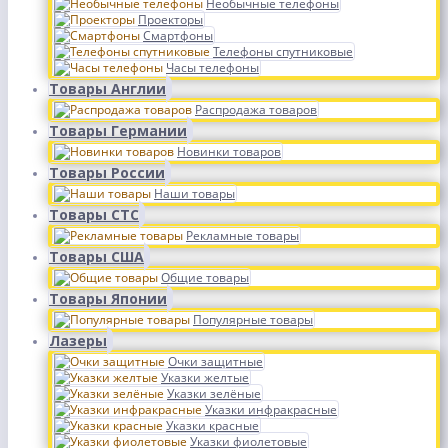
Необычные телефоны
Проекторы
Смартфоны
Телефоны спутниковые
Часы телефоны
Товары Англии
Распродажа товаров
Товары Германии
Новинки товаров
Товары России
Наши товары
Товары СТС
Рекламные товары
Товары США
Общие товары
Товары Японии
Популярные товары
Лазеры
Очки защитные
Указки желтые
Указки зелёные
Указки инфракрасные
Указки красные
Указки фиолетовые