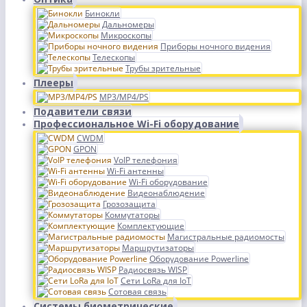
Бинокли
Дальномеры
Микроскопы
Приборы ночного видения
Телескопы
Трубы зрительные
Плееры
MP3/MP4/PS
Подавители связи
Профессиональное Wi-Fi оборудование
CWDM
GPON
VoIP телефония
Wi-Fi антенны
Wi-Fi оборудование
Видеонаблюдение
Грозозащита
Коммутаторы
Комплектующие
Магистральные радиомосты
Маршрутизаторы
Оборудование Powerline
Радиосвязь WISP
Сети LoRa для IoT
Сотовая связь
Системы биометрические