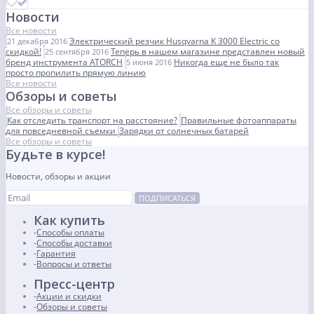
Новости
Все новости
Электрический резчик Husqvarna K 3000 Electric со
21 декабря 2016
скидкой!
Теперь в нашем магазине представлен новый
25 сентября 2016
бренд инструмента ATORCH
Никогда еще не было так
5 июня 2016
просто пропилить прямую линию
Все новости
Обзоры и советы
Все обзоры и советы
Как отследить транспорт на расстояние?
Правильные фотоаппараты
для повседневной съемки
Зарядки от солнечных батарей
Все обзоры и советы
Будьте в курсе!
Новости, обзоры и акции
ПОДПИСАТЬСЯ
Как купить
Способы оплаты
Способы доставки
Гарантия
Вопросы и ответы
Пресс-центр
Акции и скидки
Обзоры и советы