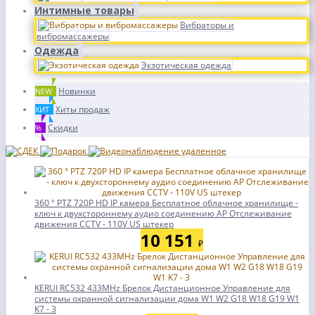
Интимные товары
Вибраторы и
вибромассажеры
Одежда
Экзотическая одежда
Новинки
NEW
Хиты продаж
ХИТ
Скидки
%
360 ° PTZ 720P HD IP камера Бесплатное облачное хранилище -
ключ к двухстороннему аудио соединению AP Отслеживание
движения CCTV - 110V US штекер
10 151
₽
KERUI RC532 433MHz Брелок Дистанционное Управление для
системы охранной сигнализации дома W1 W2 G18 W18 G19 W1
K7 - 3