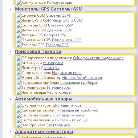
Коммутаторы
Мониторы GPS Системы GSM
Сирены GSM
Часы GPS и GSM
Системы GSM
Датчики GSM
Логеры GPS
Приёмники GPS
Трекеры GPS
Поисковая техника
Обнаружители видеокамер
Антижучки
Дозимтры
Индикатор поля
Ниленейный локатор
Поисковые приборы
Тепловизоры
Частотомеры
Автомобильные товары
GPS навигаторы
Камеры автомобиля
Системы охраны
Системы помощи
Электроника
Аппаратные кейлоггеры
Кейлоггеры