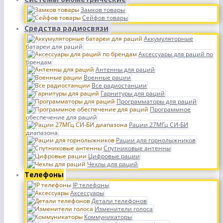
Замков товары
Сейфов товары
Средства радиосвязи
Аккумуляторные
батареи для раций
Аксессуары для раций по
брендам
Антенны для раций
Военные рации
Все радиостанции
Гарнитуры для раций
Программаторы для раций
Программное
обеспечение для раций
Рации 27МГц СИ-БИ
диапазона
Рации для горнолыжников
Спутниковые антенны
Цифровые рации
Чехлы для раций
Телефоны
IP телефоны
Аксессуары
Детали телефонов
Изменители голоса
Коммуникаторы