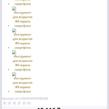
Артикул: art12000044594586288
(0)