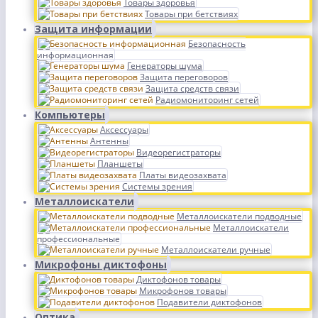
Товары здоровья
Товары при бетствиях
Защита информации
Безопасность
информационная
Генераторы шума
Защита переговоров
Защита средств связи
Радиомониторинг сетей
Компьютеры
Аксессуары
Антенны
Видеорегистраторы
Планшеты
Платы видеозахвата
Системы зрения
Металлоискатели
Металлоискатели подводные
Металлоискатели
профессиональные
Металлоискатели ручные
Микрофоны диктофоны
Диктофонов товары
Микрофонов товары
Подавители диктофонов
Оптика