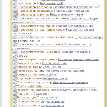
Видеокамеры IP
Видеокамеры беспроводные
Видеокамеры проводные
Видеокамеры уличные
Видеорегистраторы
автомобильные
Видеорегистраторы микро
Видеорегистраторы
портативные
Видеорегистраторы
профессиональные
Видеорегистраторы
спортивные
Видеорегистраторы
цифровые
Камера взрывозащищенная
Камера лазерная
Камера ночная
Камера распознавания
Камера умная
Кодеры-декодеры
Микрофоны видеокамер
Модемы
Передатчики видеосигнала
Радио няня
Точки доступа
Видео ресиверы
Видеотелефоны