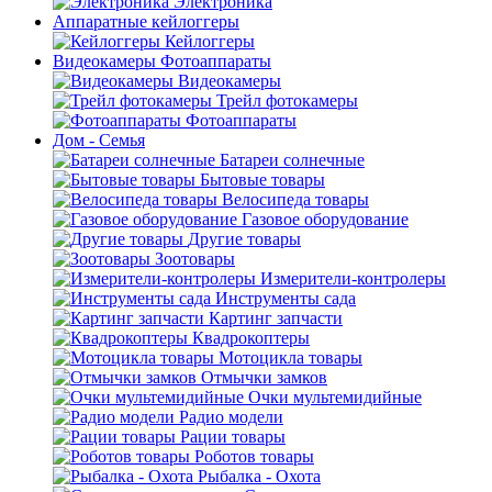
Электроника
Аппаратные кейлоггеры
Кейлоггеры
Видеокамеры Фотоаппараты
Видеокамеры
Трейл фотокамеры
Фотоаппараты
Дом - Семья
Батареи солнечные
Бытовые товары
Велосипеда товары
Газовое оборудование
Другие товары
Зоотовары
Измерители-контролеры
Инструменты сада
Картинг запчасти
Квадрокоптеры
Мотоцикла товары
Отмычки замков
Очки мультемидийные
Радио модели
Рации товары
Роботов товары
Рыбалка - Охота