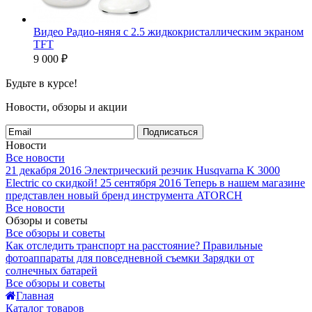
Видео Радио-няня c 2.5 жидкокристаллическим экраном
TFT
9 000
₽
Будьте в курсе!
Новости, обзоры и акции
Подписаться
Новости
Все новости
21 декабря 2016
Электрический резчик Husqvarna K 3000
Electric со скидкой!
25 сентября 2016
Теперь в нашем магазине
представлен новый бренд инструмента ATORCH
Все новости
Обзоры и советы
Все обзоры и советы
Как отследить транспорт на расстояние?
Правильные
фотоаппараты для повседневной съемки
Зарядки от
солнечных батарей
Все обзоры и советы
Главная
Каталог товаров