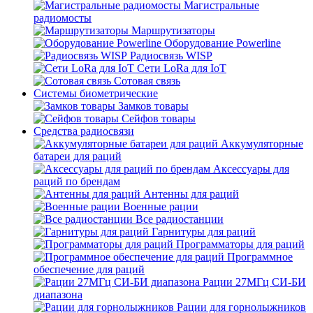
Магистральные
радиомосты
Маршрутизаторы
Оборудование Powerline
Радиосвязь WISP
Сети LoRa для IoT
Сотовая связь
Системы биометрические
Замков товары
Сейфов товары
Средства радиосвязи
Аккумуляторные
батареи для раций
Аксессуары для
раций по брендам
Антенны для раций
Военные рации
Все радиостанции
Гарнитуры для раций
Программаторы для раций
Программное
обеспечение для раций
Рации 27МГц СИ-БИ
диапазона
Рации для горнолыжников