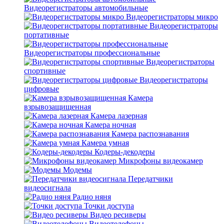
Видеорегистраторы автомобильные
Видеорегистраторы микро
Видеорегистраторы
портативные
Видеорегистраторы профессиональные
Видеорегистраторы
спортивные
Видеорегистраторы
цифровые
Камера
взрывозащищенная
Камера лазерная
Камера ночная
Камера распознавания
Камера умная
Кодеры-декодеры
Микрофоны видеокамер
Модемы
Передатчики
видеосигнала
Радио няня
Точки доступа
Видео ресиверы
Видеотелефоны