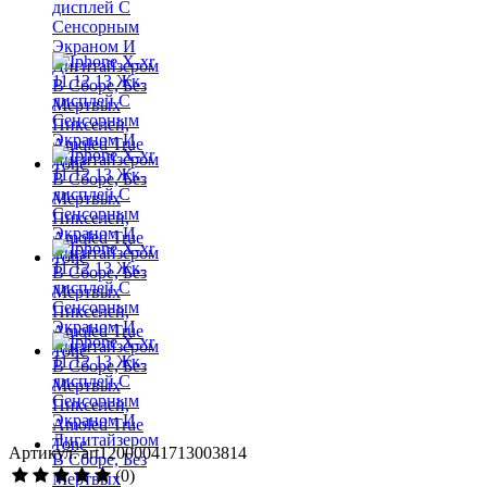
Артикул: art12000041713003814
(0)