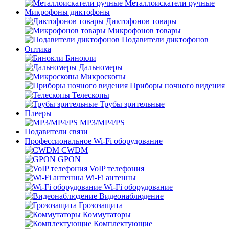
Металлоискатели ручные
Микрофоны диктофоны
Диктофонов товары
Микрофонов товары
Подавители диктофонов
Оптика
Бинокли
Дальномеры
Микроскопы
Приборы ночного видения
Телескопы
Трубы зрительные
Плееры
MP3/MP4/PS
Подавители связи
Профессиональное Wi-Fi оборудование
CWDM
GPON
VoIP телефония
Wi-Fi антенны
Wi-Fi оборудование
Видеонаблюдение
Грозозащита
Коммутаторы
Комплектующие