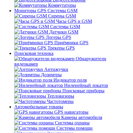
Коммутаторы
Мониторы GPS Системы GSM
Сирены GSM
Часы GPS и GSM
Системы GSM
Датчики GSM
Логеры GPS
Приёмники GPS
Трекеры GPS
Поисковая техника
Обнаружители
видеокамер
Антижучки
Дозимтры
Индикатор поля
Ниленейный локатор
Поисковые приборы
Тепловизоры
Частотомеры
Автомобильные товары
GPS навигаторы
Камеры автомобиля
Системы охраны
Системы помощи