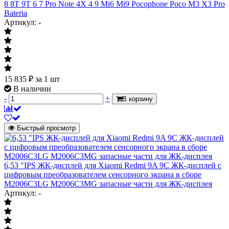
8 8T 9T 6 7 Pro Note 4X 4 9 Mi6 Mi9 Pocophone Poco M3 X3 Pro
Bateria
Артикул: -
15 835
₽
за 1 шт
В наличии
-
+
В корзину
Быстрый просмотр
6,53 "IPS ЖК-дисплей для Xiaomi Redmi 9A 9C ЖК-дисплей с
цифровым преобразователем сенсорного экрана в сборе
M2006C3LG M2006C3MG запасные части для ЖК-дисплея
Артикул: -