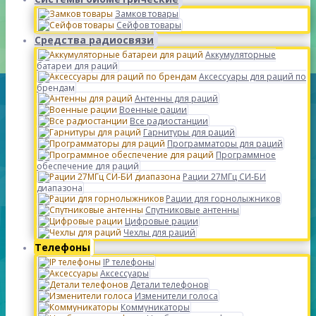
Замков товары
Сейфов товары
Средства радиосвязи
Аккумуляторные
батареи для раций
Аксессуары для раций по
брендам
Антенны для раций
Военные рации
Все радиостанции
Гарнитуры для раций
Программаторы для раций
Программное
обеспечение для раций
Рации 27МГц СИ-БИ
диапазона
Рации для горнолыжников
Спутниковые антенны
Цифровые рации
Чехлы для раций
Телефоны
IP телефоны
Аксессуары
Детали телефонов
Изменители голоса
Коммуникаторы