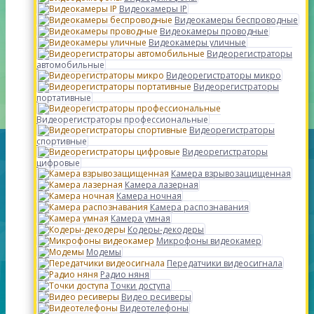
Видеокамеры IP
Видеокамеры беспроводные
Видеокамеры проводные
Видеокамеры уличные
Видеорегистраторы
автомобильные
Видеорегистраторы микро
Видеорегистраторы
портативные
Видеорегистраторы профессиональные
Видеорегистраторы
спортивные
Видеорегистраторы
цифровые
Камера взрывозащищенная
Камера лазерная
Камера ночная
Камера распознавания
Камера умная
Кодеры-декодеры
Микрофоны видеокамер
Модемы
Передатчики видеосигнала
Радио няня
Точки доступа
Видео ресиверы
Видеотелефоны