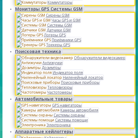
Коммутаторы
Мониторы GPS Системы GSM
Сирены GSM
Часы GPS и GSM
Системы GSM
Датчики GSM
Логеры GPS
Приёмники GPS
Трекеры GPS
Поисковая техника
Обнаружители видеокамер
Антижучки
Дозимтры
Индикатор поля
Ниленейный локатор
Поисковые приборы
Тепловизоры
Частотомеры
Автомобильные товары
GPS навигаторы
Камеры автомобиля
Системы охраны
Системы помощи
Электроника
Аппаратные кейлоггеры
Кейлоггеры