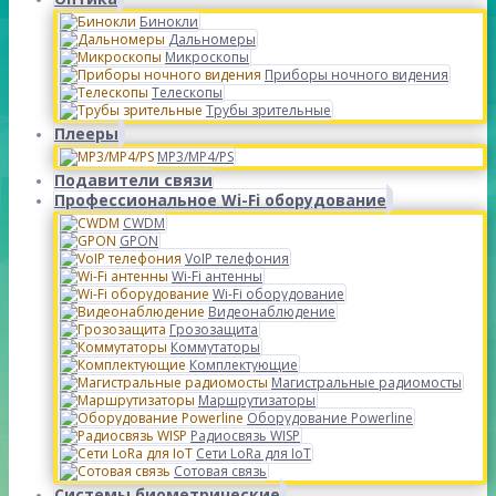
Бинокли
Дальномеры
Микроскопы
Приборы ночного видения
Телескопы
Трубы зрительные
Плееры
MP3/MP4/PS
Подавители связи
Профессиональное Wi-Fi оборудование
CWDM
GPON
VoIP телефония
Wi-Fi антенны
Wi-Fi оборудование
Видеонаблюдение
Грозозащита
Коммутаторы
Комплектующие
Магистральные радиомосты
Маршрутизаторы
Оборудование Powerline
Радиосвязь WISP
Сети LoRa для IoT
Сотовая связь
Системы биометрические