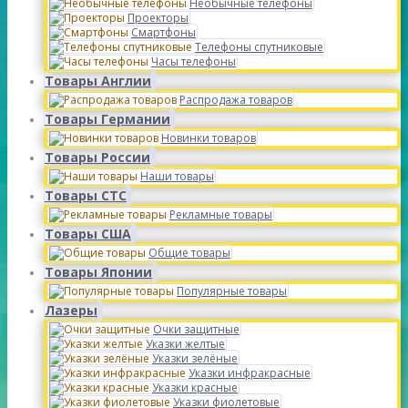
Необычные телефоны
Проекторы
Смартфоны
Телефоны спутниковые
Часы телефоны
Товары Англии
Распродажа товаров
Товары Германии
Новинки товаров
Товары России
Наши товары
Товары СТС
Рекламные товары
Товары США
Общие товары
Товары Японии
Популярные товары
Лазеры
Очки защитные
Указки желтые
Указки зелёные
Указки инфракрасные
Указки красные
Указки фиолетовые