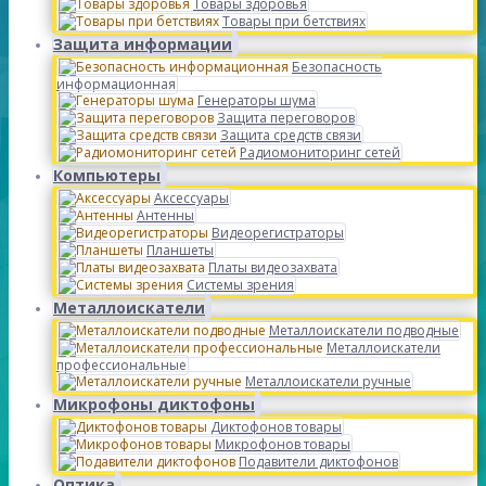
Товары здоровья
Товары при бетствиях
Защита информации
Безопасность
информационная
Генераторы шума
Защита переговоров
Защита средств связи
Радиомониторинг сетей
Компьютеры
Аксессуары
Антенны
Видеорегистраторы
Планшеты
Платы видеозахвата
Системы зрения
Металлоискатели
Металлоискатели подводные
Металлоискатели
профессиональные
Металлоискатели ручные
Микрофоны диктофоны
Диктофонов товары
Микрофонов товары
Подавители диктофонов
Оптика