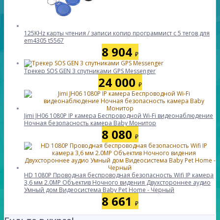
125KHz карты чтения / записи копир программист с 5 тегов для
em4305 t5567
8 904
₽
Трекер SOS GEN 3 спутниками GPS Messenger
24 000
₽
Jimi JH06 1080P IP камера Беспроводной Wi-Fi видеонаблюдение
Ночная безопасность камера Baby Монитор
8 080
₽
HD 1080P Проводная беспроводная безопасность Wifi IP камера
3,6 мм 2.0MP Объектив Ночного видения Двухстороннее аудио
Умный дом Видеосистема Baby Pet Home - Черный
8 661
₽