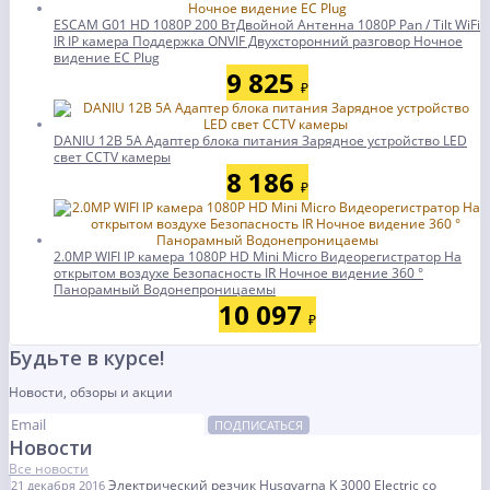
ESCAM G01 HD 1080P 200 ВтДвойной Антенна 1080P Pan / Tilt WiFi
IR IP камера Поддержка ONVIF Двухсторонний разговор Ночное
видение ЕС Plug
9 825
₽
DANIU 12В 5А Адаптер блока питания Зарядное устройство LED
свет CCTV камеры
8 186
₽
2.0MP WIFI IP камера 1080P HD Mini Micro Видеорегистратор На
открытом воздухе Безопасность IR Ночное видение 360 °
Панорамный Водонепроницаемы
10 097
₽
Будьте в курсе!
Новости, обзоры и акции
ПОДПИСАТЬСЯ
Новости
Все новости
Электрический резчик Husqvarna K 3000 Electric со
21 декабря 2016