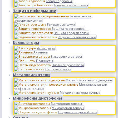
Товары здоровья
Товары при бетствиях
Защита информации
Безопасность
информационная
Генераторы шума
Защита переговоров
Защита средств связи
Радиомониторинг сетей
Компьютеры
Аксессуары
Антенны
Видеорегистраторы
Планшеты
Платы видеозахвата
Системы зрения
Металлоискатели
Металлоискатели подводные
Металлоискатели
профессиональные
Металлоискатели ручные
Микрофоны диктофоны
Диктофонов товары
Микрофонов товары
Подавители диктофонов
Оптика