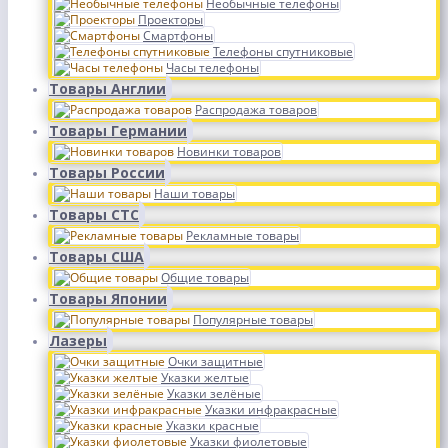
Необычные телефоны
Проекторы
Смартфоны
Телефоны спутниковые
Часы телефоны
Товары Англии
Распродажа товаров
Товары Германии
Новинки товаров
Товары России
Наши товары
Товары СТС
Рекламные товары
Товары США
Общие товары
Товары Японии
Популярные товары
Лазеры
Очки защитные
Указки желтые
Указки зелёные
Указки инфракрасные
Указки красные
Указки фиолетовые