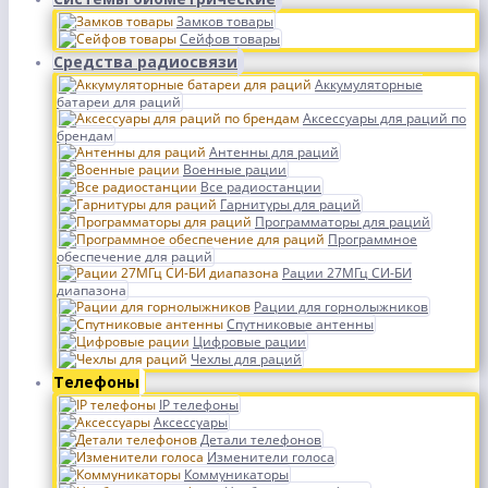
Замков товары
Сейфов товары
Средства радиосвязи
Аккумуляторные
батареи для раций
Аксессуары для раций по
брендам
Антенны для раций
Военные рации
Все радиостанции
Гарнитуры для раций
Программаторы для раций
Программное
обеспечение для раций
Рации 27МГц СИ-БИ
диапазона
Рации для горнолыжников
Спутниковые антенны
Цифровые рации
Чехлы для раций
Телефоны
IP телефоны
Аксессуары
Детали телефонов
Изменители голоса
Коммуникаторы