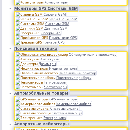
Коммутаторы
Мониторы GPS Системы GSM
Сирены GSM
Часы GPS и GSM
Системы GSM
Датчики GSM
Логеры GPS
Приёмники GPS
Трекеры GPS
Поисковая техника
Обнаружители видеокамер
Антижучки
Дозимтры
Индикатор поля
Ниленейный локатор
Поисковые приборы
Тепловизоры
Частотомеры
Автомобильные товары
GPS навигаторы
Камеры автомобиля
Системы охраны
Системы помощи
Электроника
Аппаратные кейлоггеры
Кейлоггеры