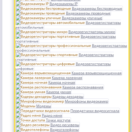
Видеокамеры IP
Видеокамеры беспроводные
Видеокамеры проводные
Видеокамеры уличные
Видеорегистраторы
автомобильные
Видеорегистраторы микро
Видеорегистраторы
портативные
Видеорегистраторы
профессиональные
Видеорегистраторы
спортивные
Видеорегистраторы
цифровые
Камера взрывозащищенная
Камера лазерная
Камера ночная
Камера распознавания
Камера умная
Кодеры-декодеры
Микрофоны видеокамер
Модемы
Передатчики видеосигнала
Радио няня
Точки доступа
Видео ресиверы
Видеотелефоны