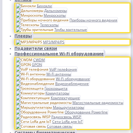
Бинокли
Дальномеры
Микроскопы
Приборы ночного видения
Телескопы
Трубы зрительные
Плееры
MP3/MP4/PS
Подавители связи
Профессиональное Wi-Fi оборудование
CWDM
GPON
VoIP телефония
Wi-Fi антенны
Wi-Fi оборудование
Видеонаблюдение
Грозозащита
Коммутаторы
Комплектующие
Магистральные радиомосты
Маршрутизаторы
Оборудование Powerline
Радиосвязь WISP
Сети LoRa для IoT
Сотовая связь
Системы биометрические