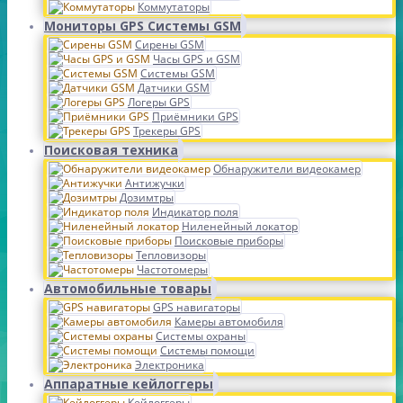
Коммутаторы
Мониторы GPS Системы GSM
Сирены GSM
Часы GPS и GSM
Системы GSM
Датчики GSM
Логеры GPS
Приёмники GPS
Трекеры GPS
Поисковая техника
Обнаружители видеокамер
Антижучки
Дозимтры
Индикатор поля
Ниленейный локатор
Поисковые приборы
Тепловизоры
Частотомеры
Автомобильные товары
GPS навигаторы
Камеры автомобиля
Системы охраны
Системы помощи
Электроника
Аппаратные кейлоггеры
Кейлоггеры