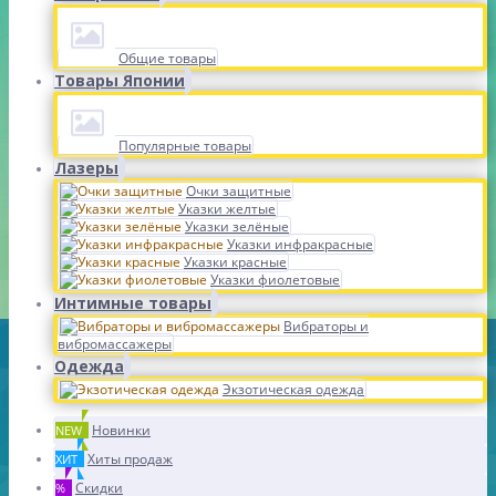
Общие товары
Товары Японии
Популярные товары
Лазеры
Очки защитные
Указки желтые
Указки зелёные
Указки инфракрасные
Указки красные
Указки фиолетовые
Интимные товары
Вибраторы и
вибромассажеры
Одежда
Экзотическая одежда
Новинки
NEW
Хиты продаж
ХИТ
Скидки
%