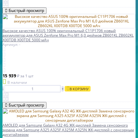
Быстрый просмотр
Высокое качество ASUS 100% оригинальный C11P1706 новый
аккумулятор для ASUS Zenfone Max Pro M1 6,0 дюймов ZB601KL ZB602KL
X00TDB X00TDE 5000 мАч
Артикул: -
15 939
₽
за 1 шт
В наличии
-
+
В КОРЗИНУ
Быстрый просмотр
AMOLED для Samsung Galaxy A32 4G ЖК-дисплей Замена сенсорного
экрана для Samsung A325 A325F A325M A325N ЖК-дисплей с сенсорным
дигитайзером