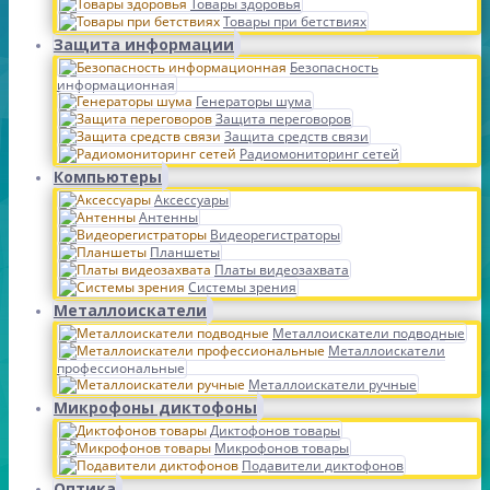
Товары здоровья
Товары при бетствиях
Защита информации
Безопасность
информационная
Генераторы шума
Защита переговоров
Защита средств связи
Радиомониторинг сетей
Компьютеры
Аксессуары
Антенны
Видеорегистраторы
Планшеты
Платы видеозахвата
Системы зрения
Металлоискатели
Металлоискатели подводные
Металлоискатели
профессиональные
Металлоискатели ручные
Микрофоны диктофоны
Диктофонов товары
Микрофонов товары
Подавители диктофонов
Оптика