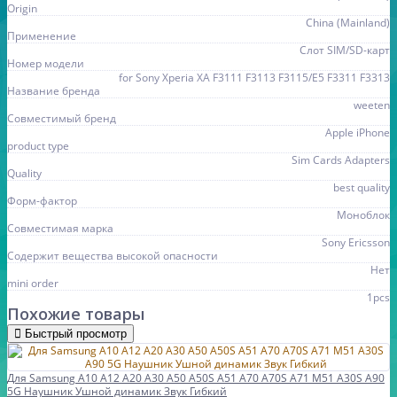
Origin
China (Mainland)
Применение
Слот SIM/SD-карт
Номер модели
for Sony Xperia XA F3111 F3113 F3115/E5 F3311 F3313
Название бренда
weeten
Совместимый бренд
Apple iPhone
product type
Sim Cards Adapters
Quality
best quality
Форм-фактор
Моноблок
Совместимая марка
Sony Ericsson
Содержит вещества высокой опасности
Нет
mini order
1pcs
Похожие товары
Быстрый просмотр
Для Samsung A10 A12 A20 A30 A50 A50S A51 A70 A70S A71 M51 A30S A90
5G Наушник Ушной динамик Звук Гибкий