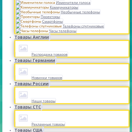
Изменители голоса
Коммуникаторы
Необычные телефоны
Проекторы
Смартфоны
Телефоны спутниковые
Часы телефоны
Товары Англии
Распродажа товаров
Товары Германии
Новинки товаров
Товары России
Наши товары
Товары СТС
Рекламные товары
Товары США