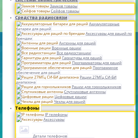
Замков товары
Сейфов товары
Средства радиосвязи
Аккумуляторные
батареи для раций
Аксессуары для раций по
брендам
Антенны для раций
Военные рации
Все радиостанции
Гарнитуры для раций
Программаторы для раций
Программное
обеспечение для раций
Рации 27МГц СИ-БИ
диапазона
Рации для горнолыжников
Спутниковые антенны
Цифровые рации
Чехлы для раций
Телефоны
IP телефоны
Аксессуары
Детали телефонов