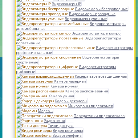
Видеокамеры IP
Видеокамеры беспроводные
Видеокамеры проводные
Видеокамеры уличные
Видеорегистраторы
автомобильные
Видеорегистраторы микро
Видеорегистраторы
портативные
Видеорегистраторы
профессиональные
Видеорегистраторы
спортивные
Видеорегистраторы
цифровые
Камера взрывозащищенная
Камера лазерная
Камера ночная
Камера распознавания
Камера умная
Кодеры-декодеры
Микрофоны видеокамер
Модемы
Передатчики видеосигнала
Радио няня
Точки доступа
Видео ресиверы
Видеотелефоны