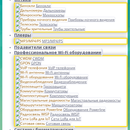
Бинокли
Дальномеры
Микроскопы
Приборы ночного видения
Телескопы
Трубы зрительные
Плееры
MP3/MP4/PS
Подавители связи
Профессиональное Wi-Fi оборудование
CWDM
GPON
VoIP телефония
Wi-Fi антенны
Wi-Fi оборудование
Видеонаблюдение
Грозозащита
Коммутаторы
Комплектующие
Магистральные радиомосты
Маршрутизаторы
Оборудование Powerline
Радиосвязь WISP
Сети LoRa для IoT
Сотовая связь
Системы биометрические