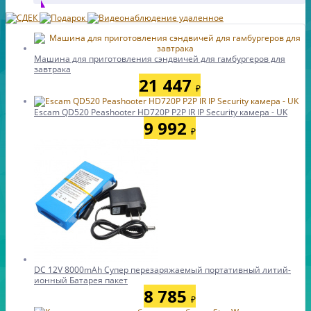
Машина для приготовления сэндвичей для гамбургеров для
завтрака
21 447
₽
Escam QD520 Peashooter HD720P P2P IR IP Security камера - UK
9 992
₽
DC 12V 8000mAh Супер перезаряжаемый портативный литий-
ионный Батарея пакет
8 785
₽