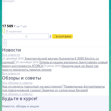
Артикул: -
17 569
₽
за 1 шт
В наличии
-
+
В КОРЗИНУ
Новости
Все новости
Электрический резчик Husqvarna K 3000 Electric со
21 декабря 2016
скидкой!
Теперь в нашем магазине представлен новый
25 сентября 2016
бренд инструмента ATORCH
Никогда еще не было так
5 июня 2016
просто пропилить прямую линию
Все новости
Обзоры и советы
Все обзоры и советы
Как отследить транспорт на расстояние?
Правильные фотоаппараты
для повседневной съемки
Зарядки от солнечных батарей
Все обзоры и советы
Будьте в курсе!
Новости, обзоры и акции