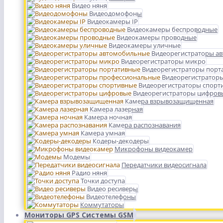
Видео няня
Видеодомофоны
Видеокамеры IP
Видеокамеры беспроводные
Видеокамеры проводные
Видеокамеры уличные
Видеорегистраторы а
Видеорегистраторы микро
Видеорегистраторы порт
Видеорегистратор
Видеорегистраторы спорт
Видеорегистраторы цифров
Камера взрывозащищенная
Камера лазерная
Камера ночная
Камера распознавания
Камера умная
Кодеры-декодеры
Микрофоны видеокамер
Модемы
Передатчики видеосигнала
Радио няня
Точки доступа
Видео ресиверы
Видеотелефоны
Коммутаторы
Мониторы GPS Системы GSM