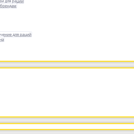
еи для раций
 брендам
чение для раций
на