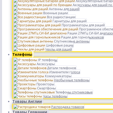
Аккумуляторные батар
Аксессуары для раций по
Антенны для раций
Военные рации
Все радиостанции
Гарнитуры для раций
Программаторы для раций
Программное обеспе
Рации 27МГц СИ-БИ диапазо
Рации для горнолыжников
Спутниковые антенны
Цифровые рации
Чехлы для раций
Телефоны
IP телефоны
Аксессуары
Детали телефонов
Изменители голоса
Коммуникаторы
Необычные телефоны
Проекторы
Смартфоны
Телефоны спутниковые
Часы телефоны
Товары Англии
Распродажа товаров
Товары Германии