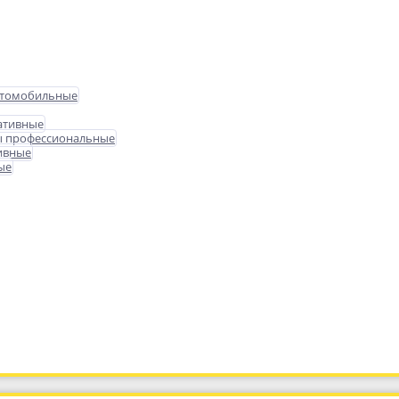
втомобильные
ативные
ы профессиональные
ивные
ые