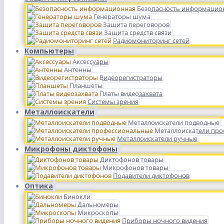
Безопасность информацио
Генераторы шума
Защита переговоров
Защита средств связи
Радиомониторинг сетей
Компьютеры
Аксессуары
Антенны
Видеорегистраторы
Планшеты
Платы видеозахвата
Системы зрения
Металлоискатели
Металлоискатели подводные
Металлоискатели пр
Металлоискатели ручные
Микрофоны диктофоны
Диктофонов товары
Микрофонов товары
Подавители диктофонов
Оптика
Бинокли
Дальномеры
Микроскопы
Приборы ночного видения