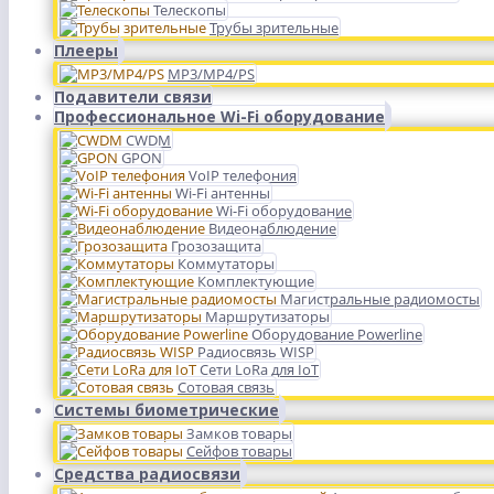
Телескопы
Трубы зрительные
Плееры
MP3/MP4/PS
Подавители связи
Профессиональное Wi-Fi оборудование
CWDM
GPON
VoIP телефония
Wi-Fi антенны
Wi-Fi оборудование
Видеонаблюдение
Грозозащита
Коммутаторы
Комплектующие
Магистральные радиомосты
Маршрутизаторы
Оборудование Powerline
Радиосвязь WISP
Сети LoRa для IoT
Сотовая связь
Системы биометрические
Замков товары
Сейфов товары
Средства радиосвязи