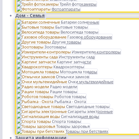
Трейл фотокамеры
Фотоаппараты
Дом - Семья
Батареи солнечные
Бытовые товары
Велосипеда товары
Газовое оборудование
Другие товары
Зоотовары
Измерители-контролеры
Инструменты сада
Картинг запчасти
Квадрокоптеры
Мотоцикла товары
Отмычки замков
Очки мультемидийные
Радио модели
Рации товары
Роботов товары
Рыбалка - Охота
Светодиодные товары
Сигареты электронные
Сигнализация воды
Спорта товары
Товары здоровья
Товары при бетствиях
Защита информации