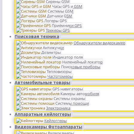
Сирены GSM
Часы GPS и GSM
Системы GSM
Датчики GSM
Логеры GPS
Приёмники GPS
Трекеры GPS
Поисковая техника
Обнаружители видеокамер
Антижучки
Дозимтры
Индикатор поля
Ниленейный локатор
Поисковые приборы
Тепловизоры
Частотомеры
Автомобильные товары
GPS навигаторы
Камеры автомобиля
Системы охраны
Системы помощи
Электроника
Аппаратные кейлоггеры
Кейлоггеры
Видеокамеры Фотоаппараты
Видеокамеры