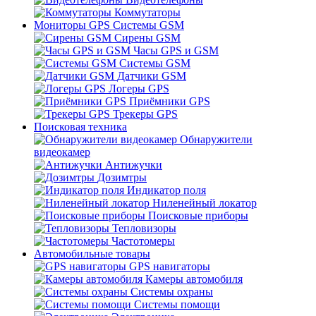
Коммутаторы
Мониторы GPS Системы GSM
Сирены GSM
Часы GPS и GSM
Системы GSM
Датчики GSM
Логеры GPS
Приёмники GPS
Трекеры GPS
Поисковая техника
Обнаружители
видеокамер
Антижучки
Дозимтры
Индикатор поля
Ниленейный локатор
Поисковые приборы
Тепловизоры
Частотомеры
Автомобильные товары
GPS навигаторы
Камеры автомобиля
Системы охраны
Системы помощи