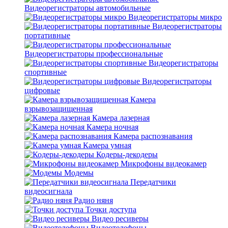
Видеорегистраторы автомобильные
Видеорегистраторы микро
Видеорегистраторы
портативные
Видеорегистраторы профессиональные
Видеорегистраторы
спортивные
Видеорегистраторы
цифровые
Камера
взрывозащищенная
Камера лазерная
Камера ночная
Камера распознавания
Камера умная
Кодеры-декодеры
Микрофоны видеокамер
Модемы
Передатчики
видеосигнала
Радио няня
Точки доступа
Видео ресиверы
Видеотелефоны