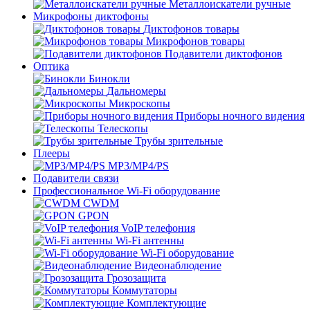
Металлоискатели ручные
Микрофоны диктофоны
Диктофонов товары
Микрофонов товары
Подавители диктофонов
Оптика
Бинокли
Дальномеры
Микроскопы
Приборы ночного видения
Телескопы
Трубы зрительные
Плееры
MP3/MP4/PS
Подавители связи
Профессиональное Wi-Fi оборудование
CWDM
GPON
VoIP телефония
Wi-Fi антенны
Wi-Fi оборудование
Видеонаблюдение
Грозозащита
Коммутаторы
Комплектующие