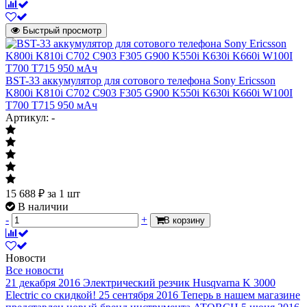
Быстрый просмотр
BST-33 аккумулятор для сотового телефона Sony Ericsson
K800i K810i C702 C903 F305 G900 K550i K630i K660i W100I
T700 T715 950 мАч
Артикул: -
15 688
₽
за 1 шт
В наличии
-
+
В корзину
Новости
Все новости
21 декабря 2016
Электрический резчик Husqvarna K 3000
Electric со скидкой!
25 сентября 2016
Теперь в нашем магазине