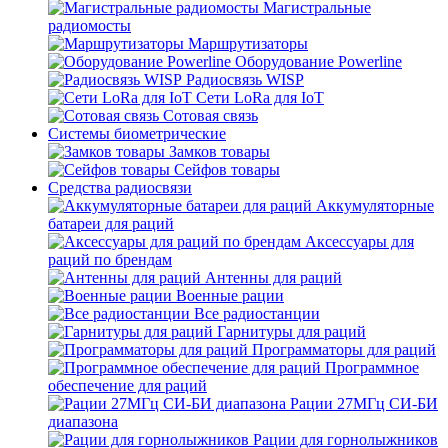
Магистральные
радиомосты
Маршрутизаторы
Оборудование Powerline
Радиосвязь WISP
Сети LoRa для IoT
Сотовая связь
Системы биометрические
Замков товары
Сейфов товары
Средства радиосвязи
Аккумуляторные
батареи для раций
Аксессуары для
раций по брендам
Антенны для раций
Военные рации
Все радиостанции
Гарнитуры для раций
Программаторы для раций
Программное
обеспечение для раций
Рации 27МГц СИ-БИ
диапазона
Рации для горнолыжников