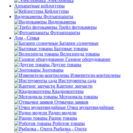
Электроника
Аппаратные кейлоггеры
Кейлоггеры
Видеокамеры Фотоаппараты
Видеокамеры
Трейл фотокамеры
Фотоаппараты
Дом - Семья
Батареи солнечные
Бытовые товары
Велосипеда товары
Газовое оборудование
Другие товары
Зоотовары
Измерители-контролеры
Инструменты сада
Картинг запчасти
Квадрокоптеры
Мотоцикла товары
Отмычки замков
Очки мультемидийные
Радио модели
Рации товары
Роботов товары
Рыбалка - Охота