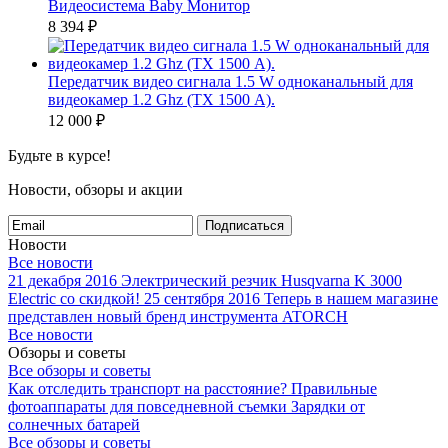
Видеосистема Baby Монитор
8 394
₽
Передатчик видео сигнала 1.5 W одноканальный для
видеокамер 1.2 Ghz (ТХ 1500 А).
12 000
₽
Будьте в курсе!
Новости, обзоры и акции
Подписаться
Новости
Все новости
21 декабря 2016
Электрический резчик Husqvarna K 3000
Electric со скидкой!
25 сентября 2016
Теперь в нашем магазине
представлен новый бренд инструмента ATORCH
Все новости
Обзоры и советы
Все обзоры и советы
Как отследить транспорт на расстояние?
Правильные
фотоаппараты для повседневной съемки
Зарядки от
солнечных батарей
Все обзоры и советы