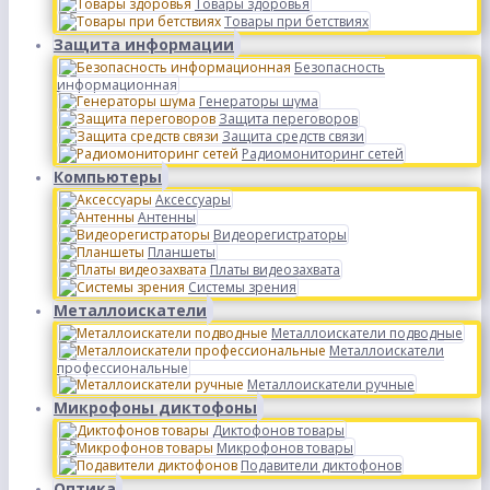
Товары здоровья
Товары при бетствиях
Защита информации
Безопасность
информационная
Генераторы шума
Защита переговоров
Защита средств связи
Радиомониторинг сетей
Компьютеры
Аксессуары
Антенны
Видеорегистраторы
Планшеты
Платы видеозахвата
Системы зрения
Металлоискатели
Металлоискатели подводные
Металлоискатели
профессиональные
Металлоискатели ручные
Микрофоны диктофоны
Диктофонов товары
Микрофонов товары
Подавители диктофонов
Оптика