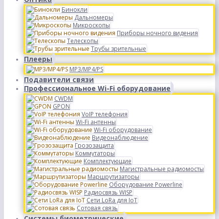
Бинокли
Дальномеры
Микроскопы
Приборы ночного видения
Телескопы
Трубы зрительные
Плееры
MP3/MP4/PS
Подавители связи
Профессиональное Wi-Fi оборудование
CWDM
GPON
VoIP телефония
Wi-Fi антенны
Wi-Fi оборудование
Видеонаблюдение
Грозозащита
Коммутаторы
Комплектующие
Магистральные радиомосты
Маршрутизаторы
Оборудование Powerline
Радиосвязь WISP
Сети LoRa для IoT
Сотовая связь
Системы биометрические