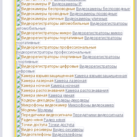
Видеокамеры IP
Видеокамеры беспроводные
Видеокамеры проводные
Видеокамеры уличные
Видеорегистраторы
автомобильные
Видеорегистраторы микро
Видеорегистраторы
портативные
Видеорегистраторы профессиональные
Видеорегистраторы
спортивные
Видеорегистраторы
цифровые
Камера взрывозащищенная
Камера лазерная
Камера ночная
Камера распознавания
Камера умная
Кодеры-декодеры
Микрофоны видеокамер
Модемы
Передатчики видеосигнала
Радио няня
Точки доступа
Видео ресиверы
Видеотелефоны