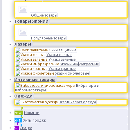
Общие товары
Товары Японии
Популярные товары
Лазеры
Очки защитные
Указки желтые
Указки зелёные
Указки инфракрасные
Указки красные
Указки фиолетовые
Интимные товары
Вибраторы и
вибромассажеры
Одежда
Экзотическая одежда
Новинки
NEW
Хиты продаж
ХИТ
Скидки
%