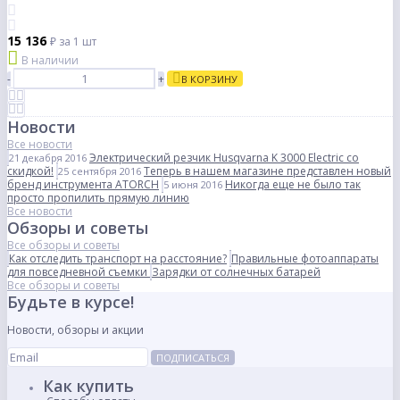
15 136
₽
за 1 шт
В наличии
-
+
В КОРЗИНУ
Новости
Все новости
Электрический резчик Husqvarna K 3000 Electric со
21 декабря 2016
скидкой!
Теперь в нашем магазине представлен новый
25 сентября 2016
бренд инструмента ATORCH
Никогда еще не было так
5 июня 2016
просто пропилить прямую линию
Все новости
Обзоры и советы
Все обзоры и советы
Как отследить транспорт на расстояние?
Правильные фотоаппараты
для повседневной съемки
Зарядки от солнечных батарей
Все обзоры и советы
Будьте в курсе!
Новости, обзоры и акции
ПОДПИСАТЬСЯ
Как купить