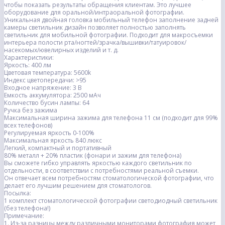
чтобы показать результаты обращения клиентам. Это лучшее
оборудование для оральной/интраоральной фотографии.
Уникальная двойная головка мобильный телефон заполнение задней
камеры светильник дизайн позволяет полностью заполнять
светильник для мобильной фотографии. Подходит для макросъемки
интерьера полости рта/ногтей/зрачка/вышивки/татуировок/
насекомых/ювелирных изделий и т. д.
Характеристики:
Яркость: 400 лм
Цветовая температура: 5600k
Индекс цветопередачи: >95
Входное напряжение: 3 В
Емкость аккумулятора: 2500 мАч
Количество бусин лампы: 64
Ручка без зажима
Максимальная ширина зажима для телефона 11 см (подходит для 99%
всех телефонов)
Регулируемая яркость 0-100%
Максимальная яркость 840 люкс
Легкий, компактный и портативный
80% металл + 20% пластик (фонари и зажим для телефона)
Вы сможете гибко управлять яркостью каждого светильник по
отдельности, в соответствии с потребностями реальной съемки.
Он отвечает всем потребностям стоматологической фотографии, что
делает его лучшим решением для стоматологов.
Посылка:
1 комплект стоматологической фотографии светодиодный светильник
(без телефона!)
Примечание:
1. Из-за разницы между различными мониторами фотография может