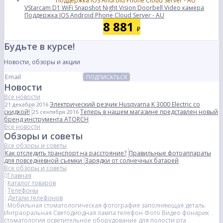
VStarcam D1 WiFi Snapshot Night Vision Doorbell Video камера
Поддержка IOS Android Phone Cloud Server - AU
8 881
₽
Будьте в курсе!
Новости, обзоры и акции
ПОДПИСАТЬСЯ
Новости
Все новости
Электрический резчик Husqvarna K 3000 Electric со
21 декабря 2016
скидкой!
Теперь в нашем магазине представлен новый
25 сентября 2016
бренд инструмента ATORCH
Все новости
Обзоры и советы
Все обзоры и советы
Как отследить транспорт на расстояние?
Правильные фотоаппараты
для повседневной съемки
Зарядки от солнечных батарей
Все обзоры и советы
Главная
Каталог товаров
Телефоны
Детали телефонов
Мобильная стоматологическая фотография заполняющая деталь
Интраоральная Светодиодная лампа телефон Фото Видео фонарик
стоматология осветительное оборудование для полости рта