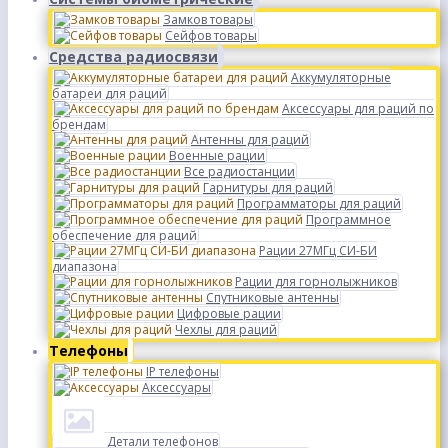
Замков товары
Сейфов товары
Средства радиосвязи
Аккумуляторные
батареи для раций
Аксессуары для раций по
брендам
Антенны для раций
Военные рации
Все радиостанции
Гарнитуры для раций
Программаторы для раций
Программное
обеспечение для раций
Рации 27МГц СИ-БИ
диапазона
Рации для горнолыжников
Спутниковые антенны
Цифровые рации
Чехлы для раций
Телефоны
IP телефоны
Аксессуары
Детали телефонов