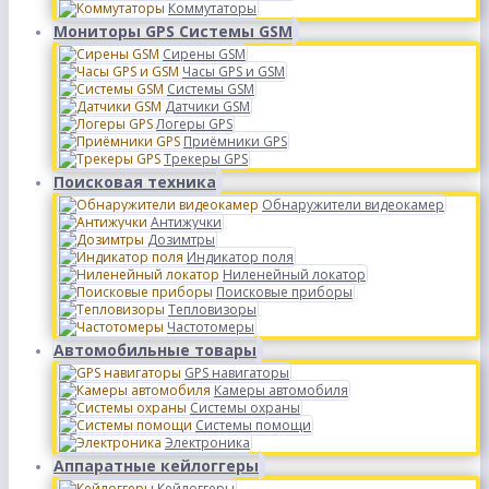
Коммутаторы
Мониторы GPS Системы GSM
Сирены GSM
Часы GPS и GSM
Системы GSM
Датчики GSM
Логеры GPS
Приёмники GPS
Трекеры GPS
Поисковая техника
Обнаружители видеокамер
Антижучки
Дозимтры
Индикатор поля
Ниленейный локатор
Поисковые приборы
Тепловизоры
Частотомеры
Автомобильные товары
GPS навигаторы
Камеры автомобиля
Системы охраны
Системы помощи
Электроника
Аппаратные кейлоггеры
Кейлоггеры