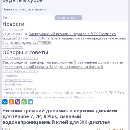
Будьте в курсе!
Новости, обзоры и акции
ПОДПИСАТЬСЯ
Новости
Все новости
Электрический резчик Husqvarna K 3000 Electric со
21 декабря 2016
скидкой!
Теперь в нашем магазине представлен новый
25 сентября 2016
бренд инструмента ATORCH
Все новости
Обзоры и советы
Все обзоры и советы
Как отследить транспорт на расстояние?
Правильные фотоаппараты
для повседневной съемки
Зарядки от солнечных батарей
Все обзоры и советы
Главная
Каталог товаров
Телефоны
Детали телефонов
Нижний громкий динамик и верхний динамик для iPhone 7, 7P, 8 Plus,
сменный водонепроницаемый клей для ЖК-дисплея
Нижний громкий динамик и верхний динамик
для iPhone 7, 7P, 8 Plus, сменный
водонепроницаемый клей для ЖК-дисплея