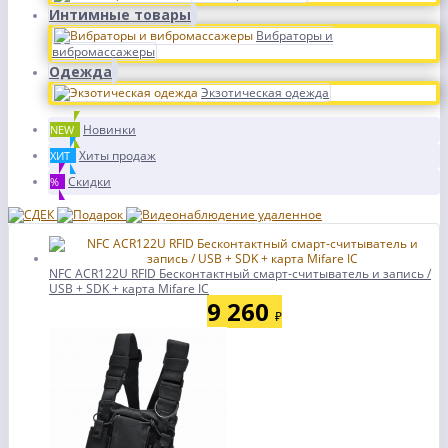
Интимные товары
Вибраторы и
вибромассажеры
Одежда
Экзотическая одежда
Новинки
NEW
Хиты продаж
ХИТ
Скидки
%
NFC ACR122U RFID Бесконтактный смарт-считыватель и запись /
USB + SDK + карта Mifare IC
9 260
₽