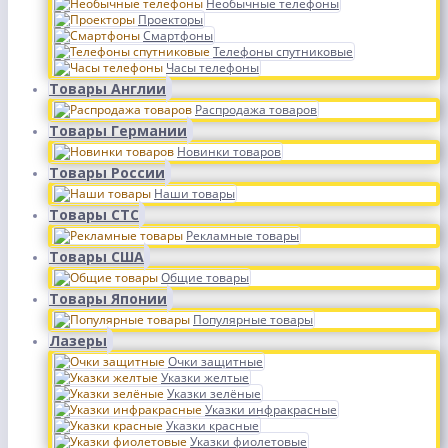
Необычные телефоны
Проекторы
Смартфоны
Телефоны спутниковые
Часы телефоны
Товары Англии
Распродажа товаров
Товары Германии
Новинки товаров
Товары России
Наши товары
Товары СТС
Рекламные товары
Товары США
Общие товары
Товары Японии
Популярные товары
Лазеры
Очки защитные
Указки желтые
Указки зелёные
Указки инфракрасные
Указки красные
Указки фиолетовые