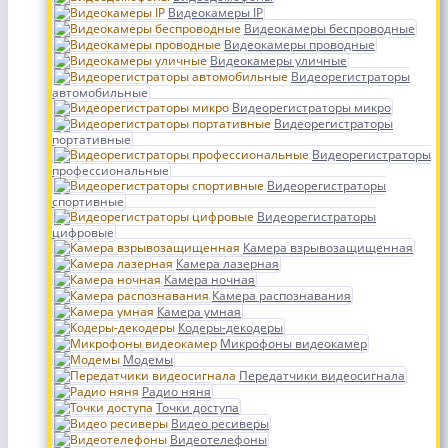
Видеокамеры IP
Видеокамеры беспроводные
Видеокамеры проводные
Видеокамеры уличные
Видеорегистраторы
автомобильные
Видеорегистраторы микро
Видеорегистраторы
портативные
Видеорегистраторы
профессиональные
Видеорегистраторы
спортивные
Видеорегистраторы
цифровые
Камера взрывозащищенная
Камера лазерная
Камера ночная
Камера распознавания
Камера умная
Кодеры-декодеры
Микрофоны видеокамер
Модемы
Передатчики видеосигнала
Радио няня
Точки доступа
Видео ресиверы
Видеотелефоны