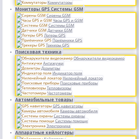
Коммутаторы
Мониторы GPS Системы GSM
Сирены GSM
Часы GPS и GSM
Системы GSM
Датчики GSM
Логеры GPS
Приёмники GPS
Трекеры GPS
Поисковая техника
Обнаружители видеокамер
Антижучки
Дозимтры
Индикатор поля
Ниленейный локатор
Поисковые приборы
Тепловизоры
Частотомеры
Автомобильные товары
GPS навигаторы
Камеры автомобиля
Системы охраны
Системы помощи
Электроника
Аппаратные кейлоггеры
Кейлоггеры