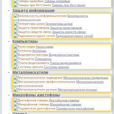
Товары здоровья
Товары при бетствиях
Защита информации
Безопасность
информационная
Генераторы шума
Защита переговоров
Защита средств связи
Радиомониторинг сетей
Компьютеры
Аксессуары
Антенны
Видеорегистраторы
Планшеты
Платы видеозахвата
Системы зрения
Металлоискатели
Металлоискатели подводные
Металлоискатели
профессиональные
Металлоискатели ручные
Микрофоны диктофоны
Диктофонов товары
Микрофонов товары
Подавители диктофонов
Оптика