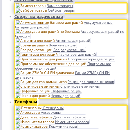
Замков товары
Сейфов товары
Средства радиосвязи
Аккумуляторные
батареи для раций
Аксессуары для раций по
брендам
Антенны для раций
Военные рации
Все радиостанции
Гарнитуры для раций
Программаторы для раций
Программное
обеспечение для раций
Рации 27МГц СИ-БИ
диапазона
Рации для горнолыжников
Спутниковые антенны
Цифровые рации
Чехлы для раций
Телефоны
IP телефоны
Аксессуары
Детали телефонов
Изменители голоса
Коммуникаторы