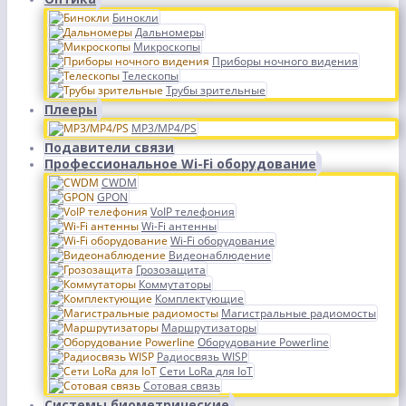
Бинокли
Дальномеры
Микроскопы
Приборы ночного видения
Телескопы
Трубы зрительные
Плееры
MP3/MP4/PS
Подавители связи
Профессиональное Wi-Fi оборудование
CWDM
GPON
VoIP телефония
Wi-Fi антенны
Wi-Fi оборудование
Видеонаблюдение
Грозозащита
Коммутаторы
Комплектующие
Магистральные радиомосты
Маршрутизаторы
Оборудование Powerline
Радиосвязь WISP
Сети LoRa для IoT
Сотовая связь
Системы биометрические