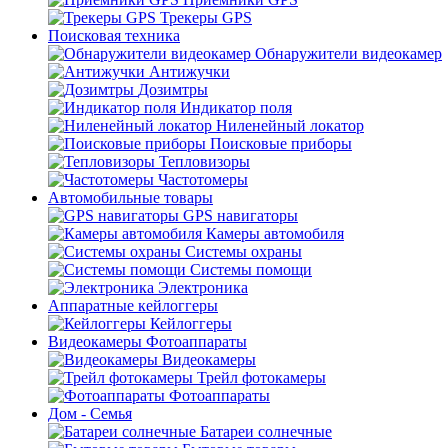
Трекеры GPS
Поисковая техника
Обнаружители видеокамер
Антижучки
Дозимтры
Индикатор поля
Ниленейный локатор
Поисковые приборы
Тепловизоры
Частотомеры
Автомобильные товары
GPS навигаторы
Камеры автомобиля
Системы охраны
Системы помощи
Электроника
Аппаратные кейлоггеры
Кейлоггеры
Видеокамеры Фотоаппараты
Видеокамеры
Трейл фотокамеры
Фотоаппараты
Дом - Семья
Батареи солнечные