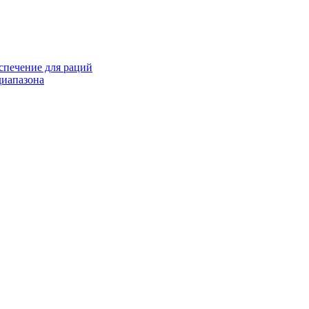
спечение для раций
иапазона