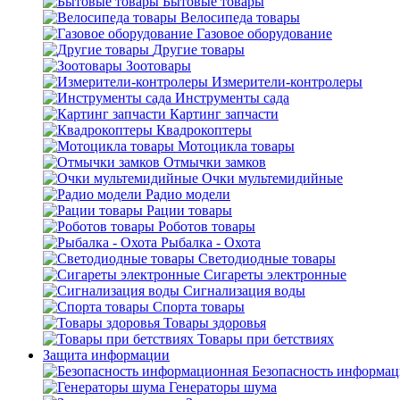
Бытовые товары
Велосипеда товары
Газовое оборудование
Другие товары
Зоотовары
Измерители-контролеры
Инструменты сада
Картинг запчасти
Квадрокоптеры
Мотоцикла товары
Отмычки замков
Очки мультемидийные
Радио модели
Рации товары
Роботов товары
Рыбалка - Охота
Светодиодные товары
Сигареты электронные
Сигнализация воды
Спорта товары
Товары здоровья
Товары при бетствиях
Защита информации
Безопасность информа
Генераторы шума