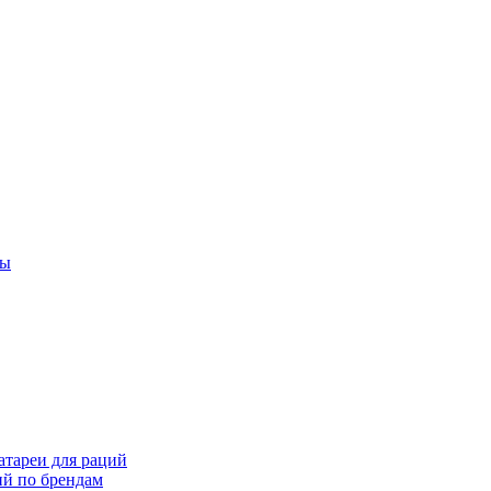
ты
тареи для раций
ий по брендам