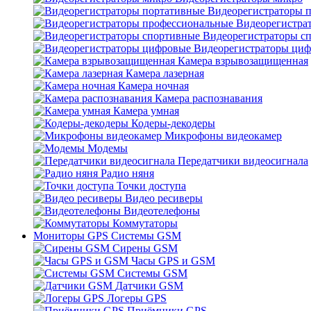
Видеорегистраторы 
Видеорегистра
Видеорегистраторы с
Видеорегистраторы ци
Камера взрывозащищенная
Камера лазерная
Камера ночная
Камера распознавания
Камера умная
Кодеры-декодеры
Микрофоны видеокамер
Модемы
Передатчики видеосигнала
Радио няня
Точки доступа
Видео ресиверы
Видеотелефоны
Коммутаторы
Мониторы GPS Системы GSM
Сирены GSM
Часы GPS и GSM
Системы GSM
Датчики GSM
Логеры GPS
Приёмники GPS