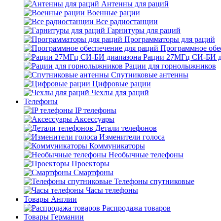
Антенны для раций
Военные рации
Все радиостанции
Гарнитуры для раций
Программаторы для раций
Программное обе
Рации 27МГц СИ-БИ д
Рации для горнолыжников
Спутниковые антенны
Цифровые рации
Чехлы для раций
Телефоны
IP телефоны
Аксессуары
Детали телефонов
Изменители голоса
Коммуникаторы
Необычные телефоны
Проекторы
Смартфоны
Телефоны спутниковые
Часы телефоны
Товары Англии
Распродажа товаров
Товары Германии