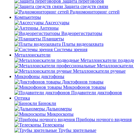
Защита переговоров
Защита средств связи
Радиомониторинг сетей
Компьютеры
Аксессуары
Антенны
Видеорегистраторы
Планшеты
Платы видеозахвата
Системы зрения
Металлоискатели
Металлоискатели подвод
Металлоискатели
Металлоискатели ручные
Микрофоны диктофоны
Диктофонов товары
Микрофонов товары
Подавители диктофонов
Оптика
Бинокли
Дальномеры
Микроскопы
Приборы ночного видения
Телескопы
Трубы зрительные