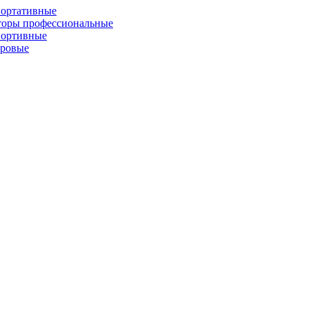
портативные
торы профессиональные
портивные
фровые