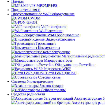
Плееры
MP3/MP4/PS
Подавители связи
Профессиональное Wi-Fi оборудование
CWDM
GPON
VoIP телефония
Wi-Fi антенны
Wi-Fi оборудование
Видеонаблюдение
Грозозащита
Коммутаторы
Комплектующие
Магистральные радиомос
Маршрутизаторы
Оборудование Powerline
Радиосвязь WISP
Сети LoRa для IoT
Сотовая связь
Системы биометрические
Замков товары
Сейфов товары
Средства радиосвязи
Аккумуляторные ба
Аксессуары для рац